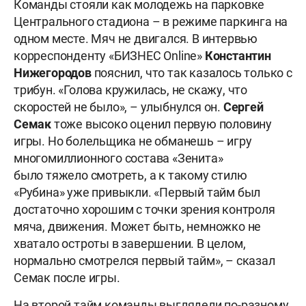
Команды стояли как молодежь на парковке
Центрального стадиона – в режиме паркинга на
одном месте. Мяч не двигался. В интервью
корреспонденту «БИЗНЕС Online»
Константин
Нижегородов
пояснил, что так казалось только с
трибун. «Голова кружилась, не скажу, что
скоростей не было», – улыбнулся он.
Сергей
Семак
тоже высоко оценил первую половину
игры. Но болельщика не обманешь – игру
многомиллионного состава «Зенита»
было тяжело смотреть, а к такому стилю
«Рубина» уже привыкли. «Первый тайм был
достаточно хорошим с точки зрения контроля
мяча, движения. Может быть, немножко не
хватало остроты в завершении. В целом,
нормально смотрелся первый тайм», – сказал
Семак после игры.
На второй тайм команды выглядели по-разному.