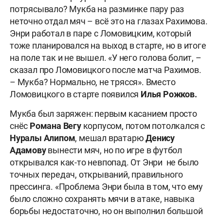
потрясывало? Мукба на разминке пару раз
неточно отдал мяч – всё это на глазах Рахимова.
Энри работал в паре с Ломовицким, который
тоже планировался на выход в старте, но в итоге
на поле так и не вышел. «У него голова болит, –
сказал про Ломовицкого после матча Рахимов.
– Мукба? Нормально, не трясся». Вместо
Ломовицкого в старте появился
Илья Рожков.
Мукба был заряжен: первым касанием просто
снёс
Романа
Вегу
корпусом, потом потолкался с
Нуралы Алипом
, мешал вратарю
Денису
Адамову
вынести мяч, но по игре в футбол
открывался как-то невпопад. От Энри не было
точных передач, открываний, правильного
прессинга. «Проблема Энри была в том, что ему
было сложно сохранять мячи в атаке, навыка
борьбы недостаточно, но он выполнил большой