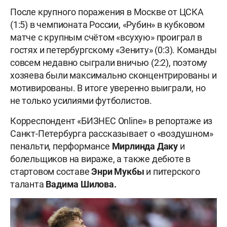
После крупного поражения в Москве от ЦСКА
(1:5) в чемпионата России, «Рубин» в кубковом
матче с крупным счётом «всухую» проиграл в
гостях и петербургскому «Зениту» (0:3). Команды
совсем недавно сыграли вничью (2:2), поэтому
хозяева были максимально сконцентрированы и
мотивированы. В итоге уверенно выиграли, но
не только усилиями футболистов.
Корреспондент «БИЗНЕС Online» в репортаже из
Санкт-Петербурга рассказывает о «воздушном»
пенальти, перформансе
Мирлинда Даку
и
болельщиков на вираже, а также дебюте в
стартовом составе
Энри Мукбы
и питерского
таланта
Вадима Шилова.