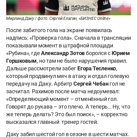
Мирлинд Даку / фото: Сергей Елагин, «БИЗНЕС Online»
После забитого гола на экране появилась
надпись: «Проверка гола». Сначала в трансляции
показывали момент в штрафной площади
«Рубина», где
Александр
Зотов
боролся с
Юрием
Горшковым
, но там не было нарушения правил.
Дальше рассмотрели забег
Егора Тесленко
,
который продвинул мяч в атаку и отдал голевую
передачу на Даку. Арбитр
Сергей Чебан
гол не
засчитал. Рахимов после матча недоумевал:
«Определяющий момент – отменённый гол.
Говорят до рукава – это плечо. А теперь… Ну, что
же теперь делать? Это был поиск», – корректно
высказался главный тренер гостей.
Даку забил шестой гол в сезоне в шести матчах.