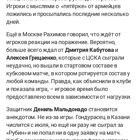
Игроки с мыслями о «пятёрке» от армейцев
ложились и просыпались последние несколько
дней.
Ещё в Москве Рахимов говорил, что ждёт от
игроков реакции на поражение. Вероятно,
больше всего ждал от
Дмитрия Кабутова
и
Алексея Грицаенко
, которые с ЦСКА сыграли
неудачно, но вышли в стартовом составе в
кубковом матче, в котором ротируется состав у
любой команды. Правда, как объяснили в клубе
и показала игра, – игровое время было
предоставлено всем в зависимости от нагрузки.
Защитник
Дениль Мальдонадо
становится
анекдотом. Не из-за игры. Гондурасец в Казани
числится с июля, но ещё ни разу не сыграл за
«Рубин» и не попал ни в одну заявку на матч.