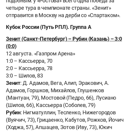
подобным: у «Ростова» всего одна победа за
четыре тура в чемпионате страны. «Зенит»
отправится в Москву на дерби со «Спартаком».
Кубок России (Путь РПЛ). Группа А
Зенит (Санкт-Петербург) – Рубин (Казань) – 3:0
(0:0)
12 августа. «Газпром Арена»
1:0 – Кассьерра, 70
2:0 – Кассьерра, 78
3:0 – Шилов, 83
Зенит
: Д. Адамов, Вега, Алип, Эракович, А.
Адамов, Горшков, Михайлов, Глушенков
(Мантуан, 79), Мостовой (Педро, 66), Лусиано
(Шилов, 66), Кассьерра (Соболев, 79)
Рубин
: Нигматуллин, Тесленко, Нижегородов
(Вуячич, 73), Грицаенко, Кабутов, Рожков, Йочич
(Ходжа, 57), Апшацев, Зотов (Иву, 73), Юкич