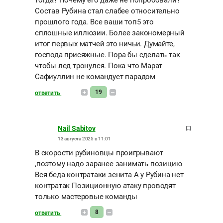
тогда? Почему его даже не попробовали?
Состав Рубина стал слабее относительно
прошлого года. Все ваши топ5 это
сплошные иллюзии. Более закономерный
итог первых матчей это ничьи. Думайте,
господа присяжные. Пора бы сделать так
чтобы лед тронулся. Пока что Марат
Сафиуллин не командует парадом
19
ответить
Nail Sabitov
13 августа 2025 в 11:01
В скорости рубиновцы проигрывают
,поэтому надо заранее занимать позицию
Вся беда контратаки зенита А у Рубина нет
контратак Позиционную атаку проводят
только мастеровые команды
8
ответить