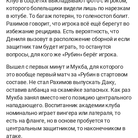
Клуб в соцсетях выкладывают фото с игроком,
которого болельщики видели лишь по нарезкам
в ютубе. То багаж потерян, то голеностоп болит.
Рахимов говорит, что игрока всё ещё берегут во
избежание рецидива. Есть вероятность, что
Дениля вызовут в расположение сборной и если
защитник там будет играть, то останутся
вопросы, для кого же «Рубин» берёг игрока.
Вышел с первых минут и Мукба, для которого
это вообще первый матч за «Рубин в стартовом
составе. Не стал Рахимов выпускать Даку,
оставив албанца на скамейке запасных. Как раз
Мукба занял вместо него позицию центрального
нападающего. Воспитанник академии клуба
номинально играет вингера или латераля, то
есть на фланге, но в основе пробуется то
центральным защитником, то наконечником в
атаке.