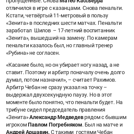
пропущенные. Снова
Матео
Кассьерра
отличился в игре с казанцами. Снова пенальти.
Кстати, четвёртый 11-метровый в пользу
«Зенита» в последних шести матчах. Пенальти
заработал Шилов – 17-летний воспитанник
«Зенита», вышедший на замену. По камерам
пенальти казалось был, но главный тренер
«Рубина» не согласен.
«Касание было, но он убирает ногу назад, а не
ставит. Поэтому и арбитр поначалу очень долго
думал, потом назначил», – считает Рахимов.
Арбитр Чебан не сразу указал на точку –
выдержал двухсекундную паузу. Но в этот
моменте было понятно, что пенальти будет. На
трибуне сидел председатель правления
«Зенита»
Александр Медведев
рядом с бывшим
игроком
Павлом Погребняком
. Был на матче и
Андрей Аршавин.
С такими гостями Чебан