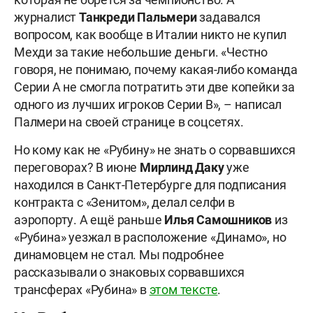
журналист
Танкреди
Пальмери
задавался
вопросом, как вообще в Италии никто не купил
Мехди за такие небольшие деньги. «Честно
говоря, не понимаю, почему какая-либо команда
Серии А не смогла потратить эти две копейки за
одного из лучших игроков Серии В», – написал
Палмери на своей странице в соцсетях.
Но кому как не «Рубину» не знать о сорвавшихся
переговорах? В июне
Мирлинд Даку
уже
находился в Санкт-Петербурге для подписания
контракта с «Зенитом», делал селфи в
аэропорту. А ещё раньше
Илья Самошников
из
«Рубина» уезжал в расположение «Динамо», но
динамовцем не стал. Мы подробнее
рассказывали о знаковых сорвавшихся
трансферах «Рубина» в
этом тексте
.