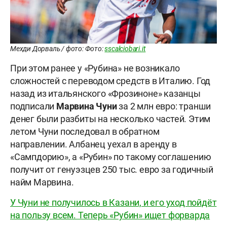
Мехди Дорваль / фото: Фото:
sscalciobari.it
При этом ранее у «Рубина» не возникало
сложностей с переводом средств в Италию. Год
назад из итальянского «Фрозиноне» казанцы
подписали
Марвина Чуни
за 2 млн евро: транши
денег были разбиты на несколько частей. Этим
летом Чуни последовал в обратном
направлении. Албанец уехал в аренду в
«Сампдорию», а «Рубин» по такому соглашению
получит от генуэзцев 250 тыс. евро за годичный
найм Марвина.
У Чуни не получилось в Казани, и его уход пойдёт
на пользу всем. Теперь «Рубин» ищет форварда