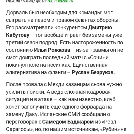
Никола Чумич / фото:
rubin-kazan.ru
Дорваль был необходим для команды: мог
сыграть на левом и правом флангах обороны.
Его рассматривали конкурентом
Дмитрию
Кабутову
– тот вообще играет без замены уже
третий сезон подряд. Есть настороженность по
состоянию
Ильи Рожкова
– из-за травмы он не
смог доиграть последний матч с «Сочи» и
покинул поле на носилках. Единственная
альтернатива на фланги –
Руслан Безруков.
После провала с Мехди казанцам снова нужно
усилить поиски. А ведь сложная кадровая
ситуация и в атаке – как нам известно, клуб
хочет заполучить ещё одного форварда на
замену Даку. Испанские СМИ сообщали о
переговорах с
Самедом Баджаром
из «Реал
Сарагосы», но, по нашим источникам, «Рубин» не