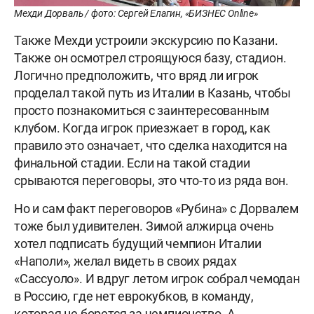
Мехди Дорваль / фото: Сергей Елагин, «БИЗНЕС Online»
Также Мехди устроили экскурсию по Казани.
Также он осмотрел строящуюся базу, стадион.
Логично предположить, что вряд ли игрок
проделал такой путь из Италии в Казань, чтобы
просто познакомиться с заинтересованным
клубом. Когда игрок приезжает в город, как
правило это означает, что сделка находится на
финальной стадии. Если на такой стадии
срываются переговоры, это что-то из ряда вон.
Но и сам факт переговоров «Рубина» с Дорвалем
тоже был удивителен. Зимой алжирца очень
хотел подписать будущий чемпион Италии
«Наполи», желал видеть в своих рядах
«Сассуоло». И вдруг летом игрок собрал чемодан
в Россию, где нет еврокубков, в команду,
которая не борется за чемпионство. А