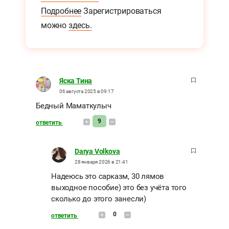
Подробнее
Зарегистрироваться
можно
здесь.
Яска Тина
06 августа 2025 в 09:17
Бедный Маматкулыч
9
ответить
Darya Volkova
28 января 2026 в 21:41
Надеюсь это сарказм, 30 лямов
выходное пособие) это без учёта того
сколько до этого занесли)
0
ответить