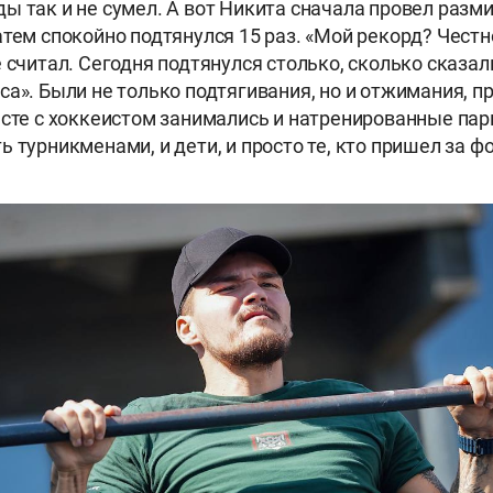
ы так и не сумел. А вот Никита сначала провел разми
атем спокойно подтянулся 15 раз. «Мой рекорд? Честно
 считал. Сегодня подтянулся столько, сколько сказал
са». Были не только подтягивания, но и отжимания, п
есте с хоккеистом занимались и натренированные парн
 турникменами, и дети, и просто те, кто пришел за ф