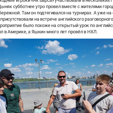
одные игроки «Ак Барса» участвовали в нескольких 
ыняк субботнее утро провел вместе с жителями горо
ережной. Там он подтягивался на турнирах. А уже н
присутствовали на встрече английского разговорного
ероприятие было похоже на открытый урок по английс
л в Америке, а Яшкин много лет провёл в НХЛ.