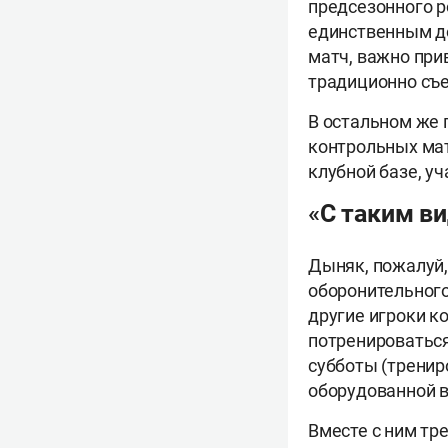
предсезонного р
единственным до
матч, важно при
традиционно съе
В остальном же 
контрольных мат
клубной базе, у
«С таким ви
Дыняк, пожалуй,
оборонительного
другие игроки к
потренироваться
субботы (тренир
оборудованной в
Вместе с ним тре