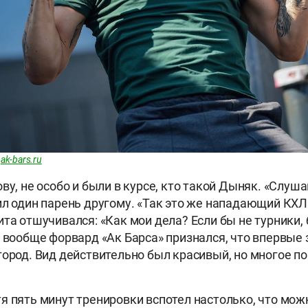
:
ak-bars.ru
ву, не особо и были в курсе, кто такой Дыняк. «Слушай
ил один парень другому. «Так это же нападающий КХЛ
ита отшучивался: «Как мои дела? Если бы не турники,
А вообще форвард «Ак Барса» признался, что впервые 
город. Вид действительно был красивый, но многое по
.
я пять минут тренировки вспотел настолько, что мож