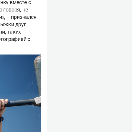
нку вместе с
 говоря, не
и», – признался
рыжки друг
и, таких
отографией с