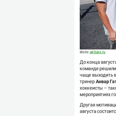
Фото:
ak-bars.ru
До конца август
команде решили 
чаще выходить в
тренер
Анвар Га
хоккеисты – так
мероприятиях го
Другая мотиваци
августа состоитс