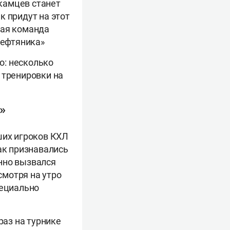
камцев станет
к придут на этот
кая команда
Нефтяника»
о: несколько
 тренировки на
»
ших игроков КХЛ
ак признавались
нно вызвался
смотря на утро
пециально
раз на турнике