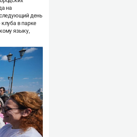
городских
да на
а следующий день
 клуба в парке
кому языку,