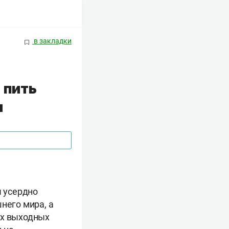
в закладки
 пить
л
ы усердно
него мира, а
их выходных