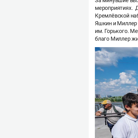
За минувшие вых
мероприятиях. Д
Кремлёвской наб
Яшкин и Миллер 
им. Горького. М
благо Миллер жи