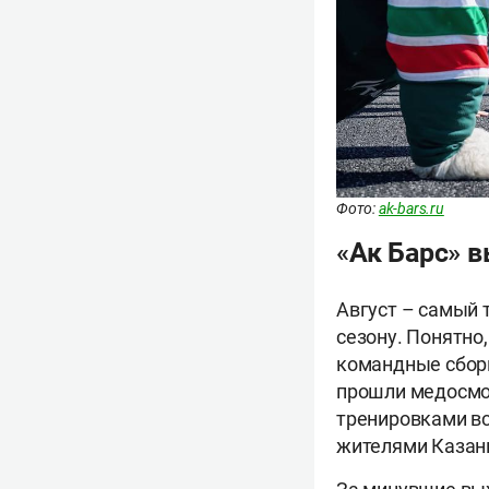
Фото:
ak-bars.ru
«Ак Барс» в
Август – самый 
сезону. Понятно
командные сборы
прошли медосмот
тренировками вс
жителями Казан