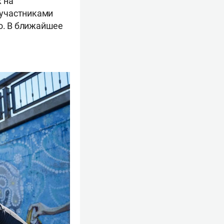
 на
 участниками
го. В ближайшее