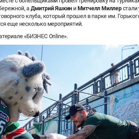
месте с болельщиками провел тренировку на турниках
бережной, а
Дмитрий Яшкин
и
Митчелл Миллер
стали
говорного клуба, который прошел в парке им. Горько
тся еще несколько мероприятий.
атериале «БИЗНЕС Online».