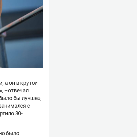
, а он в крутой
», –отвечал
 было бы лучше»,
занимался с
ртило 30-
но было