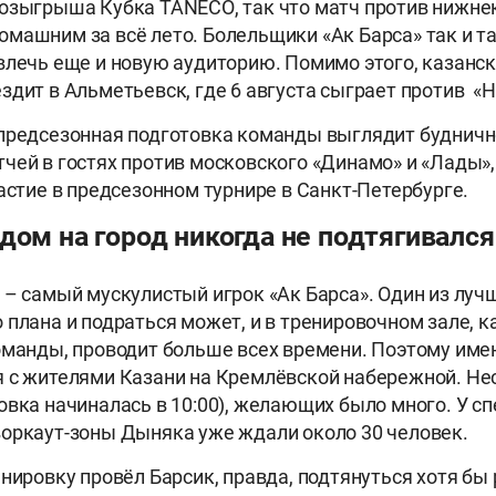
озыгрыша Кубка ТАNЕСО, так что матч против нижне
машним за всё лето. Болельщики «Ак Барса» так и та
влечь еще и новую аудиторию. Помимо этого, казанс
здит в Альметьевск, где 6 августа сыграет против «
предсезонная подготовка команды выглядит будничн
чей в гостях против московского «Динамо» и «Лады»,
частие в предсезонном турнире в Санкт-Петербурге.
дом на город никогда не подтягивался
 – самый мускулистый игрок «Ак Барса». Один из луч
 плана и подраться может, и в тренировочном зале, к
оманды, проводит больше всех времени. Поэтому име
 с жителями Казани на Кремлёвской набережной. Не
овка начиналась в 10:00), желающих было много. У с
оркаут-зоны Дыняка уже ждали около 30 человек.
нировку провёл Барсик, правда, подтянуться хотя бы 