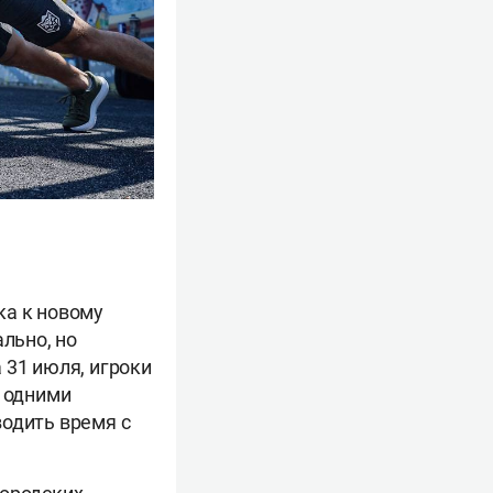
ка к новому
льно, но
 31 июля, игроки
о одними
водить время с