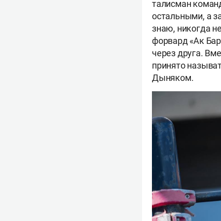
талисман команд
остальными, а з
знаю, никогда не
форвард «Ак Бар
через друга. Вм
принято называть
Дыняком.