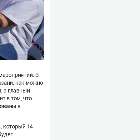
мероприятий. В
азани, как можно
, а главный
т в том, что
рованы в
, который 14
будет