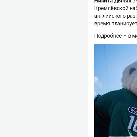
Никита Дыняк
в
Кремлёвской на
английского раз
время планируе
Подробнее – в м