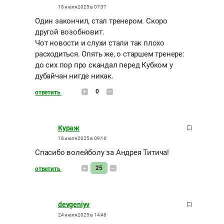
18 июля 2025 в 07:37
Один закончил, стал тренером. Скоро
другой возобновит.
Чот новости и слухи стали так плохо
расходиться. Опять же, о старшем тренере:
до сих пор про скандал перед Кубком у
дубайчан нигде никак.
0
ответить
Кураж
18 июля 2025 в 09:16
Спасибо волейболу за Андрея Титича!
25
ответить
devgeniyv
24 июля 2025 в 14:48