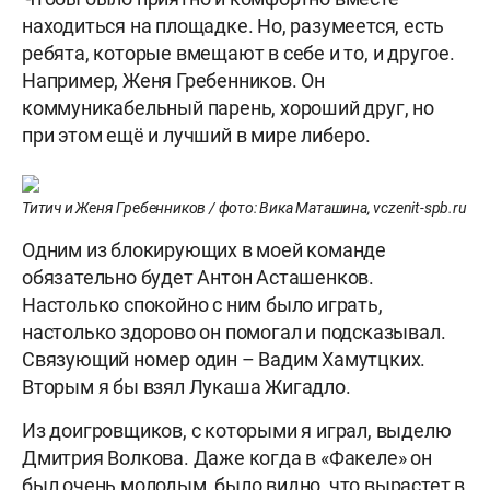
находиться на площадке. Но, разумеется, есть
ребята, которые вмещают в себе и то, и другое.
Например, Женя Гребенников. Он
коммуникабельный парень, хороший друг, но
при этом ещё и лучший в мире либеро.
Титич и Женя Гребенников / фото: Вика Маташина, vczenit-spb.ru
Одним из блокирующих в моей команде
обязательно будет Антон Асташенков.
Настолько спокойно с ним было играть,
настолько здорово он помогал и подсказывал.
Связующий номер один – Вадим Хамутцких.
Вторым я бы взял Лукаша Жигадло.
Из доигровщиков, с которыми я играл, выделю
Дмитрия Волкова. Даже когда в «Факеле» он
был очень молодым, было видно, что вырастет в