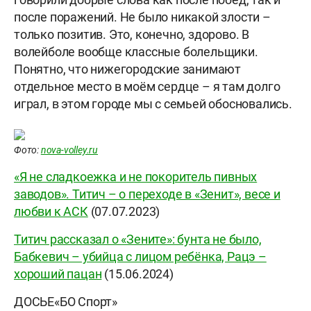
после поражений. Не было никакой злости –
только позитив. Это, конечно, здорово. В
волейболе вообще классные болельщики.
Понятно, что нижегородские занимают
отдельное место в моём сердце – я там долго
играл, в этом городе мы с семьей обосновались.
Фото:
nova-volley.ru
«Я не сладкоежка и не покоритель пивных
заводов». Титич – о переходе в «Зенит», весе и
любви к АСК
(07.07.2023)
Титич рассказал о «Зените»: бунта не было,
Бабкевич – убийца с лицом ребёнка, Рацэ –
хороший пацан
(15.06.2024)
ДОСЬЕ«БО Спорт»