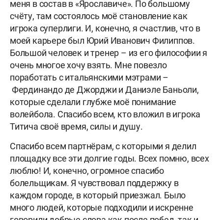
меня в состав в «Ярославиче». По большому
счёту, там состоялось моё становление как
игрока суперлиги. И, конечно, я счастлив, что в
моей карьере был Юрий Иванович Филиппов.
Большой человек и тренер – из его философии я
очень многое хочу взять. Мне повезло
поработать с итальянскими мэтрами –
Фердинандо де Джорджи и Даниэле Баньоли,
которые сделали глубже моё понимание
волейбола. Спасибо всем, кто вложил в игрока
Титича своё время, силы и душу.
Спасибо всем партнёрам, с которыми я делил
площадку все эти долгие годы. Всех помню, всех
люблю! И, конечно, огромное спасибо
болельщикам. Я чувствовал поддержку в
каждом городе, в который приезжал. Было
много людей, которые подходили и искренне
говорили добрые слова как после побед, так и