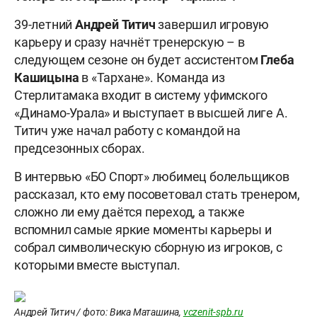
39-летний
Андрей
Титич
завершил игровую
карьеру и сразу начнёт тренерскую – в
следующем сезоне он будет ассистентом
Глеба
Кашицына
в «Тархане». Команда из
Стерлитамака входит в систему уфимского
«Динамо-Урала» и выступает в высшей лиге А.
Титич уже начал работу с командой на
предсезонных сборах.
В интервью «БО Спорт» любимец болельщиков
рассказал, кто ему посоветовал стать тренером,
сложно ли ему даётся переход, а также
вспомнил самые яркие моменты карьеры и
собрал символическую сборную из игроков, с
которыми вместе выступал.
Андрей Титич / фото: Вика Маташина,
vczenit-spb.ru