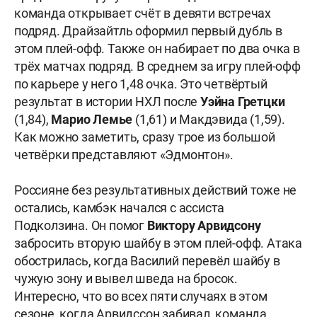
команда открывает счёт в девяти встречах
подряд. Драйзайтль оформил первый дубль в
этом плей-офф. Также он набирает по два очка в
трёх матчах подряд. В среднем за игру плей-офф
по карьере у него 1,48 очка. Это четвёртый
результат в истории НХЛ после
Уэйна Гретцки
(1,84),
Марио Лемье
(1,61) и Макдэвида (1,59).
Как можно заметить, сразу трое из большой
четвёрки представляют «Эдмонтон».
Россияне без результативных действий тоже не
остались, камбэк начался с ассиста
Подколзина.
Он помог
Виктору Арвидсону
забросить вторую шайбу в этом плей-офф. Атака
обострилась, когда Василий перевёл шайбу в
чужую зону и вывел шведа на бросок.
Интересно, что во всех пяти случаях в этом
сезоне, когда Арвидссон забивал, команда