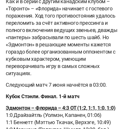
Как и в серии с другим канадским клубом –
«Торонто» – «Флорида» начинает с гостевого
поражения. Ход того противостояния удалось
переломить за счёт активного прессинга и
полного включения ведущих звеньев, дважды
«пантеры» забрасывали по шесть шайб. Но
«Эдмонтон» в решающие моменты кажется
гораздо более организованным оппонентом с
кубковым характером, умеющим
переворачивать игру в самых сложных
ситуациях.
Следующий матч 7 июня начнётся в 03:00.
Кубок Стэнли. Финал. 1-й матч
Эдмонтон – Флорида – 4:3 ОТ (1:2, 1:1, 1:0, 1:0)
1:0 Драйзайтль (Уолмэн, Капанен, 01:06)
1:1 Беннетт (Мэттью Ткачак, Верхэге, 10:49)