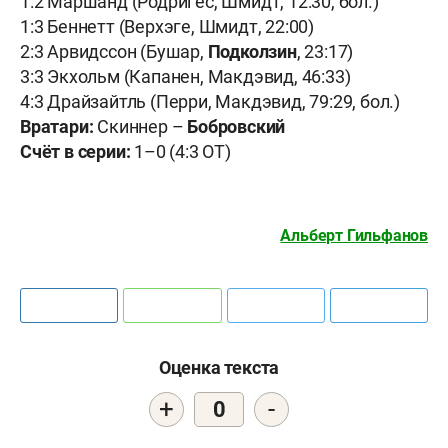
1:2 Маршанд (Родригес, Шмидт, 12:30, бол.)
1:3 Беннетт (Верхэге, Шмидт, 22:00)
2:3 Арвидссон (Бушар,
Подколзин
, 23:17)
3:3 Экхольм (Капанен, Макдэвид, 46:33)
4:3 Драйзайтль (Перри, Макдэвид, 79:29, бол.)
Вратари:
Скиннер –
Бобровский
Счёт в серии:
1–0 (4:3 ОТ)
Альберт Гильфанов
Оценка текста
+
-
0