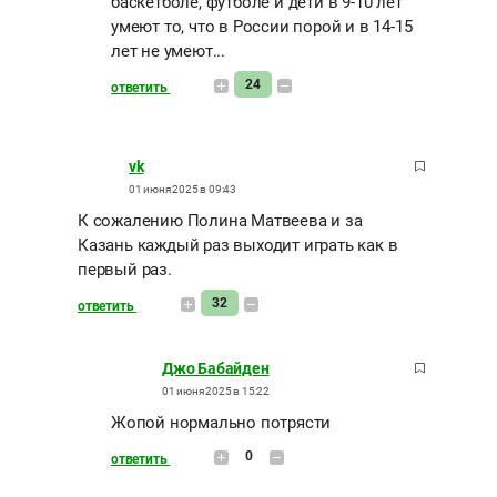
баскетболе, футболе и дети в 9-10 лет
умеют то, что в России порой и в 14-15
лет не умеют...
24
ответить
vk
01 июня 2025 в 09:43
К сожалению Полина Матвеева и за
Казань каждый раз выходит играть как в
первый раз.
32
ответить
Джо Бабайден
01 июня 2025 в 15:22
Жопой нормально потрясти
0
ответить