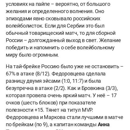
условиях на пайпе – вероятно, от большого
желания и определенного волнения. Оно
эпизодами явно сковывало российских
волейболисток. Если для Сербии это был
обычный товарищеский матч, то для сборной
России – долгожданный выход в свет. Желание
победить и напомнить о себе волейбольному
миру было огромным.
На тай-брейке Россию было уже не остановить –
67% в атаке (8/12). Федоровцева сделала
разницу двумя эйсами (1:0, 11:7) и была
безупречна в атаке (2/2). Как и Бровкина (3/3),
которая провела очень яркий матч. У неё – 17
очков (шесть блоков) при показателе
полезности +15. Тянет на титул MVP.
Федоровцева и Маркова стали лучшими в матче
по брейкам (по 9), а капитан команды
Анна