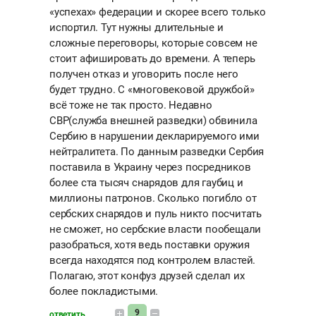
«успехах» федерации и скорее всего только
испортил. Тут нужны длительные и
сложные переговоры, которые совсем не
стоит афишировать до времени. А теперь
получен отказ и уговорить после него
будет трудно. C «многовековой дружбой»
всё тоже не так просто. Недавно
СВР(служба внешней разведки) обвинила
Сербию в нарушении декларируемого ими
нейтралитета. По данным разведки Сербия
поставила в Украину через посредников
более ста тысяч снарядов для гаубиц и
миллионы патронов. Сколько погибло от
сербских снарядов и пуль никто посчитать
не сможет, но сербские власти пообещали
разобраться, хотя ведь поставки оружия
всегда находятся под контролем властей.
Полагаю, этот конфуз друзей сделал их
более покладистыми.
9
ответить