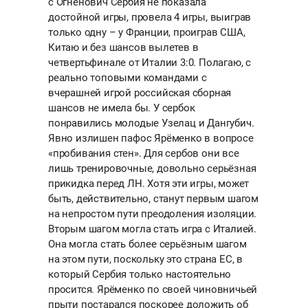
с Огненович Сербия не показала
достойной игры, провела 4 игры, выиграв
только одну – у Франции, проиграв США,
Китаю и без шансов вылетев в
четвертьфинале от Италии 3:0. Полагаю, с
реально топовыми командами с
вчерашней игрой российская сборная
шансов не имела бы. У сербок
понравились молодые Узелац и Дангубич.
Явно излишен пафос Ярёменко в вопросе
«пробивания стен». Для сербов они все
лишь тренировочные, довольно серьёзная
прикидка перед ЛН. Хотя эти игры, может
быть, действительно, станут первым шагом
на непростом пути преодоления изоляции.
Вторым шагом могла стать игра с Италией.
Она могла стать более серьёзным шагом
на этом пути, поскольку это страна ЕС, в
который Сербия только настоятельно
просится. Ярёменко по своей чиновничьей
прыти постарался поскорее доложить об