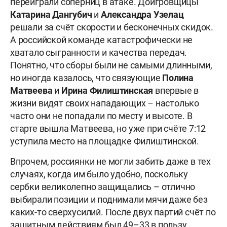
переиграли соперниц в атаке. Доигровщицы
Катарина Дангубич
и
Александра Узелац
решали за счёт скорости и бесконечных скидок.
А российской команде катастрофически не
хватало сыгранности и качества передач.
Понятно, что сборы были не самыми длинными,
но иногда казалось, что связующие
Полина
Матвеева
и
Ирина Филиштинская
впервые в
жизни видят своих нападающих – настолько
часто они не попадали по месту и высоте. В
старте вышла Матвеева, но уже при счёте 7:12
уступила место на площадке Филиштинской.
Впрочем, россиянки не могли забить даже в тех
случаях, когда им было удобно, поскольку
сербки великолепно защищались – отлично
выбирали позиции и поднимали мячи даже без
каких-то сверхусилий. После двух партий счёт по
защитным действиям был 49–33 в пользу