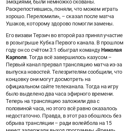
эмоциями, были немножко скованы.
Раскрепостившись, поняли, что можем играть
хорошо. Переломили», – сказал после матча
Ушаков, которому здорово помогли замены.
Его визави Терзич во второй раз принял участие
в розыгрыше Кубка Первого канала. В прошлом
году он со счётом 3:1 обыграл команду
Николая
Карполя
. Тогда всё завершилось казусом –
Первый канал прервал трансляцию матча из-за
выпуска новостей. Телезрителям сообщили, что
концовку они могут досмотреть на
официальном сайте телеканала. Тогда на игру
было выделено два часа эфирного времени.
Теперь на трансляцию заложили два с
половиной часа, но этого всё равно оказалось
недостаточно. Правда, в этот раз обошлось без
обрыва трансляции – ради волейбола на 15
минут задержали выход программы «Время»,