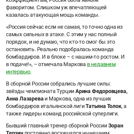
фаворитом. Слишком уж впечатляющей
казалась атакующая мощь команды.
«Россия сейчас если не самая, то точно одна из
самых сильных в атаке. С этим у нас полный
порядок, и не думаю, что кто-то смог бы это
остановить. Реально подобралась команда
бомбардиров. И в блоке – с нашим-то ростом. И
в подаче!», – отмечала Маркова
в недавнем
интервью
.
В сборной России собрались лучшие силы:
звёзды чемпионата Турции
Арина Федоровцева,
Анна Лазарева
и Маркова, одна из лучших
бомбардиров итальянской лиги
Татьяна
Толок
, а
также лидеры команд российской суперлиги.
Бывший главный тренер сборной России
Зоран
Терзич
постоянно восхищался нынешним