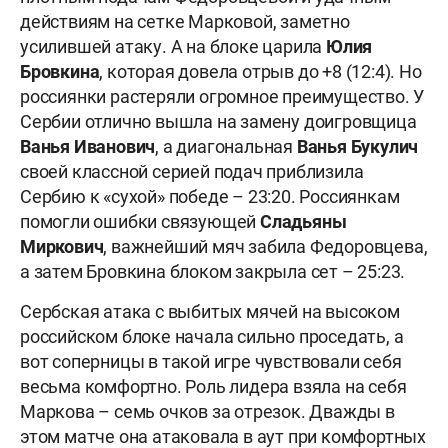
действиям на сетке Марковой, заметно
усилившей атаку. А на блоке царила
Юлия
Бровкина
, которая довела отрыв до +8 (12:4). Но
россиянки растеряли огромное преимущество. У
Сербии отлично вышла на замену доигровщица
Ванья Иванович
, а диагональная
Ванья Букулич
своей классной серией подач приблизила
Сербию к «сухой» победе – 23:20. Россиянкам
помогли ошибки связующей
Сладьяны
Миркович
, важнейший мяч забила Федоровцева,
а затем Бровкина блоком закрыла сет – 25:23.
Сербская атака с выбитых мячей на высоком
российском блоке начала сильно проседать, а
вот соперницы в такой игре чувствовали себя
весьма комфортно. Роль лидера взяла на себя
Маркова – семь очков за отрезок. Дважды в
этом матче она атаковала в аут при комфортных