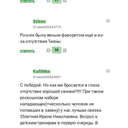
51
ответить
Bylaws
01 июня 2025 в 07:19
Россия была явным фаворитом ещё и из-
за отсутствия Тияны
30
ответить
KarlikNos
01 июня 2025 в 09:07
С победой. Но как же бросается в глаза
отсутствие хорошей связки!!!!!! При таком
роскошном наборе
нападающих(+несколько человек не
попавших в заявку) у нас лучшая связка
35летняя Ирина Николаевна. Вопрос к
детским тренерам в первую очередь. В