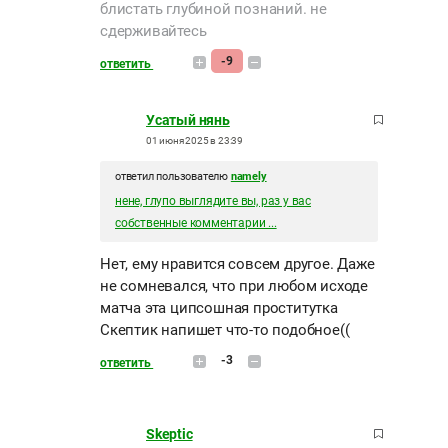
блистать глубиной познаний. не
сдерживайтесь
-9
ответить
Усатый нянь
01 июня 2025 в 23:39
ответил пользователю
namely
нене, глупо выглядите вы, раз у вас
собственные комментарии ...
Нет, ему нравится совсем другое. Даже
не сомневался, что при любом исходе
матча эта ципсошная проститутка
Скептик напишет что-то подобное((
-3
ответить
Skeptic