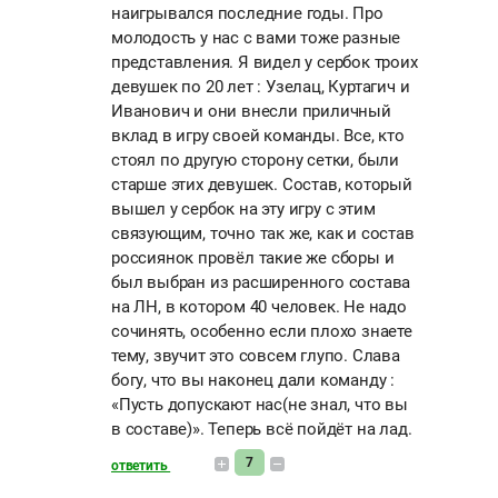
наигрывался последние годы. Про
молодость у нас с вами тоже разные
представления. Я видел у сербок троих
девушек по 20 лет : Узелац, Куртагич и
Иванович и они внесли приличный
вклад в игру своей команды. Все, кто
стоял по другую сторону сетки, были
старше этих девушек. Состав, который
вышел у сербок на эту игру с этим
связующим, точно так же, как и состав
россиянок провёл такие же сборы и
был выбран из расширенного состава
на ЛН, в котором 40 человек. Не надо
сочинять, особенно если плохо знаете
тему, звучит это совсем глупо. Слава
богу, что вы наконец дали команду :
«Пусть допускают нас(не знал, что вы
в составе)». Теперь всё пойдёт на лад.
7
ответить