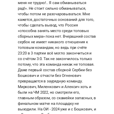
меня не трудно!.. Я сам обманываться
рад!». Не стоит сильно обманываться,
чтобы потом не разочаровываться. Мне
кажется, достаточных оснований для того,
чтобы сделать вывод, что Россия
«способна занять место среди топовых
сборных мира» пока нет. Вчерашний состав
сербок не имеет никакого отношения к
топовым командам, но ведь при счёте
23:20 в 3 партии всё могло закончиться и
со счётом 3:0. Так не закончилось только
потому, что эта команда никак не топовая.
Даже первый состав сборной Сербии без
Бошкович и отчасти без Огненович
превращается в заурядную команду.
Миркович, Миленкович и Алексич хоть и
были на ЧМ 2022, но смотрели его,
главным образом, со скамейки запасных, в
финальном матче на площадку не
выходили. На ОИ - 2024 уже и с Бошкович, и