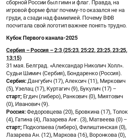
сборной России был гимн и флаг. Правда, на
игровой форме флаг почему-то оказался не на
груди, а сзади над фамилией. Почему ВФВ
посчитала свой логотип важнее понять трудно.
Кубок Первого канала-2025
Сербия – Россия – 2:3 (25:23, 25:22, 23:25, 23:25,
13:15)
31 мая. Белград. «Александар Николич Холл».
Судьи Шимич (Сербия), Бондаренко (Россия).
Сербия:
Дангубич (17), Алексич (11), Миркович
(5), Узелац (17), Куртагич (9), Букулич (17) –
старт;
Егдич (либеро), Ранкович (0), Миятович
(0), Иванович (9).
Россия:
Федоровцева (20), Бровкина (17), Толок
(4), Гатина (4), Лазарева Анг. (3), Матвеева (0) –
старт;
Подкопаева (либеро), Филиштинская (0),
Лазарева Ан. (12), Маркова (16), Воронкова (0),