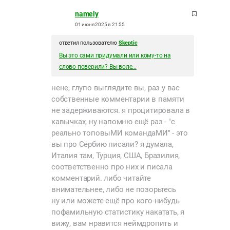
namely
01 июня 2025 в 21:55
ответил пользователю
Skeptic
Вы это сами придумали или кому-то на
слово поверили? Вы воле...
нене, глупо выглядите вы, раз у вас
собственные комментарии в памяти
не задерживаются. я процитировала в
кавычках, ну напомню ещё раз - "с
реально топовыМИ командаМИ" - это
вы про Сербию писали? я думала,
Италия там, Турция, США, Бразилия,
соответственно про них и писала
комментарий. либо читайте
внимательнее, либо не позорьтесь
ну или можете ещё про кого-нибудь
пофамильную статистику накатать, я
вижу, вам нравится неймдропить и