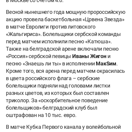
в Москве со счётом 4:0.
Весной нынешнего года мощную пророссийскую
акцию провела баскетбольная «Црвена Звезда»
в матче Евролиги против литовского
«Жальгириса». Болельщики сербской команды
перед матчем исполнили песню «Катюша».
Также на белградской арене включали песню
«Россия» сербской певицы
Иваны Жигон
и
песню «Знаешь ли ты» в исполнении
МакSим
.
Кроме того, вся арена перед матчем окрасилась
в цвета российского флага – сербские
болельщики подняли над головами листки
разных цветов, из которых был составлен
триколор. За «оскорбительное поведение
болельщиков» белградский клуб был
оштрафован на 10 тыс. евро.
В матче Кубка Первого канала у волейбольной