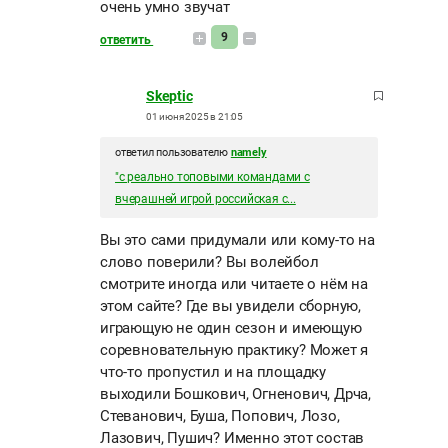
очень умно звучат
9
ответить
Skeptic
01 июня 2025 в 21:05
ответил пользователю
namely
"с реально топовыми командами с
вчерашней игрой российская с...
Вы это сами придумали или кому-то на
слово поверили? Вы волейбол
смотрите иногда или читаете о нём на
этом сайте? Где вы увидели сборную,
играющую не один сезон и имеющую
соревновательную практику? Может я
что-то пропустил и на площадку
выходили Бошкович, Огненович, Дрча,
Стеванович, Буша, Попович, Лозо,
Лазович, Пушич? Именно этот состав