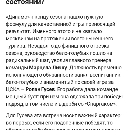
состоянии?
«Динамо» к концу сезона нашло нужную
формулу для качественной игры приносящей
результат. Именного этого и не хватало
москвичам на протяжении всего нынешнего
турнира. Незадолго до финишного отрезка
сезона, руководство бело-голубых пошло на
радикальный шаг, уволив главного тренера
команды
Марцела Личку
. Должность временно
исполняющего обязанности занял воспитанник
бело-голубых и знаменитый по своей игре за
ЦСКА –
Ролан Гусев
. Его работа дала команде
мощный буст: при нем она одержала три победы
подряд, в том числе и в дерби со «Спартаком».
Для Гусева эта встреча носит важный характер:
во-первых, если его подопечные победят, то
обеспечат себе бронзовые медали чемпионата,