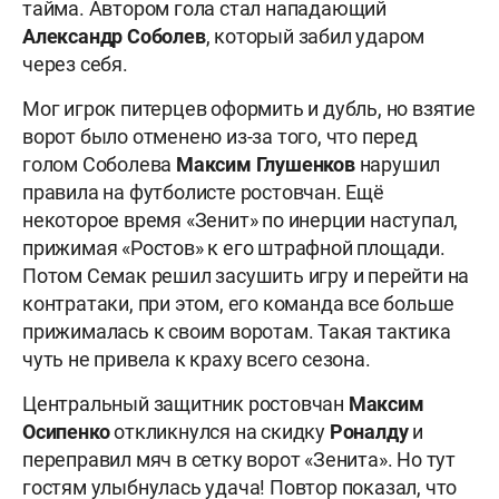
тайма. Автором гола стал нападающий
Александр Соболев
, который забил ударом
через себя.
Мог игрок питерцев оформить и дубль, но взятие
ворот было отменено из-за того, что перед
голом Соболева
Максим Глушенков
нарушил
правила на футболисте ростовчан. Ещё
некоторое время «Зенит» по инерции наступал,
прижимая «Ростов» к его штрафной площади.
Потом Семак решил засушить игру и перейти на
контратаки, при этом, его команда все больше
прижималась к своим воротам. Такая тактика
чуть не привела к краху всего сезона.
Центральный защитник ростовчан
Максим
Осипенко
откликнулся на скидку
Роналду
и
переправил мяч в сетку ворот «Зенита». Но тут
гостям улыбнулась удача! Повтор показал, что