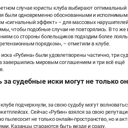
ретном случае юристы клуба выбирают оптимальный 
ия были одновременно обоснованными и исполнимыми
ем «сигнальный эффект» – для массовых нарушителе
ы, чтобы подобные случаи не повторялись. В то же 
иям со стороны болельщиков подходим более лояльн
ретензионным порядком», – отметили в клубе.
 иска «Рубина» были удовлетворены частично, три су
ва завершились мировым соглашением и три всё ещё
я.
 за судебные иски могут не только он
 клубе подчеркнули, за свою судьбу могут волноватьс
кетплейсах. Сейчас «Рубин» взялся за свою репутац
но пылесосит не только онлайн-пространство, но и акт
ми. Казанцы стараются быть везде и сразу.