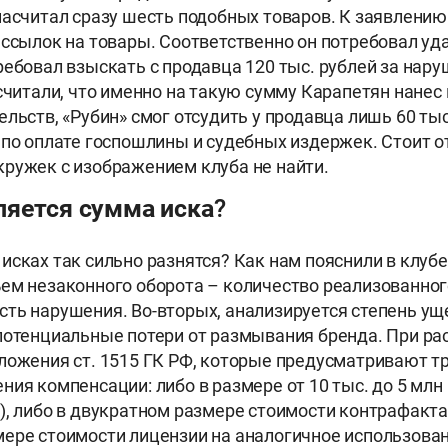
насчитал сразу шесть подобных товаров. К заявлени
 ссылок на товары. Соответственно он потребовал уд
ребовал взыскать с продавца 120 тыс. рублей за нар
асчитали, что именно на такую сумму Карапетян нанес
льств, «Рубин» смог отсудить у продавца лишь 60 тыс
 по оплате госпошлины и судебных издержек. Стоит от
ружек с изображением клуба не найти.
ляется сумма иска?
исках так сильно разнятся? Как нам пояснили в клубе
ем незаконного оборота – количество реализованног
ть нарушения. Во-вторых, анализируется степень ущ
потенциальные потери от размывания бренда. При ра
ложения ст. 1515 ГК РФ, которые предусматривают 
ия компенсации: либо в размере от 10 тыс. до 5 млн 
), либо в двукратном размере стоимости контрафакта,
ере стоимости лицензии на аналогичное использован