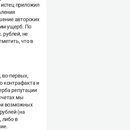
ю истец приложил
аления
ушение авторских
 им ущерб. По
. рублей, не
метить, что в
, во-первых,
о контрафакта и
ерба репутации
счетах мы
три возможных
рублей (на
 либо в
ие.