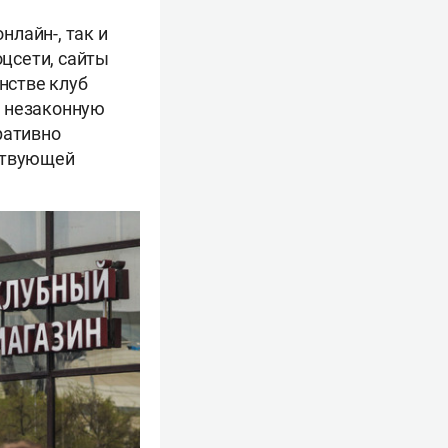
лайн-, так и
цсети, сайты
нстве клуб
я незаконную
ративно
тствующей