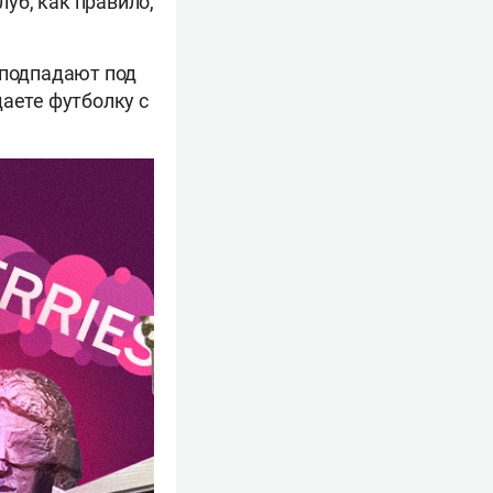
луб, как правило,
 подпадают под
даете футболку с