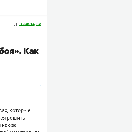
в закладки
боя». Как
сах, которые
тся решить
 исков