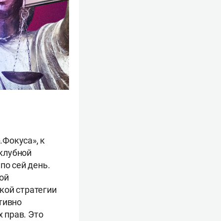
.Фокуса», к
клубной
по сей день.
ой
кой стратегии
тивно
 прав. Это