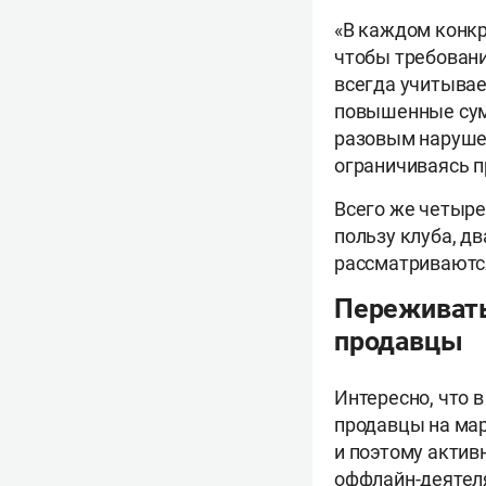
«В каждом конк
чтобы требован
всегда учитыва
повышенные сумм
разовым нарушен
ограничиваясь п
Всего же четыре
пользу клуба, д
рассматриваютс
Переживать
продавцы
Интересно, что в
продавцы на мар
и поэтому актив
оффлайн-деятеля