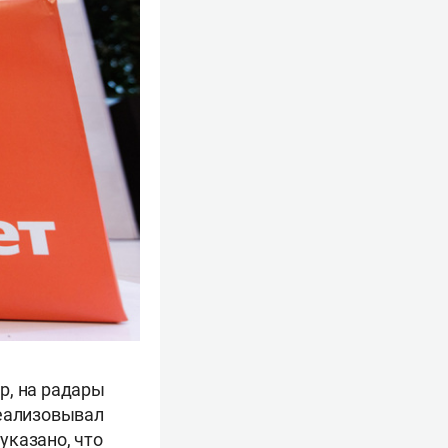
р, на радары
реализовывал
 указано, что