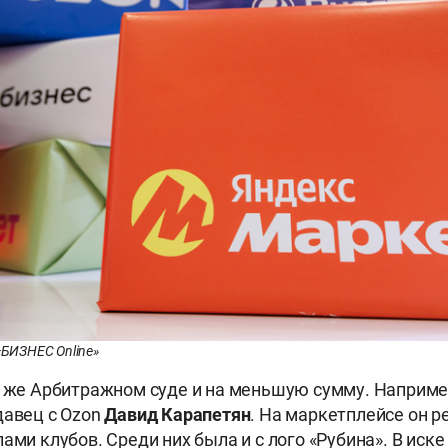
«БИЗНЕС Online»
м же Арбитражном суде и на меньшую сумму. Наприме
давец с Ozon
Давид Карапетян
. На маркетплейсе он 
ами клубов. Среди них была и с лого «Рубина». В иске