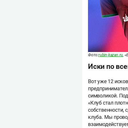
Фото:
rubin-kazan.ru
, 
Иски по все
Вот уже 12 исков
предпринимателя
символикой. Под
«Клуб стал плот
собственности, 
клуба. Мы прово
взаимодействуем