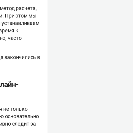
метод расчета,
. При этом мы
й устанавливаем
время к
о, часто
да закончились в
лайн-
я не только
ию основательно
ивно следит за