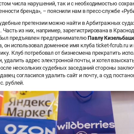
остом числа нарушений, так и с необходимостью сохра
нности бренда», – пояснили нам в пресс-службе «Руб
судебные претензии можно найти в Арбитражных суда
. Часть из них, например, зарегистрирована в Красно
х был предъявлен предпринимателю
Павлу Кизельбаш
 он использовал доменное имя клуба ticket-fcrub.ru и
ику. Клуб потребовал от бизнесмена прекратить исп
, удалить адрес электронной почты, и хотел взыскать
 после нескольких судебных заседаний стороны закл
давец согласился удалить сайт и почту, а суд постан
с. рублей.