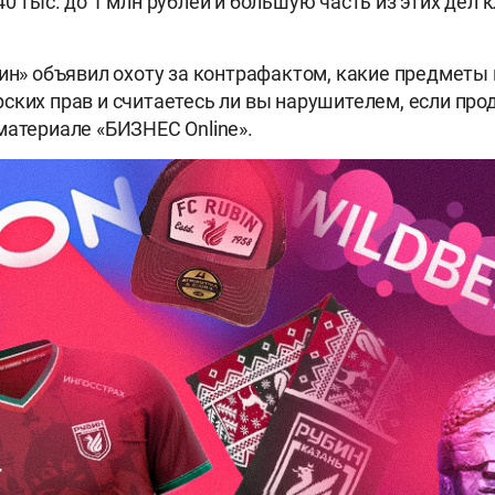
0 тыс. до 1 млн рублей и большую часть из этих дел к
бин» объявил охоту за контрафактом, какие предметы
ских прав и считаетесь ли вы нарушителем, если про
материале «БИЗНЕС Online».