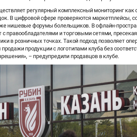
ществляет регулярный комплексный мониторинг как он
к. В цифровой сфере проверяются маркетплейсы, со
аже нишевые форумы болельщиков. В офлайн-простра
 с правообладателями и торговыми сетями, пресека
ики в розничных точках. Такой подход позволяет опе
 продажи продукции с логотипами клуба без соотве
зрешения», – предупредили продавцов в клубе.