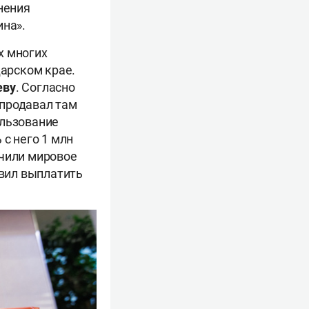
нения
ина».
х многих
дарском крае.
еву
. Согласно
 продавал там
ользование
 с него 1 млн
ючили мировое
овил выплатить