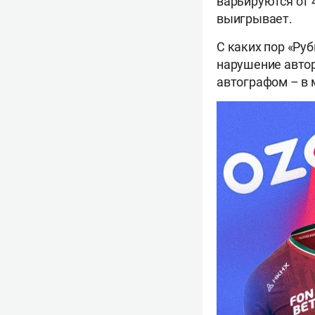
варьируются от 4
выигрывает.
С каких пор «Ру
нарушение автор
автографом – в 