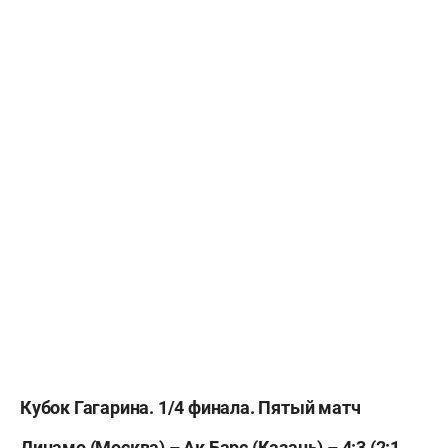
Кубок Гагарина. 1/4 финала. Пяты
й
матч
Динамо (Москва) – Ак Барс (Казань) –
4
:3
(2:1,