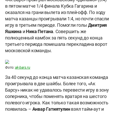
в пятом матче 1/4 финала Кубка Гагарина и
оказался на грани вылета из плей-офф. По ходу
матча казанцы проигрывали 1:4, но почти спасли
игру в третьем периоде. Помогли голы
Дмитрия
Яшкина
и
Ника Петана
. Совершить же
полноценный камбэк за пять секунд до конца
третьего периода помешала перекладина ворот
московской команды.
Фото:
ak-bars.ru
За 40 секунд до конца матча казанская команда
проигрывала в две шайбы. Более того, «Ак
Барсу» никак не удавалось перевести игру в зону
соперника, чтобы поменять вратаря на шестого
полевого игрока. Как только такая возможность
появилась –
Анвар Гатиятулин
взял тайм-аут и