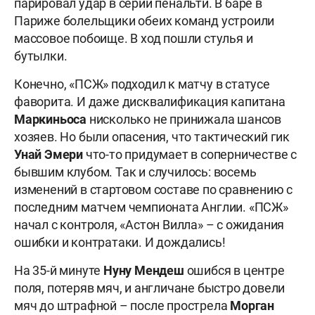
парировал удар в серии пенальти. В баре в
Париже болельщики обеих команд устроили
массовое побоище. В ход пошли стулья и
бутылки.
Конечно, «ПСЖ» подходил к матчу в статусе
фаворита. И даже дисквалификация капитана
Маркиньоса
нисколько не принижала шансов
хозяев. Но были опасения, что тактический гик
Унай Эмери
что-то придумает в соперничестве с
бывшим клубом. Так и случилось: восемь
изменений в стартовом составе по сравнению с
последним матчем чемпионата Англии. «ПСЖ»
начал с контроля, «Астон Вилла» – с ожидания
ошибки и контратаки. И дождались!
На 35-й минуте
Нуну Мендеш
ошибся в центре
поля, потеряв мяч, и англичане быстро довели
мяч до штрафной – после прострела
Морган