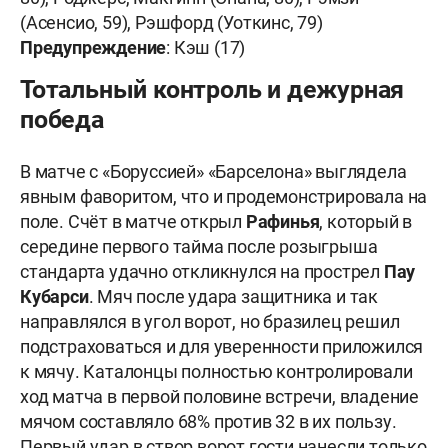
(Асенсио, 59), Рэшфорд (Уоткинс, 79)
Предупреждение
: Кэш (17)
Тотальный контроль и дежурная
победа
В матче с «Боруссией» «Барселона» выглядела
явным фаворитом, что и продемонстрировала на
поле. Счёт в матче открыл
Рафинья
, который в
середине первого тайма после розыгрыша
стандарта удачно откликнулся на прострел
Пау
Кубарси
. Мяч после удара защитника и так
направлялся в угол ворот, но бразилец решил
подстраховаться и для уверенности приложился
к мячу. Каталонцы полностью контролировали
ход матча в первой половине встречи, владение
мячом составляло 68% против 32 в их пользу.
Первый удар в створ ворот гости нанесли только