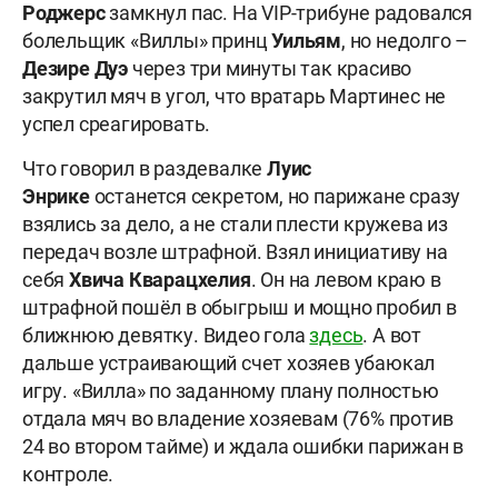
Роджерс
замкнул пас. На VIP-трибуне радовался
болельщик «Виллы» принц
Уильям
, но недолго –
Дезире Дуэ
через три минуты так красиво
закрутил мяч в угол, что вратарь Мартинес не
успел среагировать.
Что говорил в раздевалке
Луис
Энрике
останется секретом, но парижане сразу
взялись за дело, а не стали плести кружева из
передач возле штрафной. Взял инициативу на
себя
Хвича Кварацхелия
. Он на левом краю в
штрафной пошёл в обыгрыш и мощно пробил в
ближнюю девятку. Видео гола
здесь
. А вот
дальше устраивающий счет хозяев убаюкал
игру. «Вилла» по заданному плану полностью
отдала мяч во владение хозяевам (76% против
24 во втором тайме) и ждала ошибки парижан в
контроле.