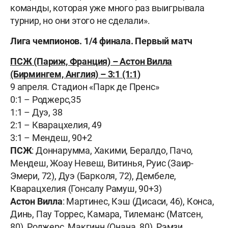
команды, которая уже много раз выигрывала
турнир, но они этого не сделали».
Лига чемпионов. 1/4 финала. Первый матч
ПСЖ (Париж, Франция) – Астон Вилла
(Бирмингем, Англия) – 3:1 (1:1)
9 апреля. Стадион «Парк де Пренс»
0:1 – Роджерс,35
1:1 – Дуэ, 38
2:1 – Кварацхелия, 49
3:1 – Мендеш, 90+2
ПСЖ
: Доннарумма, Хакими, Бералдо, Пачо,
Мендеш, Жоау Невеш, Витинья, Руис (Заир-
Эмери, 72), Дуэ (Барколя, 72), Дембеле,
Кварацхелия (Гонсалу Рамуш, 90+3)
Астон Вилла
: Мартинес, Кэш (Дисаси, 46), Конса,
Динь, Пау Торрес, Камара, Тилеманс (Матсен,
80), Роджерс, Макгинн (Онана, 80), Рэмзи