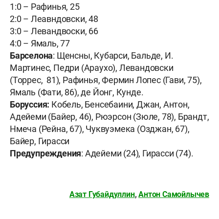
1:0 – Рафинья, 25
2:0 – Леавндовски, 48
3:0 – Левандвоски, 66
4:0 – Ямаль, 77
Барселона
: Щенсны, Кубарси, Бальде, И.
Мартинес, Педри (Араухо), Левандовски
(Торрес, 81), Рафинья, Фермин Лопес (Гави, 75),
Ямаль (Фати, 86), де Йонг, Кунде.
Боруссия:
Кобель, Бенсебаини, Джан, Антон,
Адейеми (Байер, 46), Рюэрсон (Зюле, 78), Брандт,
Нмеча (Рейна, 67), Чуквуэмека (Озджан, 67),
Байер, Гирасси
Предупреждения
: Адейеми (24), Гирасси (74).
Азат Губайдуллин
,
Антон Самойлычев