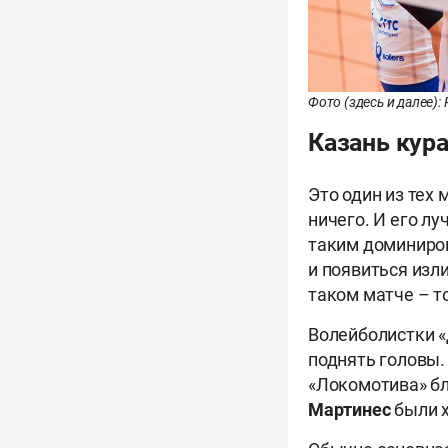
Фото (здесь и далее):
Казань кура
Это один из тех 
ничего. И его лу
таким доминиров
и появиться из
таком матче – т
Волейболистки «
поднять головы.
«Локомотива» б
Мартинес
были х