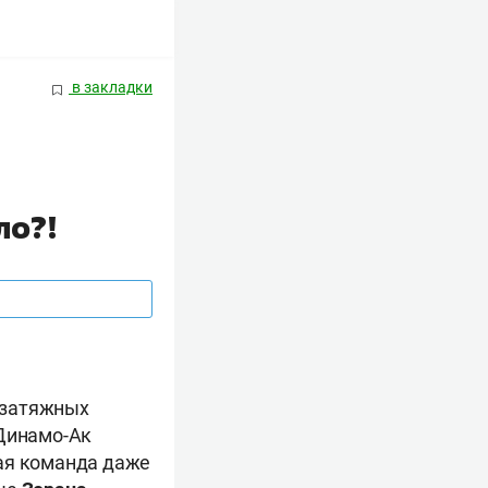
в закладки
ло?!
 затяжных
«Динамо-Ак
кая команда даже