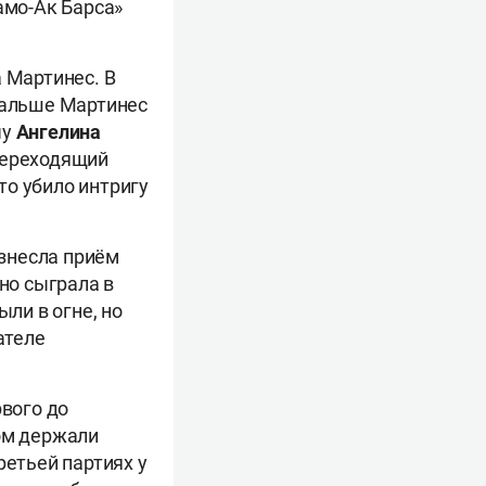
амо-Ак Барса»
 Мартинес. В
 дальше Мартинес
чу
Ангелина
переходящий
то убило интригу
азнесла приём
но сыграла в
ыли в огне, но
ателе
рвого до
том держали
ретьей партиях у