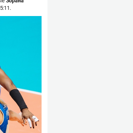
ные
Зорана
5:11.