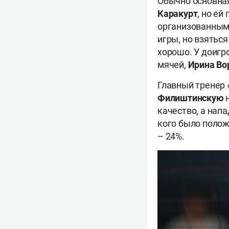
Обычно основная
Каракурт
, но ей
организованным
игры, но взяться
хорошо. У доиг
мячей,
Ирина Во
Главный тренер
Филиштинскую
качество, а нап
кого было полож
– 24%.