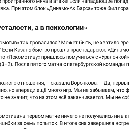
о проигранного мяча в атаке! Если нападающие попада
вка. При этом блок «Динамо-Ак Барса» тоже был гора
усталости, а в психологии»
омотив» так провалился? Может быть, не хватило вр
 Если Казань быстро прошла краснодарское «Динамо»
, то «Локомотиву» пришлось помучиться с «Уралочкой» 
(3–2). После пятого матча с петербургской команды 
икакого отношения, – сказала Воронкова. – Да, первы
но, но впереди ещё много игр. Мы не забываем, что ф
то не значит, что на этом всё заканчивается. Мы не с
мотива» в первом матче ничего не получались ни в ат
ошибки за семь попыток. В итоге она завершила встр