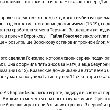
ся дальше, это только начало», – сказал тренер «Дин
оролся только во втором сете, когда выбил из приёма
нград сократил отставание до минимума (18:19), но
 затем сработала замена Терзича. Вышедшая на пода
а в приёме Воронкову –
Гайла Гонсалес
заколотила 
щем розыгрыше Воронкову остановил тройной блок, ч
 это сделала Гонсалес, которая своей серией подач р
8:1. Она оформила пять эйсов за матч, а ещё безупреч
изации (8/13). Казанские доминиканки в этот вечер б
оку матча получила Гатина: у неё 11 очков при показ
-Ак Барса» было легко играть, лидируя в счёте от пе
. В какие-то моменты они просто куражились. При э
не бросали играть при больших отрывах. В первой и т