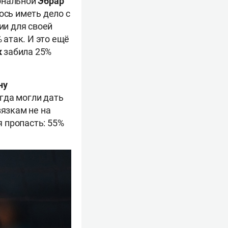
гональной
Эбрар
ось иметь дело с
ии для своей
 атак. И это ещё
к
забила 25%
ну
гда могли дать
вязкам не на
 пропасть: 55%