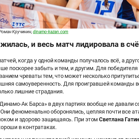
 Роман Кручинин,
dinamo-kazan.com
жилась, и весь матч лидировала в сч
матчей, когда у одной команды получалось всё, а дру
чше поскорее забыть и тем, и другим. Для победителя
анием чреваты тем, что может несколько притупить
лишняя самоуверенность. Для проигравшей команды 
олько лишние страдания.
Динамо-Ак Барса» в двух партиях вообще не давали 
 Они феноменально оборонялись, цепляя почти все ат
локом и здорово защищаясь. При этом
Светлана Гати
ороши в контратаках.