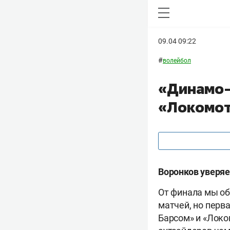
09.04 09:22
#
волейбол
«Динамо-
«Локомоти
Воронков уверяе
От финала мы о
матчей, но перв
Барсом» и «Локо