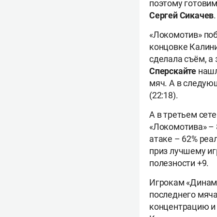
поэтому готовим
Сергей
Сикачев
.
«Локомотив» поб
концовке Калини
сделала съём, а
Сперскайте
нашл
мяч. А в следую
(22:18).
А в третьем сете
«Локомотива» – 
атаке – 62% реал
приз лучшему игр
полезности +9.
Игрокам «Динамо
последнего мяча
концентрацию и 