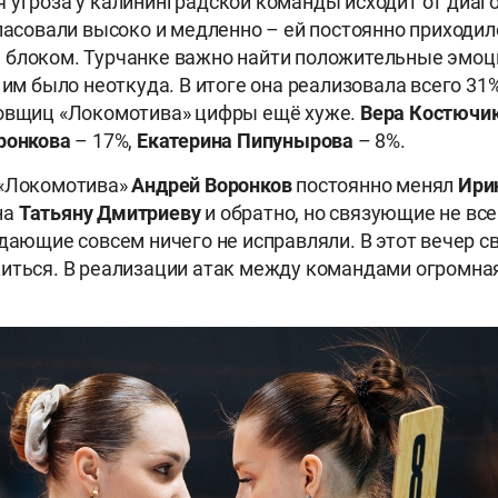
 угроза у калининградской команды исходит от диа
 пасовали высоко и медленно – ей постоянно приходил
 блоком. Турчанке важно найти положительные эмоц
 им было неоткуда. В итоге она реализовала всего 31%
ровщиц «Локомотива» цифры ещё хуже.
Вера Костючи
ронкова
– 17%,
Екатерина Пипунырова
– 8%.
 «Локомотива»
Андрей Воронков
постоянно менял
Ири
на
Татьяну Дмитриеву
и обратно, но связующие не все
адающие совсем ничего не исправляли. В этот вечер с
иться. В реализации атак между командами огромная