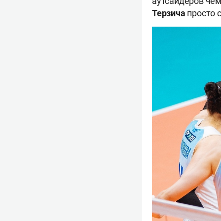
аутсайдеров чем
Терзича
просто с