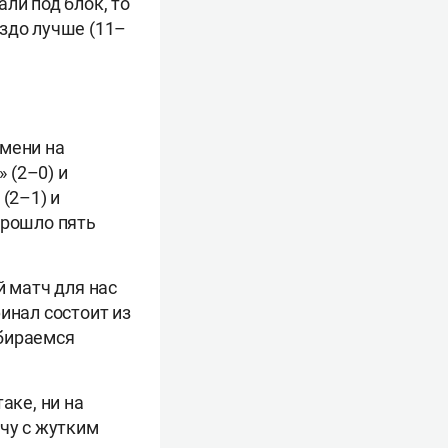
ли под блок, то
здо лучше (11–
емени на
 (2–0) и
(2–1) и
прошло пять
й матч для нас
инал состоит из
обираемся
аке, ни на
ечу с жутким