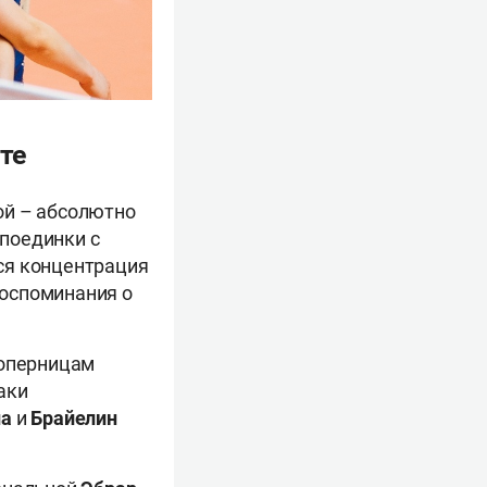
ёте
гой – абсолютно
 поединки с
ся концентрация
воспоминания о
соперницам
аки
на
и
Брайелин