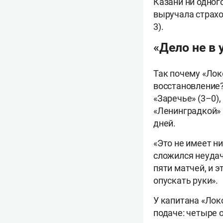
Казани ни одног
выручала страхо
3).
«Дело не в 
Так почему «Лок
восстановление?
«Заречье» (3–0)
«Ленинградкой» 
дней.
«Это не имеет н
сложился неудач
пяти матчей, и э
опускать руки».
У капитана «Локо
подаче: четыре 