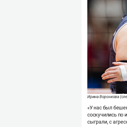
Ирина Воронкова (сле
«У нас был беше
соскучились по 
сыграли, с агрес