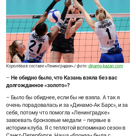
Королёва в составе «Ленинградки» / фото:
dinamo-kazan.com
–
Не обидно было, что Казань взяла без вас
долгожданное «золото»?
– Было бы обиднее, если бы не взяла. А так я
очень порадовалась и за «Динамо-Ак Барс», и за
себя, потому что помогла «Ленинградке»
завоевать бронзовые медали – первые в
истории клуба. Я с теплотой вспоминаю сезон в
Санкт-Петербурге. Наша «бронза» была с