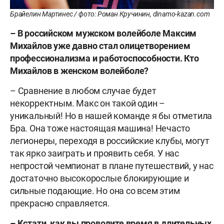
Брайелин Мартинес / фото: Роман Кручинин, dinamo-kazan.com
– В российском мужском волейболе Максим
Михайлов уже давно стал олицетворением
профессионализма и работоспособности. Кто
Михайлов в женском волейболе?
– Сравнение в любом случае будет
некорректным. Макс он такой один –
уникальный! Но в нашей команде я бы отметила
Бра. Она тоже настоящая машина! Нечасто
легионеры, переходя в российские клубы, могут
так ярко заиграть и проявить себя. У нас
непростой чемпионат в плане путешествий, у нас
достаточно высокорослые блокирующие и
сильные подающие. Но она со всем этим
прекрасно справляется.
– Кстати, как вы проводите время в длительных