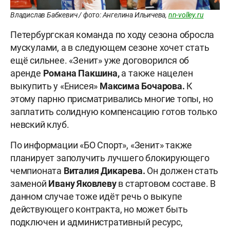
Владислав Бабкевич / фото: Ангелина Ильичева,
nn-volley.ru
Петербургская команда по ходу сезона обросла
мускулами, а в следующем сезоне хочет стать
ещё сильнее. «Зенит» уже договорился об
аренде
Романа Пакшина,
а также нацелен
выкупить у «Енисея»
Максима Бочарова.
К
этому парню присматривались многие топы, но
заплатить солидную компенсацию готов только
невский клуб.
По информации «БО Спорт», «Зенит» также
планирует заполучить лучшего блокирующего
чемпионата
Виталия Дикарева.
Он должен стать
заменой
Ивану Яковлеву
в стартовом составе. В
данном случае тоже идёт речь о выкупе
действующего контракта, но может быть
подключен и административный ресурс,