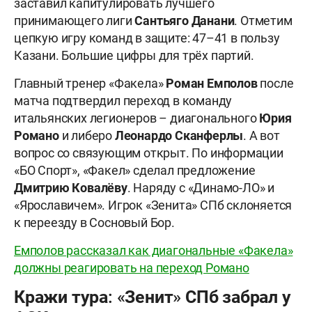
заставил капитулировать лучшего
принимающего лиги
Сантьяго Данани
. Отметим
цепкую игру команд в защите: 47–41 в пользу
Казани. Большие цифры для трёх партий.
Главный тренер «Факела»
Роман Емполов
после
матча подтвердил переход в команду
итальянских легионеров – диагонального
Юрия
Романо
и либеро
Леонардо
Сканферлы
. А вот
вопрос со связующим открыт. По информации
«БО Спорт», «Факел» сделал предложение
Дмитрию Ковалёву
. Наряду с «Динамо-ЛО» и
«Ярославичем». Игрок «Зенита» СПб склоняется
к переезду в Сосновый Бор.
Емполов рассказал как диагональные «Факела»
должны реагировать на переход Романо
Кражи тура: «Зенит» СПб забрал у