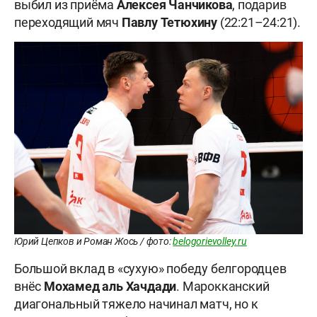
выбил из приёма
Алексея Чанчикова
, подарив
переходящий мяч
Павлу
Тетюхину
(22:21–24:21).
Юрий Цепков и Роман Жось / фото:
belogorievolley.ru
Большой вклад в «сухую» победу белгородцев
внёс
Мохамед аль Хачдади
. Марокканский
диагональный тяжело начинал матч, но к