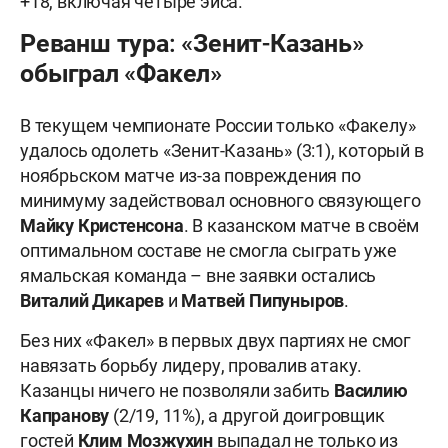
+18, включая четыре эйса.
Реванш тура: «Зенит-Казань»
обыграл «Факел»
В текущем чемпионате России только «Факелу»
удалось одолеть «Зенит-Казань» (3:1), который в
ноябрьском матче из-за повреждения по
минимуму задействовал основного связующего
Майку Кристенсона
. В казанском матче в своём
оптимальном составе не смогла сыграть уже
ямальская команда – вне заявки остались
Виталий Дикарев
и
Матвей Пипуныров
.
Без них «Факел» в первых двух партиях не смог
навязать борьбу лидеру, провалив атаку.
Казанцы ничего не позволяли забить
Василию
Капранову
(2/19, 11%), а другой доигровщик
гостей
Клим Мозжухин
выпадал не только из