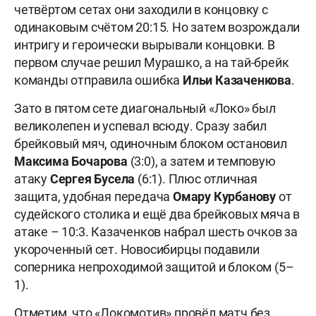
четвёртом сетах они заходили в концовку с
одинаковым счётом 20:15. Но затем возрождали
интригу и героически вырывали концовки. В
первом случае решил Мурашко, а на тай-брейк
команды отправила ошибка
Ильи Казаченкова
.
Зато в пятом сете диагональный «Локо» был
великолепен и успевал всюду. Сразу забил
брейковый мяч, одиночным блоком остановил
Максима Бочарова
(3:0), а затем и темповую
атаку
Сергея Бусела
(6:1). Плюс отличная
защита, удобная передача
Омару
Курбанову
от
судейского столика и ещё два брейковых мяча в
атаке – 10:3. Казаченков набрал шесть очков за
укороченный сет. Новосибирцы подавили
соперника непроходимой защитой и блоком (5–
1).
Отметим, что «Локомотив» провёл матч без