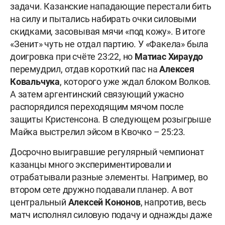
задачи. Казанские нападающие перестали бить
на силу и пытались набирать очки силовыми
скидками, засовывая мячи «под кожу». В итоге
«Зенит» чуть не отдал партию. У «Факела» была
доигровка при счёте 23:22, но
Матиас Хираудо
перемудрил, отдав короткий пас на
Алексея
Ковальчука
, которого уже ждал блоком Волков.
А затем аргентинский связующий ужасно
распорядился переходящим мячом после
защиты Кристенсона. В следующем розыгрыше
Майка выстрелил эйсом в Квочко – 25:23.
Досрочно выигравшие регулярный чемпионат
казанцы много экспериментировали и
отрабатывали разные элементы. Например, во
втором сете дружно подавали планер. А вот
центральный
Алексей
Кононов
, напротив, весь
матч исполнял силовую подачу и однажды даже