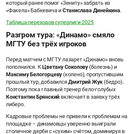
который ранее помог «Зениту» забрать из
«Факела» Бабкевича и
Станислава Динейкина
.
Таблица переходов суперлиги-2025
Разгром тура: «Динамо» смяло
МГТУ без трёх игроков
Перед матчем с МГТУ лазарет «Динамо» вновь
пополнился. К
Цветану Соколову
(болезнь) и
Максиму
Белогорцеву
(колено), пропустившим
прошлый тур, добавился
Дмитрий Жук
(бедро).
Поэтому пока главный тренер бело-голубых
Константин Брянский
включает в заявку трёх
либеро.
Кадровые проблемы не привели к проблемам на
площадке – динамовцы уверенно выиграли
столичное дерби с «сухим» счётом, доминируя в