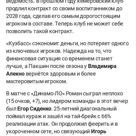
ведомость. В прошлом году кемеровский клуб
продлил контракт со своим воспитанником до
2028 года, сделав его самым дорогостоящим
игроком в составе. Теперь клуб не может себе
позволить такой контракт.
«Кузбасс» сэкономит деньги, но потеряет одного
из ключевых игроков. Надежда на то, что
финансовая ситуация со временем станет
лучше, а Пакшин после сезона у
Владимира
Алекно
вернётся здоровым и более
мастеровитым игроком.
В матче с «Динамо-ЛО» Роман сыграл неплохо
(15 очков, +7), но лидером команды в этот вечер
был
Егор Сиденко
. 25-летний диагональный
поймал кураж и зашёл на тай-брейк с 66%
реализации атак. Он продолжил феерить и в
укороченном сете, но связующий
Игорь