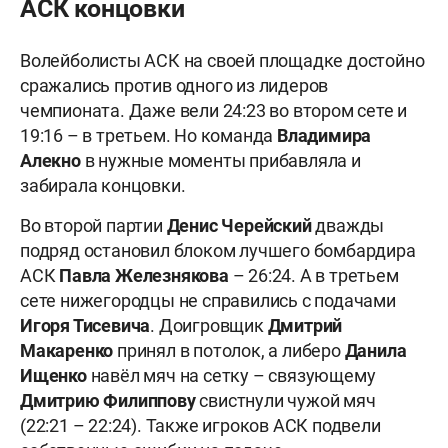
АСК концовки
Волейболисты АСК на своей площадке достойно
сражались против одного из лидеров
чемпионата. Даже вели 24:23 во втором сете и
19:16 – в третьем. Но команда
Владимира
Алекно
в нужные моменты прибавляла и
забирала концовки.
Во второй партии
Денис Черейский
дважды
подряд остановил блоком лучшего бомбардира
АСК
Павла Железнякова
– 26:24. А в третьем
сете нижегородцы не справились с подачами
Игоря Тисевича
. Доигровщик
Дмитрий
Макаренко
принял в потолок, а либеро
Данила
Ищенко
навёл мяч на сетку – связующему
Дмитрию
Филиппову
свистнули чужой мяч
(22:21 – 22:24). Также игроков АСК подвели