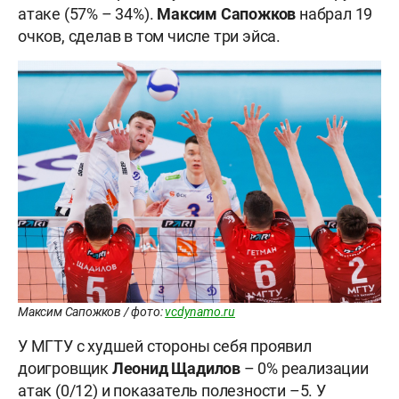
атаке (57% – 34%).
Максим Сапожков
набрал 19
очков, сделав в том числе три эйса.
Максим Сапожков / фото:
vcdynamo.ru
У МГТУ с худшей стороны себя проявил
доигровщик
Леонид Щадилов
– 0% реализации
атак (0/12) и показатель полезности –5. У