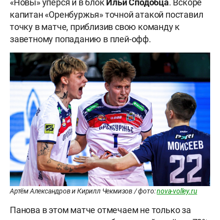
«Новы» упёрся и в блок
Ильи
Сподобца
. Вскоре
капитан «Оренбуржья» точной атакой поставил
точку в матче, приблизив свою команду к
заветному попаданию в плей-офф.
Артём Александров и Кирилл Чекмизов / фото:
nova-volley.ru
Панова в этом матче отмечаем не только за