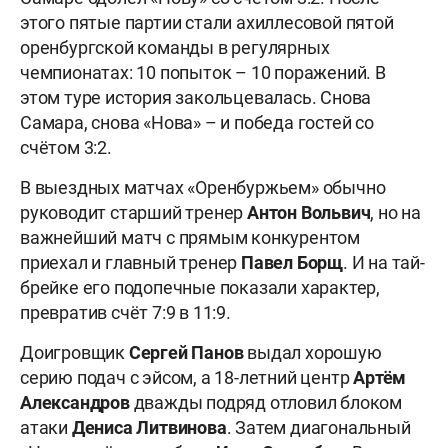
этого пятые партии стали ахиллесовой пятой
оренбургской команды в регулярных
чемпионатах: 10 попыток – 10 поражений. В
этом туре история закольцевалась. Снова
Самара, снова «Нова» – и победа гостей со
счётом 3:2.
В выездных матчах «Оренбуржьем» обычно
руководит старший тренер
Антон Вольвич
, но на
важнейший матч с прямым конкурентом
приехал и главный тренер
Павел Борщ
. И на тай-
брейке его подопечные показали характер,
превратив счёт 7:9 в 11:9.
Доигровщик
Сергей Панов
выдал хорошую
серию подач с эйсом, а 18-летний центр
Артём
Александров
дважды подряд отловил блоком
атаки
Дениса Литвинова
. Затем диагональный