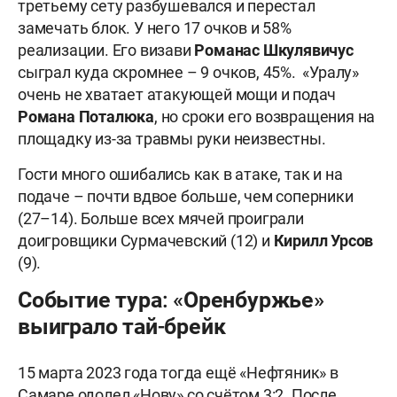
третьему сету разбушевался и перестал
замечать блок. У него 17 очков и 58%
реализации. Его визави
Романас
Шкулявичус
сыграл куда скромнее – 9 очков, 45%. «Уралу»
очень не хватает атакующей мощи и подач
Романа Поталюка
, но сроки его возвращения на
площадку из-за травмы руки неизвестны.
Гости много ошибались как в атаке, так и на
подаче – почти вдвое больше, чем соперники
(27–14). Больше всех мячей проиграли
доигровщики Сурмачевский (12) и
Кирилл Урсов
(9).
Событие тура: «Оренбуржье»
выиграло тай-брейк
15 марта 2023 года тогда ещё «Нефтяник» в
Самаре одолел «Нову» со счётом 3:2. После