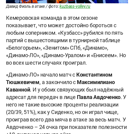
Давид Фиэль в атаке / фото:
kuzbass-volley.ru
Кемеровская команда в этом сезоне
показывает, что может достойно бороться с
любым соперником. «Кузбасс» рубился по пять
партий с вышестоящими в турнирной таблице
«Белогорьем», «Зенитом» СПб, «Динамо»,
«Динамо-ЛО», «Динамо-Уралом» и «Енисеем». Но
во всех шести случаях проиграл.
«Динамо-ЛО» начало матч с
Константином
Тюшкевичем
, а закончило с
Максимилиано
Каванной
. И у обоих связующих был надёжный
адресат для передач в лице
Павла
Авдоченко
. У
него не такие высокие проценты реализации
(20/39, 51%), как у Сиденко, но он играл чище,
проиграв всего два мяча в атаке за весь матч. У
Авдоченко – 24 очка при показателе полезности