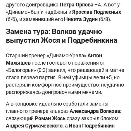
другого доигровщика
Петра Орлова
–4. А вот у
«Динамо» были надёжны и
Ярослав Подлесных
(6/6), и заменивший его
Никита Зудин
(6/8).
Замена тура: Волков удачно
выпустил Жося и Подребинкина
Старший тренер «Динамо-Урала»
Антон
Малышев
после гостевого поражения от
«Белогорья» (0:3) заявил, что решающей в матче
стала первая партия. В ней уфимцы вели +5, но
растеряли комфортное преимущество, неудачно
распоряжаясь доигровочными мячами.
А в концовке идеально сработали замены
главного тренера «львов»
Александра
Волкова
:
связующий
Роман Жось
сразу закрыл блоком
Андрея Сурмачевского
, а
Иван
Подребинкин