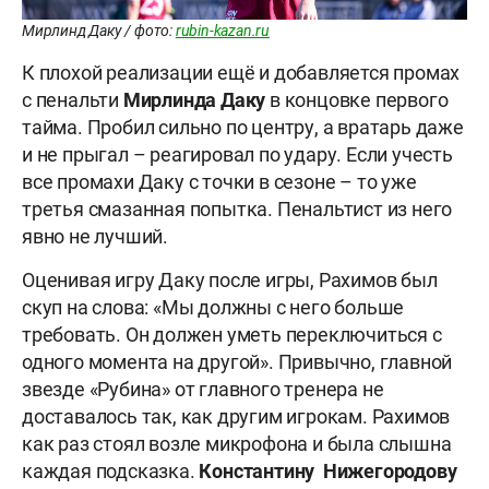
Мирлинд Даку / фото:
rubin-kazan.ru
К плохой реализации ещё и добавляется промах
с пенальти
Мирлинда
Даку
в концовке первого
тайма. Пробил сильно по центру, а вратарь даже
и не прыгал – реагировал по удару. Если учесть
все промахи Даку с точки в сезоне – то уже
третья смазанная попытка. Пенальтист из него
явно не лучший.
Оценивая игру Даку после игры, Рахимов был
скуп на слова: «Мы должны с него больше
требовать. Он должен уметь переключиться с
одного момента на другой». Привычно, главной
звезде «Рубина» от главного тренера не
доставалось так, как другим игрокам. Рахимов
как раз стоял возле микрофона и была слышна
каждая подсказка.
Константину Нижегородову