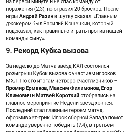
на первой минуте и не спас команду от
поражения (2:3), но отразил 20 бросков. После
игры
Андрей Разин
в шутку сказал: «Главным
джокером был Василий Кошечкин, который
подсказал, как правильно играть против нашей
команды сыну».
9. Рекорд Кубка вызова
За неделю до Матча звёзд КХЛ состоялся
розыгрыш Кубок вызова с участием игроков
МХЛ. По его итогам четверо счастливчиков –
Яромир Ермаков, Максим Филимонов
,
Егор
Климович
и
Матвей Короткий
отобрались на
главное мероприятие Недели звёзд хоккея.
Последний стал главным героем матча,
оформив хет-трик. Игрок сборной Запада помог
команде уверенно победить (7:4), в третьем