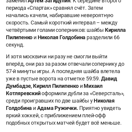
заменил
Артём Загидулин
. К середине второго
периода «Спартак» сравнял счёт. Затем
начались качели, набиравшие невероятную
скорость. Самый короткий интервал – между
четвёртыми голами соперников: шайбы
Кирилла
Пилипенко
и
Николая Голдобина
разделили 66
секунд.
И хотя москвичи ни разу не смогли выйти
вперёд, они раз за разом отвечали сопернику до
57-й минуты игры. А последняя шайба влетела
уже в пустые ворота на отметке 59:59.
Давид
Думбадзе, Кирилл Пилипенко
и
Михаил
Котляревский
оформили дубли за «Северсталь»,
среди проигравших по две шайбы у
Николая
Голдобина
и
Адама Ружички.
Приятно увидеть
яркий хоккей, с приближением плей-офф
подобных открытых матчей будет всё меньше.