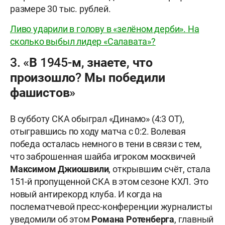
размере 30 тыс. рублей.
Ливо ударили в голову в «зелёном дерби». На
сколько выбыл лидер «Салавата»?
3. «В 1945-м, знаете, что
произошло? Мы победили
фашистов»
В субботу СКА обыграл «Динамо» (4:3 ОТ),
отыгравшись по ходу матча с 0:2. Волевая
победа осталась немного в тени в связи с тем,
что заброшенная шайба игроком москвичей
Максимом Джиошвили
, открывшим счёт, стала
151-й пропущенной СКА в этом сезоне КХЛ. Это
новый антирекорд клуба. И когда на
послематчевой пресс-конференции журналисты
уведомили об этом
Романа Ротенберга
, главный