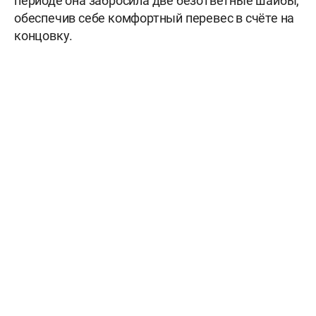
периоде она забросила две безответные шайбы,
обеспечив себе комфортный перевес в счёте на
концовку.