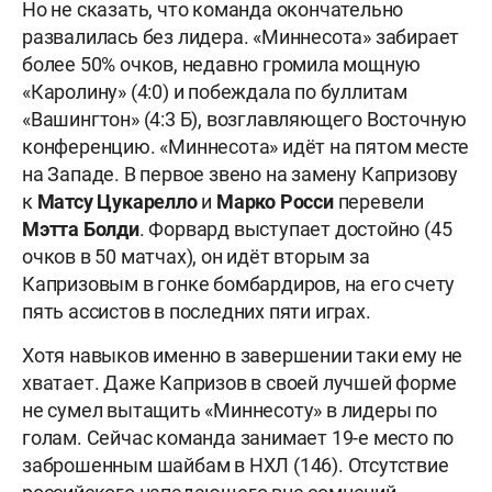
Но не сказать, что команда окончательно
развалилась без лидера. «Миннесота» забирает
более 50% очков, недавно громила мощную
«Каролину» (4:0) и побеждала по буллитам
«Вашингтон» (4:3 Б), возглавляющего Восточную
конференцию. «Миннесота» идёт на пятом месте
на Западе. В первое звено на замену Капризову
к
Матсу Цукарелло
и
Марко Росси
перевели
Мэтта Болди
. Форвард выступает достойно (45
очков в 50 матчах), он идёт вторым за
Капризовым в гонке бомбардиров, на его счету
пять ассистов в последних пяти играх.
Хотя навыков именно в завершении таки ему не
хватает. Даже Капризов в своей лучшей форме
не сумел вытащить «Миннесоту» в лидеры по
голам. Сейчас команда занимает 19-е место по
заброшенным шайбам в НХЛ (146). Отсутствие