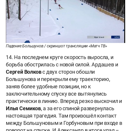
Падение Большунов / скриншот трансляции «Матч ТВ»
14. На последнем круге скорость выросла, и
борьба обострилась с новой силой. Ардашев и
Сергей Волков
с двух сторон обошли
Большунова и перекрыли ему траекторию,
заняв более удобные позиции, но к
заключительному спуску все вытянулись
практически в линию. Вперед резко выскочил и
Илья Семиков
, а за его спиной развернулась
настоящая трагедия. Там произошёл контакт
между Большуновым и Горбуновым при входе в
поворот на спуске. И Александр в итоге упал –