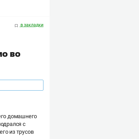
в закладки
мо во
его домашнего
подрался с
него из трусов