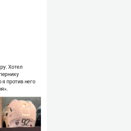
ру. Хотел
опернику
 я против него
ня».