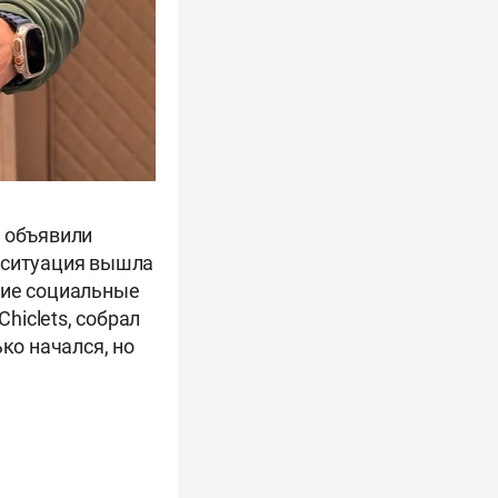
и объявили
е ситуация вышла
кие социальные
hiclets, собрал
ко начался, но