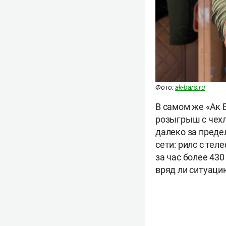
Фото:
ak-bars.ru
В самом же «Ак 
розыгрыш с чехл
далеко за преде
сети: рилс с тел
за час более 43
вряд ли ситуаци