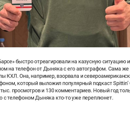
Барсе» быстро отреагировали на казусную ситуацию 
ом на телефон от Дыняка с его автографом. Сама ж
лы КХЛ. Она, например, взорвала и североамериканс
ефоном, который выложил популярный подкаст Spittin’ C
0 тыс. просмотров и 130 комментариев. Новый год толь
ю с телефоном Дыняка кто-то уже переплюнет.