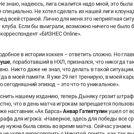
Не знаю, надеюсь, лига сжалится надо мной, это была
е специально. Не хотел сделать из нашей лиги клоунад
ред всей страной. Лично для меня это неприятная сит
т клуба. Если бы выиграли, возможно ничего не было 
 корреспондент «БИЗНЕС Online».
подобное в истории хоккея – ответить сложно. Но гла
Буше
, поработавший в НХЛ, признался, что никогда та
вно. Никто даже не знал, что делать в такой ситуации
гда в моей памяти. Я уже 29 лет тренирую, в моей кар
о сегодняшний эпизод – это что-то уникальное».
снить нашему изданию, теперь Дыняку грозит штраф
естно, что в день матча игрокам запрещается пользов
же наставник «Ак Барса»
Анвар Гатиятулин
ушел от в
рафа для игрока: «Наверное, здесь для победы все с
ему нужна была связь во время матча. Сейчас узнаем.
е не успел переговорить с Никитой, понять, как так в