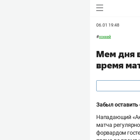
06.01 19:48
#
хоккей
Мем дня в
время мат
Забыл оставить 
Нападающий «Ак
матча регулярно
форвардом гост