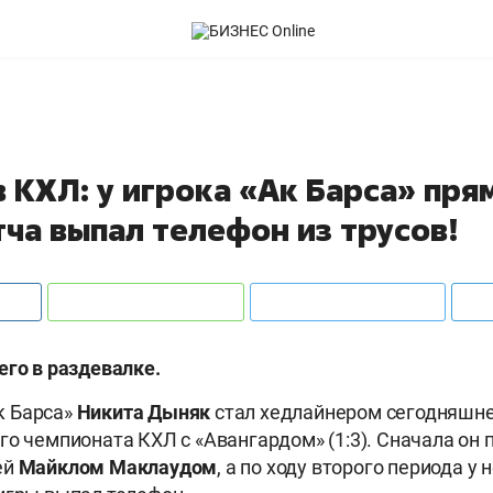
 КХЛ: у игрока «Ак Барса» пря
ча выпал телефон из трусов!
его в раздевалке.
 Барса»
Никита Дыняк
стал хедлайнером сегодняшн
го чемпионата КХЛ с «Авангардом» (1:3). Сначала он 
ей
Майклом Маклаудом
, а по ходу второго периода у 