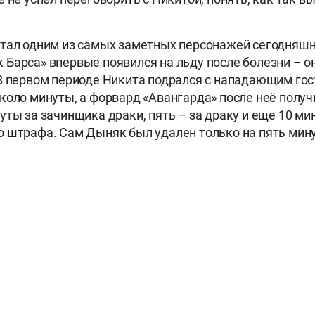
тал одним из самых заметных персонажей сегодняшн
Барса» впервые появился на льду после болезни – он
В первом периоде Никита подрался с нападающим го
коло минуты, а форвард «Авангарда» после неё получ
уты за зачинщика драки, пять – за драку и еще 10 ми
 штрафа. Сам Дыняк был удален только на пять мину