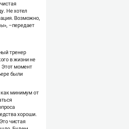
 чистая
у. Не хотел
уация. Возможно,
бы», –передает
вный тренер
кого в жизни не
. Этот момент
ьере были
 как минимум от
аться
опроса
редства хороши.
 Это чистая
ышло. Будем