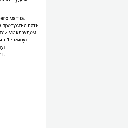
его матча.
 пропустил пять
стей Маклаудом.
ил 17 минут
нут
т.