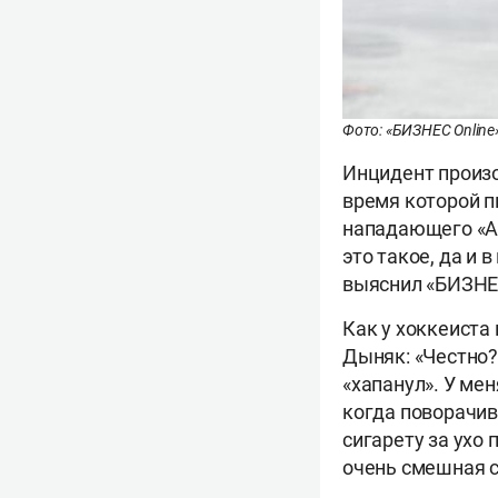
Фото: «БИЗНЕС Online
Инцидент произо
время которой п
нападающего «Ак
это такое, да и 
выяснил «БИЗНЕС
Как у хоккеиста
Дыняк: «Честно? 
«хапанул». У мен
когда поворачива
сигарету за ухо
очень смешная с