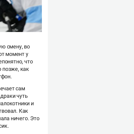
ую смену, во
от момент у
епонятно, что
о позже, как
тфон.
вечает сам
 драки чуть
 налокотники и
твовал. Как
ала ничего. Это
сик.