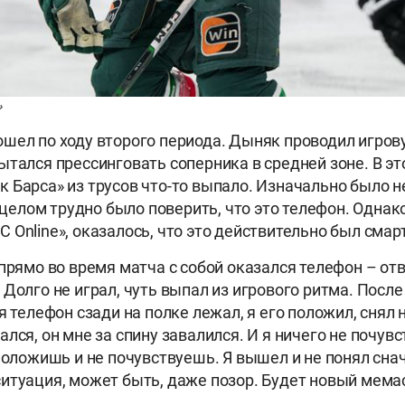
»
шел по ходу второго периода. Дыняк проводил игров
ытался прессинговать соперника в средней зоне. В эт
 Барса» из трусов что-то выпало. Изначально было н
в целом трудно было поверить, что это телефон. Однак
 Online», оказалось, что это действительно был смар
 прямо во время матча с собой оказался телефон – от
Долго не играл, чуть выпал из игрового ритма. После
я телефон сзади на полке лежал, я его положил, снял
лся, он мне за спину завалился. И я ничего не почувс
 положишь и не почувствуешь. Я вышел и не понял снач
итуация, может быть, даже позор. Будет новый мема