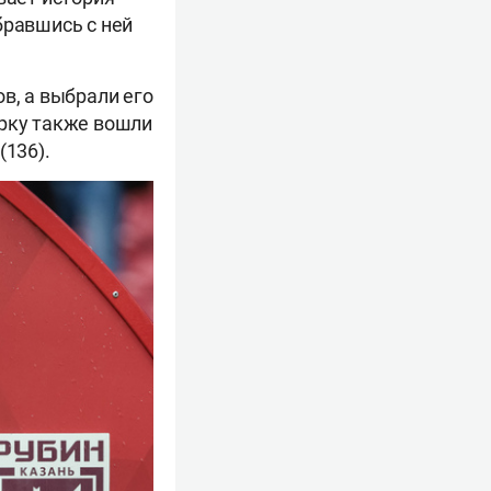
бравшись с ней
в, а выбрали его
тёрку также вошли
(136).