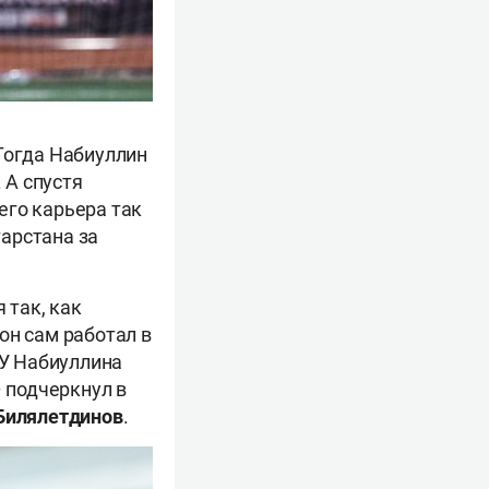
Тогда Набиуллин
 А спустя
его карьера так
тарстана за
 так, как
 он сам работал в
 У Набиуллина
– подчеркнул в
Билялетдинов
.