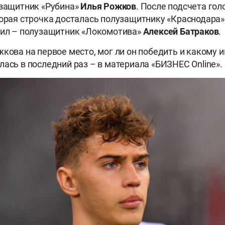
 защитник «Рубина»
Илья Рожков
. После подсчета гол
торая строчка досталась полузащитнику «Краснодара
едил – полузащитник «Локомотива»
Алексей Батраков
.
жкова на первое место, мог ли он победить и какому и
лась в последний раз – в материала «БИЗНЕС Online».