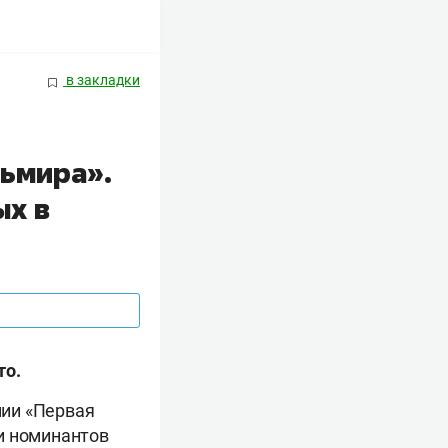
в закладки
льмира».
ых в
то.
мии «Первая
и номинантов