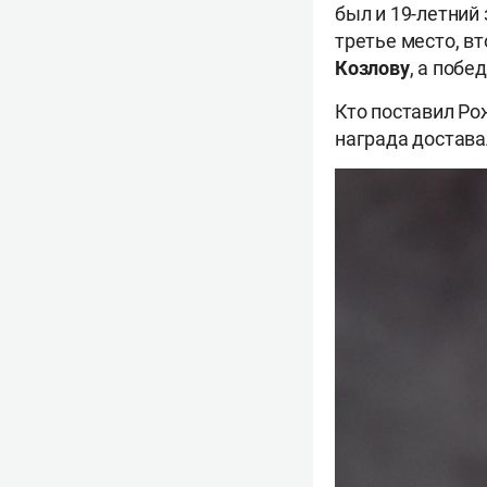
был и 19-летний
третье место, в
Козлову
, а поб
Кто поставил Ро
награда достава