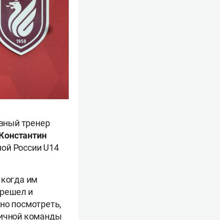
авный тренер
Константин
ной России U14
 когда им
ерешел и
но посмотреть,
личной команды