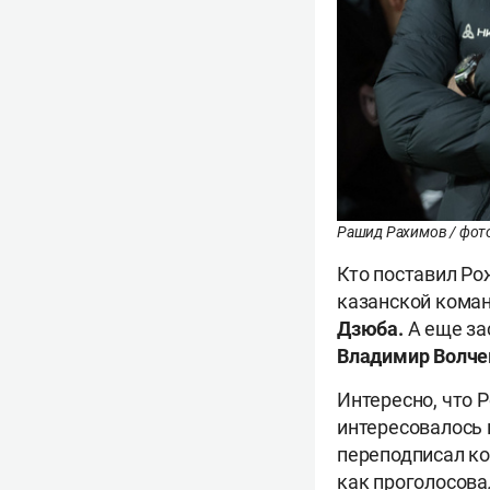
Рашид Рахимов / фото
Кто поставил Ро
казанской ком
Дзюба.
А еще за
Владимир Волче
Интересно, что 
интересовалось 
переподписал ко
как проголосова