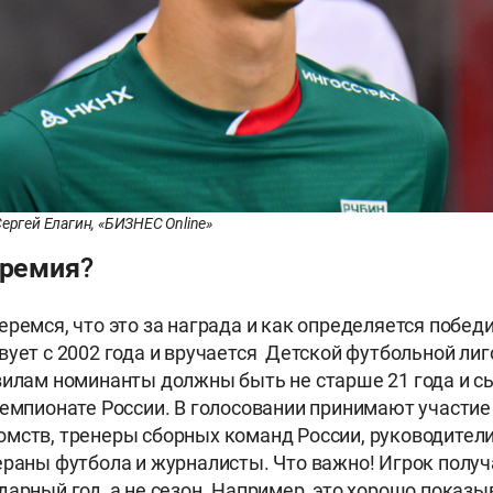
ергей Елагин, «БИЗНЕС Online»
 премия?
еремся, что это за награда и как определяется побед
вует с 2002 года и вручается Детской футбольной лиг
илам номинанты должны быть не старше 21 года и с
чемпионате России. В голосовании принимают участие
мств, тренеры сборных команд России, руководители
ераны футбола и журналисты. Что важно! Игрок полу
дарный год, а не сезон. Например, это хорошо показы