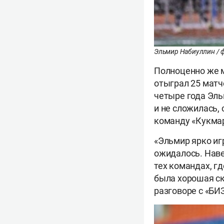
Эльмир Набиуллин / ф
Полноценно же м
отыграл 25 матче
четыре года Эль
и не сложилась, 
команду «Кукмар
«Эльмир ярко игр
ожидалось. Навер
тех командах, г
была хорошая ск
разговоре с «БИ