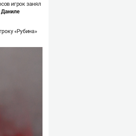
осов игрок занял
»
Даниле
гроку «Рубина»