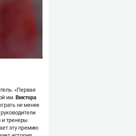
итель. «Первая
ой им.
Виктора
ыграть не менее
 руководители
 и тренеры
чает эту премию
вает история