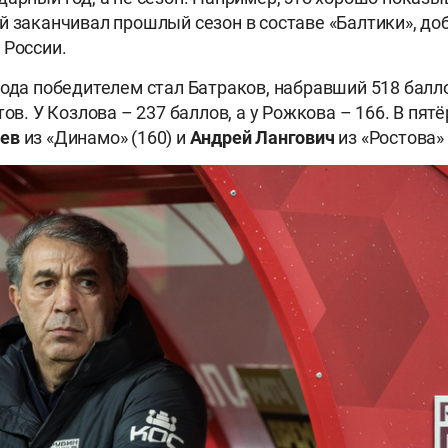
й заканчивал прошлый сезон в составе «Балтики», до
 России.
года победителем стал Батраков, набравший 518 балло
тов. У Козлова – 237 баллов, а у Рожкова – 166. В пя
ев
из «Динамо» (160) и
Андрей Лангович
из «Ростова» 