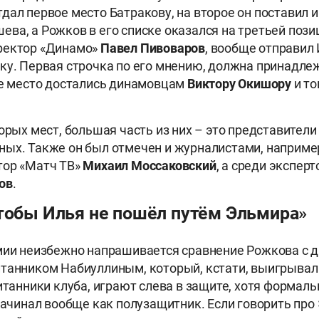
дал первое место Батракову, на второе он поставил 
ва, а Рожков в его списке оказался на третьей позиц
ректор «Динамо»
Павел Пивоваров
, вообще отправил
ку. Первая строчка по его мнению, должна принадле
ье место достались динамовцам
Виктору Окишору
и то
орых мест, большая часть из них – это представител
ых. Также он был отмечен и журналистами, например
тор «Матч ТВ»
Михаил Моссаковский
, а среди экспер
ов
.
чтобы Илья не пошёл путём Эльмира»
мии неизбежно напрашивается сравнение Рожкова с 
танником Набиуллиным, который, кстати, выигрывал 
питанники клуба, играют слева в защите, хотя формал
 начинал вообще как полузащитник. Если говорить про