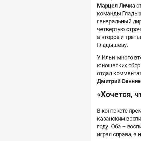
Марцел Личка
от
команды Гладыше
генеральный ди
четвертую строч
а второе и трет
Гладышеву.
У Ильи много вт
юношеских сборн
отдал коммента
Дмитрий Сенник
«Хочется, 
В контексте пре
казанским воспи
году. Оба – вос
играл справа, а