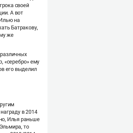
игрока своей
ии. А вот
 Илью на
жать Батракову,
му же
и различных
, «серебро» ему
тов его выделил
другим
награду в 2014
ьно, Илья раньше
 Эльмира, то