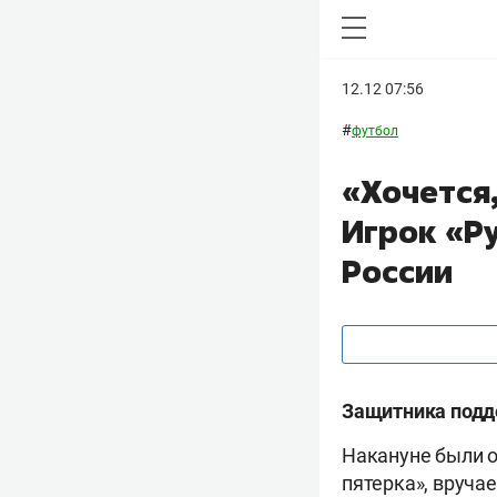
12.12 07:56
#
футбол
«Хочется,
Игрок «Р
России
Защитника подде
Накануне были 
пятерка», вруча