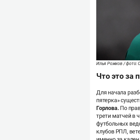
Илья Рожков / фото: С
Что это за
Для начала разб
пятерка» сущест
Горлова.
По прав
трети матчей в 
футбольных ведо
клубов РПЛ, вет
именно за кален