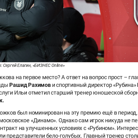
: Сергей Елагин, «БИЗНЕС Online»
жкова на первое место? А ответ на вопрос прост – гл
анды
Рашид Рахимов
и спортивный директор «Рубина»
слуги Ильи отметил старший тренер юношеской сбор
к.
Рожков был номинирован на эту премию ещё в период,
московское «Динамо». Однако сам игрок никуда не п
нтракт на улучшенных условиях с «Рубином». Интерес
ли представители бело-голубых. Главный тренер сто