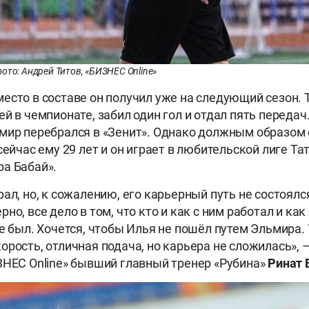
ото: Андрей Титов, «БИЗНЕС Online»
есто в составе он получил уже на следующий сезон. 
й в чемпионате, забил один гол и отдал пять передач.
мир перебрался в «Зенит». Однако должным образом 
сейчас ему 29 лет и он играет в любительской лиге Та
а Бабай».
ал, но, к сожалению, его карьерный путь не состоялся
но, все дело в том, что кто и как с ним работал и как
де был. Хочется, чтобы Илья не пошёл путем Эльмира.
орость, отличная подача, но карьера не сложилась», 
ЗНЕС Online» бывший главный тренер «Рубина»
Ринат 