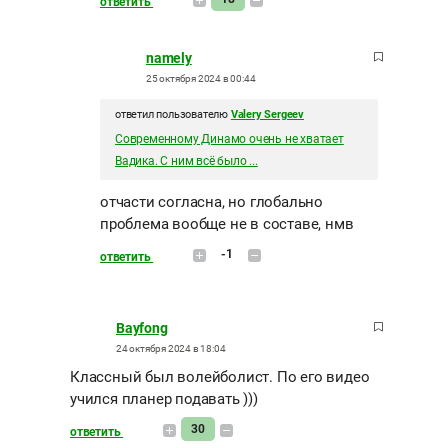
ответить
namely
25 октября 2024 в 00:44
ответил пользователю
Valery Sergeev
Современному Динамо очень не хватает
Вадика. С ним всё было ...
отчасти согласна, но глобально
проблема вообще не в составе, нмв
-1
ответить
Bayfong
24 октября 2024 в 18:04
Классный был волейболист. По его видео
учился планер подавать )))
30
ответить