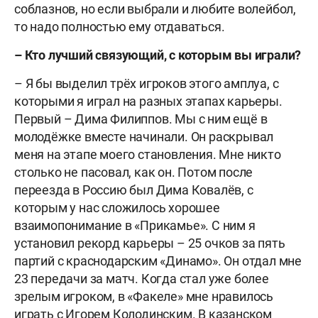
соблазнов, но если выбрали и любите волейбол,
то надо полностью ему отдаваться.
– Кто лучший связующий, с которым вы играли?
– Я бы выделил трёх игроков этого амплуа, с
которыми я играл на разных этапах карьеры.
Первый – Дима Филиппов. Мы с ним ещё в
молодёжке вместе начинали. Он раскрывал
меня на этапе моего становления. Мне никто
столько не пасовал, как он. Потом после
переезда в Россию был Дима Ковалёв, с
которым у нас сложилось хорошее
взаимопонимание в «Прикамье». С ним я
установил рекорд карьеры – 25 очков за пять
партий с краснодарским «Динамо». Он отдал мне
23 передачи за матч. Когда стал уже более
зрелым игроком, в «Факеле» мне нравилось
играть с Игорем Колодинским. В казанском