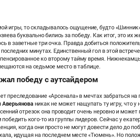
мой игры, то складывалось ощущение, будто «Шинник
озяева буквально бились за победу. Как итог, это их ж
сь в заветные три очка. Правда добиться положител
 последних минутах. Единственный гол в этой встреч
пенсированное ко второму тайму время. Нижнекамц
мещаются на седьмое место в таблице.
ржал победу с аутсайдером
ет преследование «Арсенала» в мечтах забраться на 
я Аверьянова
никак не может нащупать ту игру, что у 
Осенний отрезок она проводит очень неровно и может 
 и победить кого-то из группы лидеров. Сейчас у екат
енция, когда они просто не могут довести дело до поб
ехала, идущая на последнем месте «Тюмень». Но пол