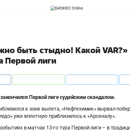
жно быть стыдно! Какой VAR?»
а Первой лиги
закончился Первой лиге судейским скандалом.
близился к зоне вылета, «Нефтехимик» вырвал побед
рпедо» уже вплотную приблизилось к «Арсеналу».
 событиях в матчах 13-го тура Первой лиги – в тради