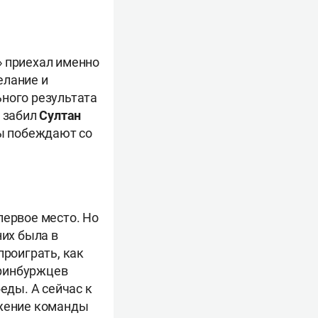
» приехал именно
елание и
ьного результата
е забил
Султан
ы побеждают со
первое место. Но
них была в
проиграть, как
еринбуржцев
еды. А сейчас к
ожение команды