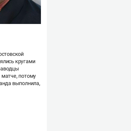
Ростовской
нялись кругами
заводцы
 матче, потому
манда выполнила,