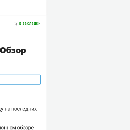
в закладки
 Обзор
у на последних
ционном обзоре