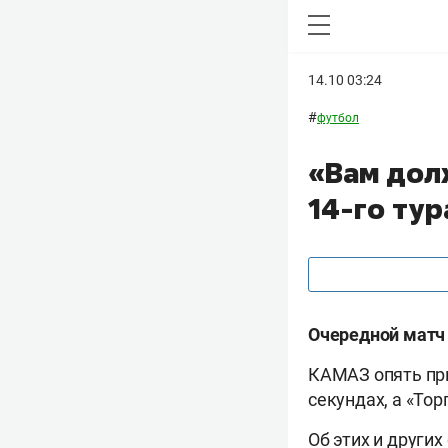
14.10 03:24
#
футбол
«Вам дол
14-го тур
Очередной матч 
КАМАЗ опять при
секундах, а «То
Об этих и других