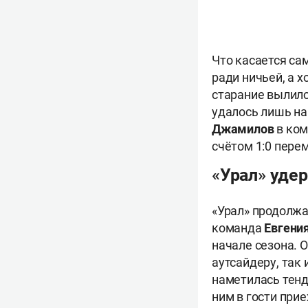
Что касается са
ради ничьей, а х
старание вылило
удалось лишь на
Джамилов
в ком
счётом 1:0 пере
«Урал» уде
«Урал» продолжа
команда
Евгени
начале сезона. 
аутсайдеру, так
наметилась тенд
ним в гости при