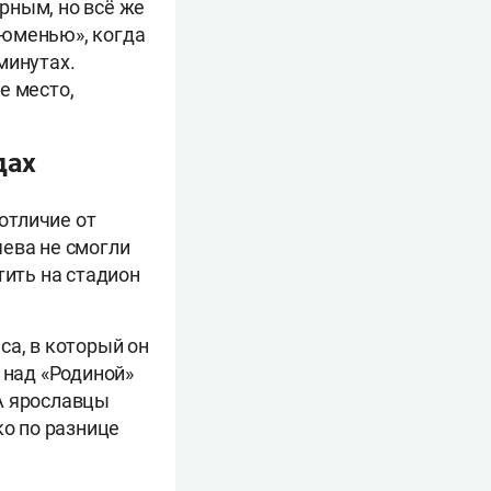
ерным, но всё же
Тюменью», когда
минутах.
е место,
дах
отличие от
яева не смогли
тить на стадион
са, в который он
 над «Родиной»
 А ярославцы
ко по разнице