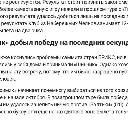
 те не реализуются. Результат стоит признать законом
олее качественную игру нежели в прошлом туре с «
ого результата удалось добиться лишь на последних 
 результату клуб из Набережных Челнов занимает 13-
ылета на два очка.
к» добыл победу на последних секун
же коснулись проблемы саммита стран БРИКС, но в 
лись у себя дома и принимали «Шинник». Однако хоз
ны на эту встречу, потому что им было разрешено пус
еловек.
химик» начинает понемногу выбираться из того кризи
ре и начале октября. В позапрошлом туре была победа
ом им удалось зацепить ничью против «Балтики» (0:0).
венно буксуют и ещё не находятся в зоне вылета толь