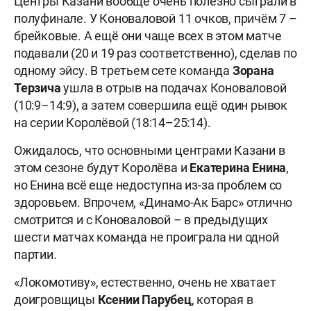
Центры Казани вообще очень полезно сыграли в
полуфинале. У Коноваловой 11 очков, причём 7 –
брейковые. А ещё они чаще всех в этом матче
подавали (20 и 19 раз соответственно), сделав по
одному эйсу. В третьем сете команда
Зорана
Терзича
ушла в отрыв на подачах Коноваловой
(10:9–14:9), а затем совершила ещё один рывок
на серии Королёвой (18:14–25:14).
Ожидалось, что основными центрами Казани в
этом сезоне будут Королёва и
Екатерина Енина
,
но Енина всё еще недоступна из-за проблем со
здоровьем. Впрочем, «Динамо-Ак Барс» отлично
смотрится и с Коноваловой – в предыдущих
шести матчах команда не проиграла ни одной
партии.
«Локомотиву», естественно, очень не хватает
доигровщицы
Ксении Парубец
, которая в