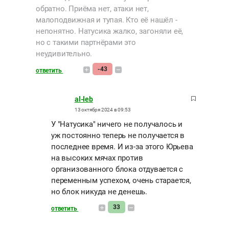
обратно. Приёма нет, атаки нет,
малоподвижная и тупая. Кто её нашёл -
непонятно. Натусика жалко, загоняли её,
но с такими партнёрами это
неудивительно.
-43
ответить
al-leb
13 октября 2024 в 09:53
У "Натусика" ничего не получалось и
уж постоянно теперь не получается в
последнее время. И из-за этого Юрьева
на высоких мячах против
организованного блока отдувается с
переменным успехом, очень старается,
но блок никуда не денешь.
33
ответить