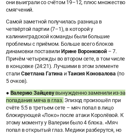
они выиграли со счётом 19–12, плюс множество
смягчений.
Самой заметной получилась разница в
четвёртой партии (7–1), в которой у
калининградской команды были большие
проблемы с приёмом. Больше всего блоков
динамовки поставили
Ирине Воронковой
– 7.
Причём четырежды во втором сете, в том числе
в концовке (24:21). Лучшими в этом элементе
стали
Светлана
Гатина
и
Таисия
Коновалова
(по
5 очков).
●
Валерию Зайцеву
вынужденно заменили из-за
попадания мяча в глаз.
Эпизод произошёл при
счёте 5:5 в третьем сете – мяч попал в лицо
блокирующей «Локо» после атаки Королёвой. К
этому моменту у Валерии было 4 блока. «Мяч
попал в открытый глаз. Медики разберутся, но