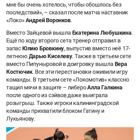
мне бы очень хотелось, чтобы обошлось без
последствий», – сказал после матча наставник
«Локо»
Андрей Воронков
.
Вместо Зайцевой вышла
Екатерина
Любушкина
.
Ещё по ходу второго сета тренер отправил в
запас
Юлию Бровкину
, выпустив вместо неё 17-
летнюю
Дарью Киселеву
. Также в третьем сете
вместо Пипуныровой в доигровку вышла
Вера
Костючик
. Все эти перестановки оживили игру
команды. В третьем сете «Локомотив» классно
тащил мячи в защите – либеро
Алла Галкина
после одного из сэйвов даже выиграла
розыгрыш. Также игроки калининградской
команды прихватили блоком Гатину и
Лукьянову.