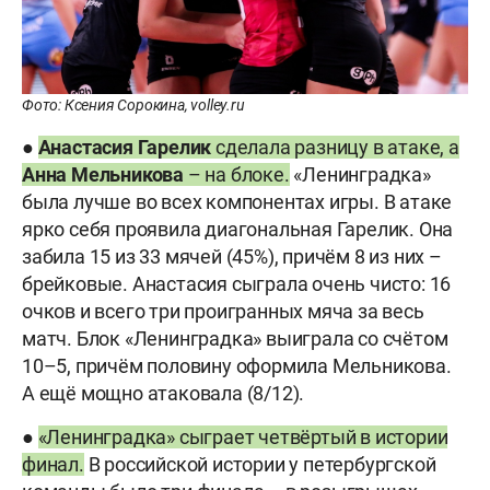
Фото: Ксения Сорокина, volley.ru
●
Анастасия Гарелик
сделала разницу в атаке, а
Анна Мельникова
– на блоке.
«Ленинградка»
была лучше во всех компонентах игры. В атаке
ярко себя проявила диагональная Гарелик. Она
забила 15 из 33 мячей (45%), причём 8 из них –
брейковые. Анастасия сыграла очень чисто: 16
очков и всего три проигранных мяча за весь
матч. Блок «Ленинградка» выиграла со счётом
10–5, причём половину оформила Мельникова.
А ещё мощно атаковала (8/12).
●
«Ленинградка» сыграет четвёртый в истории
финал.
В российской истории у петербургской