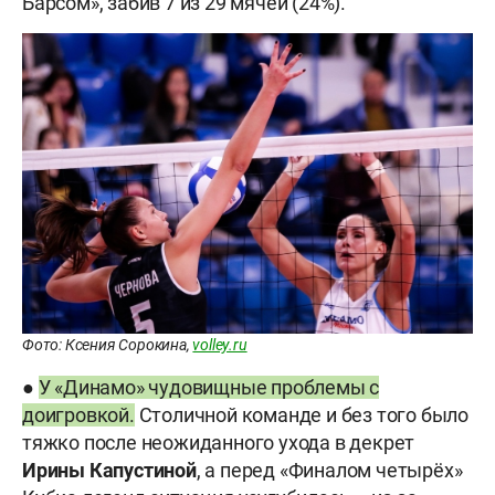
Барсом», забив 7 из 29 мячей (24%).
Фото: Ксения Сорокина,
volley.ru
●
У «Динамо» чудовищные проблемы с
доигровкой.
Столичной команде и без того было
тяжко после неожиданного ухода в декрет
Ирины Капустиной
, а перед «Финалом четырёх»