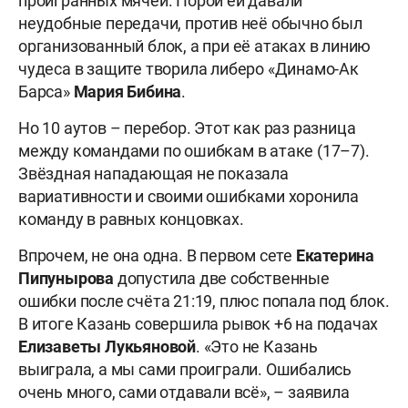
проигранных мячей. Порой ей давали
неудобные передачи, против неё обычно был
организованный блок, а при её атаках в линию
чудеса в защите творила либеро «Динамо-Ак
Барса»
Мария Бибина
.
Но 10 аутов – перебор. Этот как раз разница
между командами по ошибкам в атаке (17–7).
Звёздная нападающая не показала
вариативности и своими ошибками хоронила
команду в равных концовках.
Впрочем, не она одна. В первом сете
Екатерина
Пипунырова
допустила две собственные
ошибки после счёта 21:19, плюс попала под блок.
В итоге Казань совершила рывок +6 на подачах
Елизаветы Лукьяновой
. «Это не Казань
выиграла, а мы сами проиграли. Ошибались
очень много, сами отдавали всё», – заявила