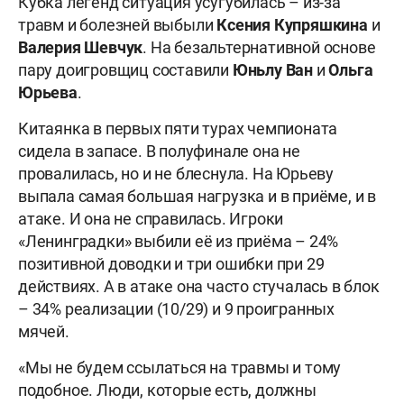
Кубка легенд ситуация усугубилась – из-за
травм и болезней выбыли
Ксения Купряшкина
и
Валерия
Шевчук
. На безальтернативной основе
пару доигровщиц составили
Юньлу Ван
и
Ольга
Юрьева
.
Китаянка в первых пяти турах чемпионата
сидела в запасе. В полуфинале она не
провалилась, но и не блеснула. На Юрьеву
выпала самая большая нагрузка и в приёме, и в
атаке. И она не справилась. Игроки
«Ленинградки» выбили её из приёма – 24%
позитивной доводки и три ошибки при 29
действиях. А в атаке она часто стучалась в блок
– 34% реализации (10/29) и 9 проигранных
мячей.
«Мы не будем ссылаться на травмы и тому
подобное. Люди, которые есть, должны