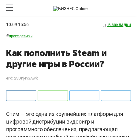
10.09 15:56
в закладки
#
пресс-релизы
Как пополнить Steam и
другие игры в России?
erid: 2SDnjevSAwk
Стим — это одна из крупнейших платформ для
цифровой дистрибуции видеоигр и
программного обеспечения, предлагающая
пользователям удобный интерфейс для покупки,