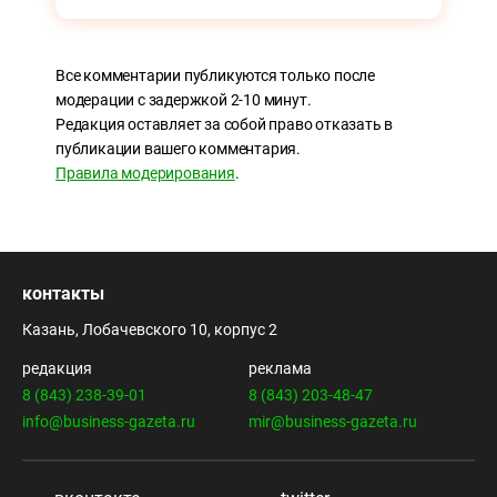
Все комментарии публикуются только после
модерации с задержкой 2-10 минут.
Редакция оставляет за собой право отказать в
публикации вашего комментария.
Правила модерирования
.
контакты
Казань, Лобачевского 10, корпус 2
редакция
реклама
8 (843) 238-39-01
8 (843) 203-48-47
info@business-gazeta.ru
mir@business-gazeta.ru