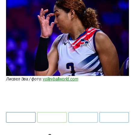
Лисвел Эва / фото:
volleyballworld.com