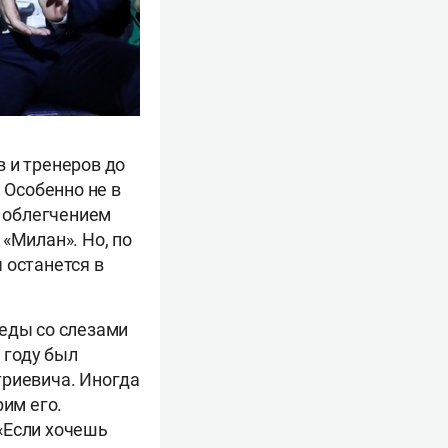
 и тренеров до
 Особенно не в
о облегчением
«Милан». Но, по
 останется в
беды со слезами
 году был
триевича. Иногда
рим его.
 «Если хочешь