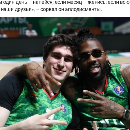
 один день – напейся; если месяц – женись; если вс
– наши друзья», – сорвал он аплодисменты.