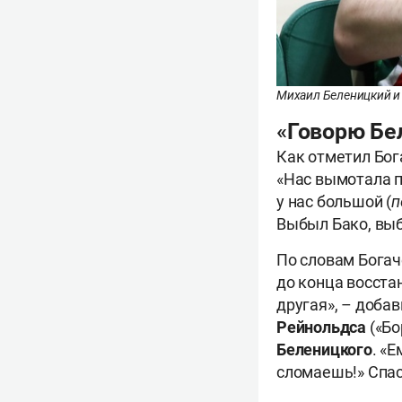
Михаил Беленицкий и
«Говорю Бе
Как отметил Бог
«Нас вымотала п
у нас большой (
п
Выбыл Бако, выб
По словам Богач
до конца восста
другая», – доба
Рейнольдса
(«Бо
Беленицкого
. «
сломаешь!» Спас