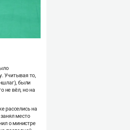
было
. Учитывая то,
ншлаг), были
 не вёл, но на
же расселись на
н занял место
нил о министре