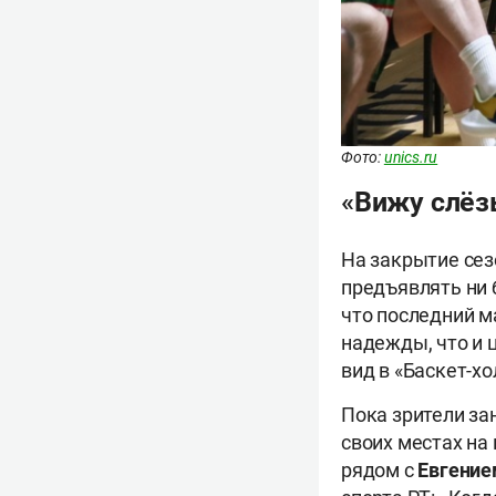
Фото:
unics.ru
«Вижу слёзы
На закрытие се
предъявлять ни 
что последний м
надежды, что и 
вид в «Баскет-х
Пока зрители за
своих местах на
рядом с
Евгени