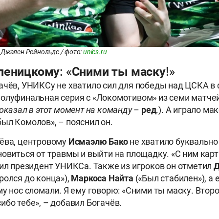
 Джален Рейнольдс / фото:
unics.ru
леницкому: «Сними ты маску!»
ачëв, УНИКСу не хватило сил для победы над ЦСКА в 
олуфинальная серия с «Локомотивом» из семи матчей.
оказал в этот момент на команду
–
ред
.). А играло м
ыл Комолов», – пояснил он.
ёва, центровому
Исмаэлю
Бако
не хватило буквально
новиться от травмы и выйти на площадку. «С ним кар
вил президент УНИКСа. Также из игроков он отметил
Д
ролся до конца»),
Маркоса
Найта
(«Был стабилен»), а
Ему нос сломали. Я ему говорю: «Сними ты маску. Второ
ибо тебе», – добавил Богачёв.