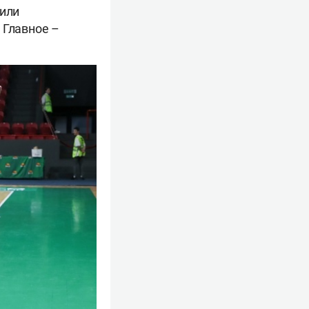
рили
 Главное –