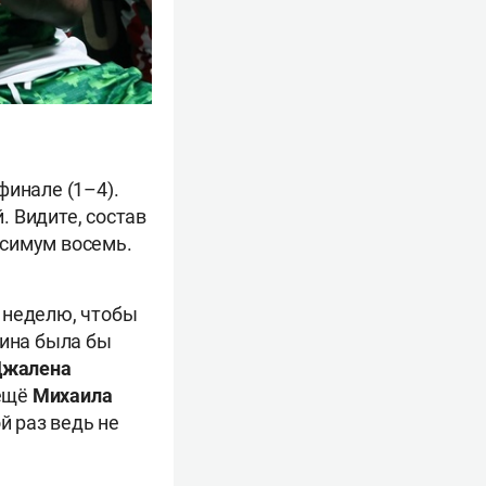
финале (1–4).
 Видите, состав
аксимум восемь.
 неделю, чтобы
тина была бы
жалена
 ещё
Михаила
й раз ведь не