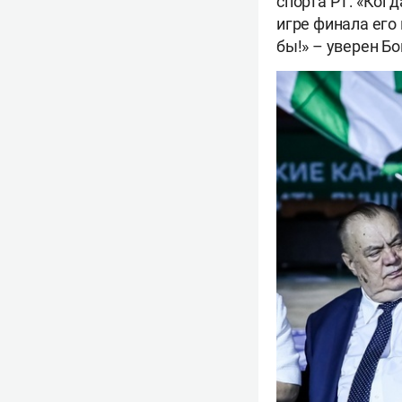
спорта РТ: «Ког
игре финала его
бы!» – уверен Бо