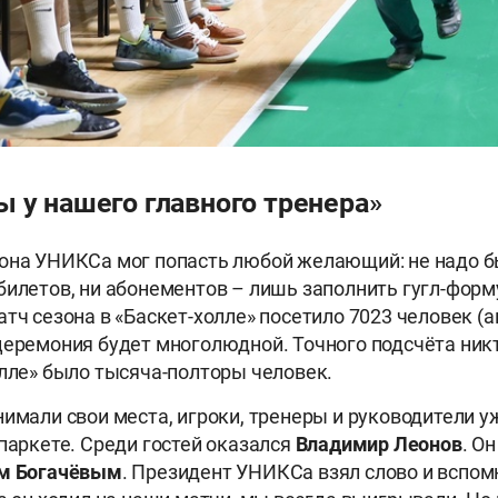
 у нашего главного тренера»
зона УНИКСа мог попасть любой желающий: не надо 
билетов, ни абонементов – лишь заполнить гугл-форму
атч сезона в «Баскет-холле» посетило 7023 человек (а
церемония будет многолюдной. Точного подсчёта никто
олле» было тысяча-полторы человек.
нимали свои места, игроки, тренеры и руководители у
 паркете. Среди гостей оказался
Владимир
Леонов
. О
ем
Богачёвым
. Президент УНИКСа взял слово и вспом