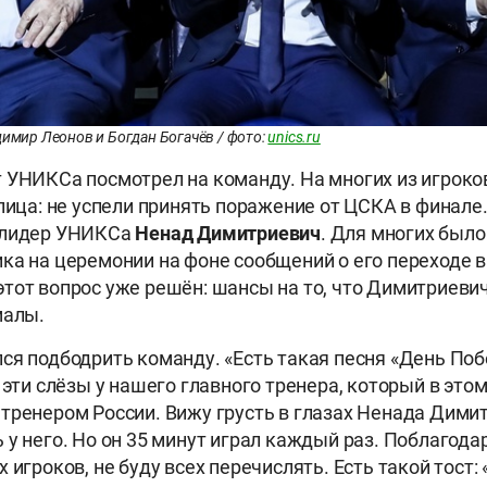
димир Леонов и Богдан Богачёв / фото:
unics.ru
 УНИКСа посмотрел на команду. На многих из игроков
 лица: не успели принять поражение от ЦСКА в финале.
 лидер УНИКСа
Ненад
Димитриевич
. Для многих был
ка на церемонии на фоне сообщений о его переходе в 
тот вопрос уже решён: шансы на то, что Димитриевич
малы.
ся подбодрить команду. «Есть такая песня «День По
 эти слёзы у нашего главного тренера, который в этом
тренером России. Вижу грусть в глазах Ненада Дими
 у него. Но он 35 минут играл каждый раз. Поблагода
 игроков, не буду всех перечислять. Есть такой тост: