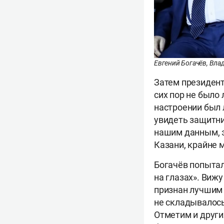
Евгений Богачёв, Вла
Затем президент
сих пор не было
настроении был
увидеть защитни
нашим данным, э
Казани, крайне 
Богачёв попытал
на глазах». Вижу
признан лучшим 
не складывалось
Отметим и других