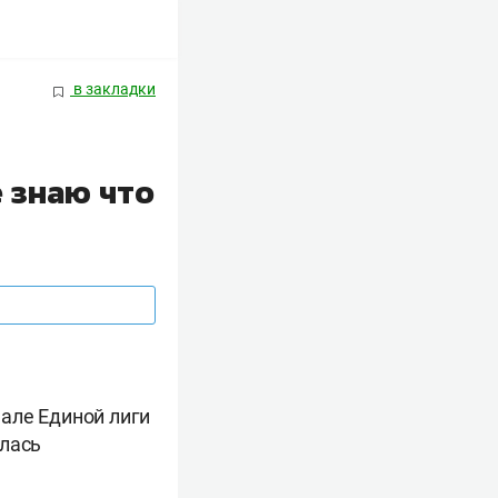
в закладки
 знаю что
але Единой лиги
алась