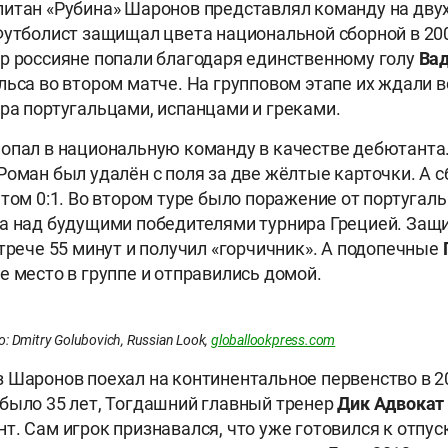
итан «Рубина» Шаронов представлял команду на двух
Футболист защищал цвета национальной сборной в 200
р россияне попали благодаря единственному голу
Вад
льса во втором матче. На групповом этапе их ждали в
ра португальцами, испанцами и греками.
опал в национальную команду в качестве дебютанта.
Роман был удалён с поля за две жёлтые карточки. А 
том 0:1. Во втором туре было поражение от португальце
а над будущими победителями турнира Грецией. Защ
стрече 55 минут и получил «горчичник». А подопечные
е место в группе и отправились домой.
 Dmitry Golubovich, Russian Look,
globallookpress.com
 Шаронов поехал на континентальное первенство в 20
было 35 лет, Тогдашний главный тренер
Дик Адвокат
т. Сам игрок признавался, что уже готовился к отпус