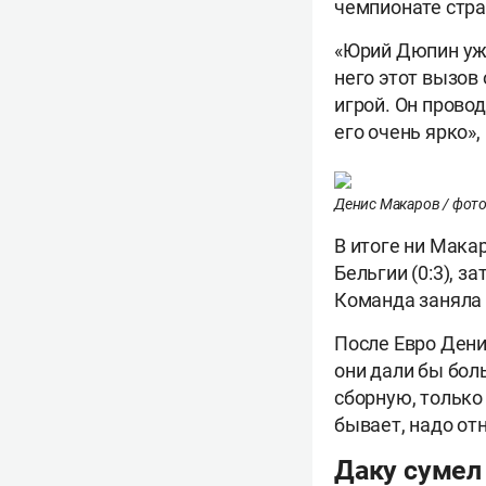
чемпионате стр
«Юрий Дюпин уже
него этот вызов
игрой. Он провод
его очень ярко»,
Денис Макаров / фото
В итоге ни Макар
Бельгии (0:3), з
Команда заняла 
После Евро Дени
они дали бы бол
сборную, только 
бывает, надо от
Даку сумел