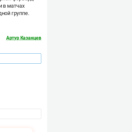
и в матчах
дной группе.
Артур Казанцев