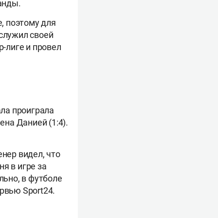
анды.
, поэтому для
аслужил своей
р-лиге и провел
ала проиграла
ена Данией (1:4).
енер видел, что
я в игре за
льно, в футболе
рвью Sport24.