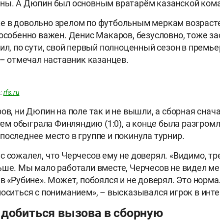
аны. А Дюпин был основным вратарём казанской ком
 в довольно зрелом по футбольным меркам возрасте
 особенно важен. Денис Макаров, безусловно, тоже з
ил, по сути, свой первый полноценный сезон в премье
 – отмечал наставник казанцев.
:
rfs.ru
ов, ни Дюпин на поле так и не вышли, а сборная снач
атем обыграла Финляндию (1:0), а конце была разгромл
последнее место в группе и покинула турнир.
с сожалел, что Черчесов ему не доверял. «Видимо, тр
ьше. Мы мало работали вместе, Черчесов не видел мен
в «Рубине». Может, побоялся и не доверял. Это норма
носиться с пониманием», – высказывался игрок в инте
 добиться вызова в сборную