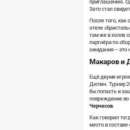
приглашению. Од
Зато стал свид
После того, как 
отеле «Бристоль
там же в холле 
партнёра по сбор
ожидания – это 
Макаров и Д
Ещё двумя игрок
Дюпин. Турнир 2
бы попасть и з
повреждение во 
Черчесов
.
Как говорил тог
место в составе