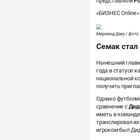
представляли
Р
«БИЗНЕС Online»
Мирлинд Даку / фото: 
Семак стал
Нынешний главны
года в статусе к
национальной 
получить пригла
Однако футболис
сравнение с
Дид
иметь в команде
транслировал их
игроком был Дид