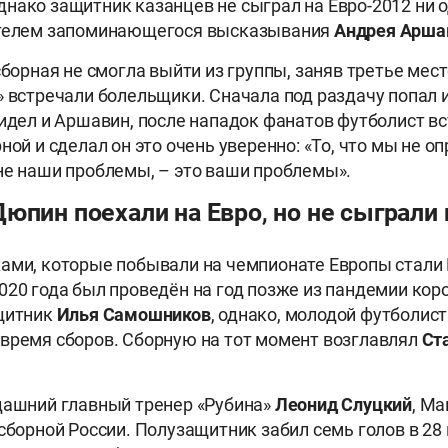
нако защитник казанцев не сыграл на Евро-2012 ни 
етелем запоминающегося высказывания
Андрея Арша
сборная не смогла выйти из группы, заняв третье мест
» встречали болельщики. Сначала под раздачу попал 
сидел и Аршавин, после нападок фанатов футболист вс
ной и сделал он это очень уверенно: «То, что мы не 
не наши проблемы, – это ваши проблемы».
юпин поехали на Евро, но не сыграли
ами, которые побывали на чемпионате Европы стали
020 года был проведён на год позже из пандемии кор
ащитник
Илья Самошников
, однако, молодой футболис
время сборов. Сборную на тот момент возглавлял
Ст
дашний главный тренер «Рубина»
Леонид Слуцкий
, М
 сборной России. Полузащитник забил семь голов в 28