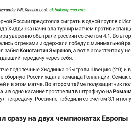
lexander Wilf, Russian Look,
globallookpress.com
орной России предстояла сыграть в одной группе с И
нда Хиддинка начинала турнир матчем против испанц
ира уверенно обыграли россиян со счётом 4:1. Во вто
ались с греками и одержали победу с минимальной раз
ол забил
Константин Зырянов
, а вот в ассистентах у н
тдавший передачу через себя.
че подопечные Хиддинка обыграли Швецию (2:0) и в
е сборную России ждала команда Голландии. Семак 
ей и в этом матче. Во втором тайме полузащитник по
на
и в одно касание прострелил в штрафную на
Романа
ул пекредачу. Россияне победили со счётом 3:1 и по
л сразу на двух чемпионатах Европы