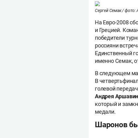
Сергей Семак / фото: A
На Евро-2008 сб
и Грецией. Кома
победители турн
россияни встреч
Единственный г
именно Семак, о
В следующем мат
В четвертьфинал
голевой передач
Андрея Аршави
который и замкн
медали.
Шаронов бы