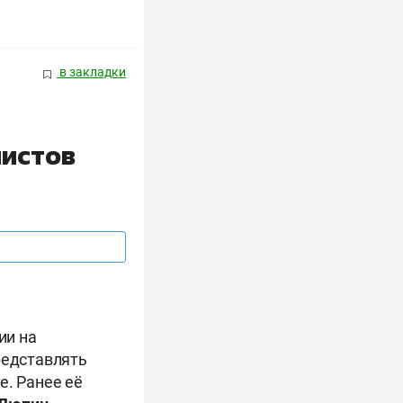
в закладки
листов
ии на
редставлять
е. Ранее её