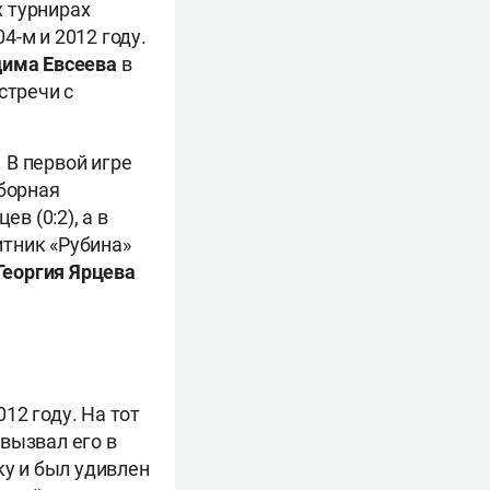
 турнирах
4-м и 2012 году.
има Евсеева
в
стречи с
 В первой игре
сборная
в (0:2), а в
итник «Рубина»
Георгия Ярцева
12 году. На тот
вызвал его в
ку и был удивлен