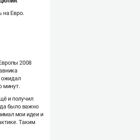
Дюпин
.
 на Евро.
Европы 2008
тавника
е ожидал
о минут.
щё и получил
гда было важно
нимал мои идеи и
актике. Таким