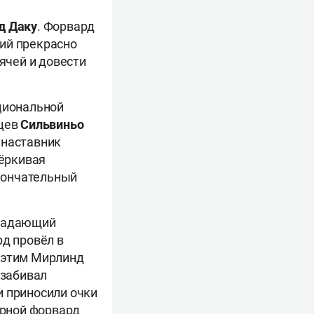
д Даку
. Форвард
ий прекрасно
ячей и довести
ациональной
нцев
Сильвиньо
 наставник
чёркивая
окончательный
ападающий
рд провёл в
с этим Мирлинд
 забивал
и приносили очки
орной форвард