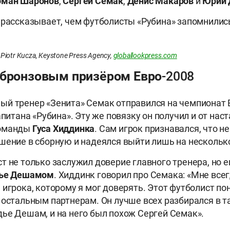
оман Шаронов
,
Сергей Семак
,
Денис Макаров
и
Юрий 
 рассказывает, чем футболисты «Рубина» запомнились
Piotr Kucza, Keystone Press Agency,
globallookpress.com
 бронзовым призёром Евро-2008
й тренер «Зенита» Семак отправился на чемпионат 
апитана «Рубина». Эту же повязку он получил и от нас
команды
Гуса Хиддинка
. Сам игрок признавался, что н
шение в сборную и надеялся выйти лишь на нескольк
т не только заслужил доверие главного тренера, но е
ье Дешамом
. Хиддинк говорил про Семака: «Мне все
 игрока, которому я мог доверять. Этот футболист по
 остальным партнерам. Он лучше всех разбирался в т
ье Дешам, и на него был похож Сергей Семак».