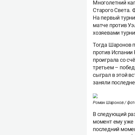
Многолетний кап
Старого Света. 
На первый турни
матче против Уэ
хозяевами турни
Тогда Шаронов п
против Испании 
проиграла со счё
третьем – побед
сыграл в этой в
заняли последне
Роман Шаронов / фото:
В следующий раз
момент ему уже 
последний момен