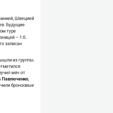
спанией, Швецией
ев. Будущие
ром туре
ницей – 1:0.
его записан
ышли из группы.
отметился
лучил мяч от
 Павлюченко
,
лучили бронзовые