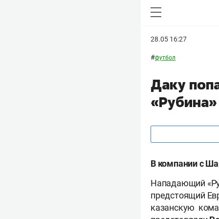
28.05 16:27
#
футбол
Даку попа
«Рубина»
В компании с Ш
Нападающий «Р
предстоящий Евр
казанскую коман