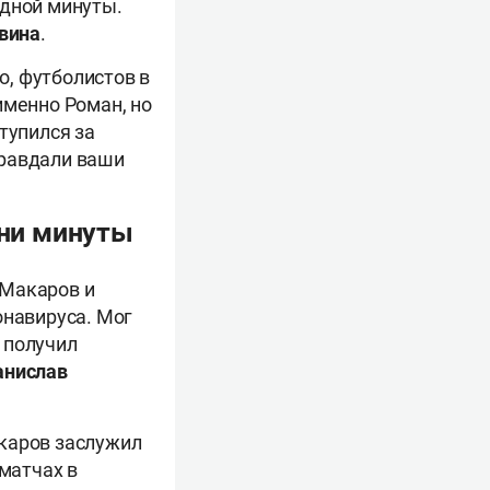
одной минуты.
вина
.
о, футболистов в
именно Роман, но
тупился за
оправдали ваши
 ни минуты
 Макаров и
онавируса. Мог
т получил
анислав
акаров заслужил
 матчах в