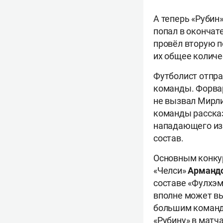
А теперь «Рубин
попал в окончат
провёл вторую п
их общее количе
Футболист отпра
команды. Форвар
не вызвал Мирли
команды рассказ
нападающего из 
состав.
Основным конкур
«Челси»
Армандо
составе «Фулхэма
вполне может вы
большим команда
«Рубину» в матч