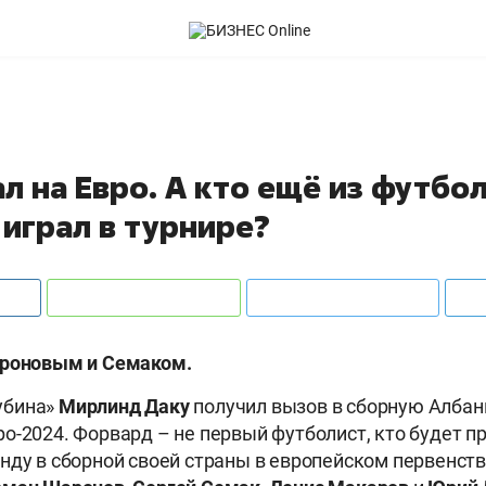
л на Евро. А кто ещё из футбо
 играл в турнире?
ароновым и Семаком.
убина»
Мирлинд Даку
получил вызов в сборную Албан
о-2024. Форвард – не первый футболист, кто будет п
ду в сборной своей страны в европейском первенств