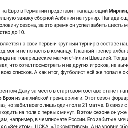
» на Евро в Германии представит нападающий
Мирлин
ельную заявку сборной Албании на турнир. Нападающ
оловину сезона, за это время он успел забить шесть м
ство до 10.
вляется на свой первый крупный турнир в составе н
д мог и не попасть в команду. Главный тренер алба
нда на товарищеские матчи с Чили и Швецией. Тогда
ал, что хотел посмотреть и на других игроков, не вы
всех списков. А как итог, футболист всё же попал в 
ентом Даку за место в стартовом составе станет н
 Броя
из английской премьер-лиги. Этот сезон форва
», но забил всего лишь один гол в 21 матче. В связи 
ходить на поле с первых минут. В этом сезоне он уже
м, например, в чемпионате России. Его забитые мяч
ах с «Зенитом», ЦСКА, «Локомотивом». А на уровне сб