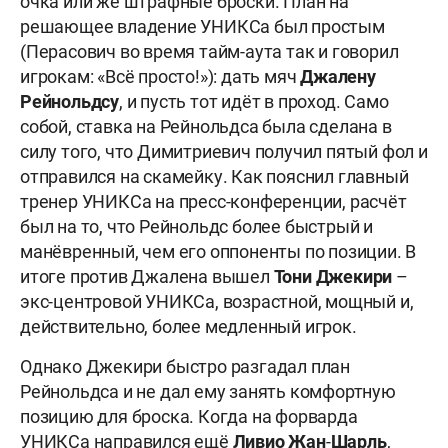
очка или же штрафные броски. План на
решающее владение УНИКСа был простым
(Перасович во время тайм-аута так и говорил
игрокам: «Всё просто!»): дать мяч
Джалену
Рейнольдсу
, и пусть тот идёт в проход. Само
собой, ставка на Рейнольдса была сделана в
силу того, что Димитриевич получил пятый фол и
отправился на скамейку. Как пояснил главный
тренер УНИКСа на пресс-конференции, расчёт
был на то, что Рейнольдс более быстрый и
манёвренный, чем его оппоненты по позиции. В
итоге против Джалена вышел
Тони Джекири
–
экс-центровой УНИКСа, возрастной, мощный и,
действительно, более медленный игрок.
Однако Джекири быстро разгадал план
Рейнольдса и не дал ему занять комфортную
позицию для броска. Когда на форварда
УНИКСа направился ещё
Ливио Жан
-
Шарль
,