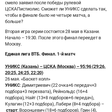
смело заявил после победы рулевой
ЦСКАПистиолис. Сможет ли УНИКС сделать так,
чтобы в финале было не четыре матча, а
больше?
Вторая игра серии состоится 28 мая в Казани.
Начало – 19:30. После этого финал переедет в
Москву.
Единая лига ВТБ. Финал. 1-й матч
УНИКС (Казань) – ЦСКА (Москва) – 95:96 (29:26,
20:25, 24:25, 22:20)
26 мая. «Баскет-холл»
УНИКС
: Димитриевич (22 очка+6 передач+3
подбора+3 перехвата), Рейнольдс (16+4
подбора), Найт (13+8 подборов+6 передач),
Кулагин (12+3 подбора), Лабери (8+4 подбора) –
старт
; Воронцевич (18+6 подборов), Грин (4),