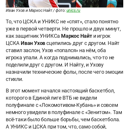
Иван Ухов и Маркос Найт / фото:
unics.ru
То, что ЦСКА и УНИКС не «спят», стало понятно
уже в первой четверти. Не прошло и двух минут,
как защитник УНИКСа
Маркос Найт
и игрок
ЦСКА
Иван Ухов
сцепились друг с другом. Найт
ставил заслон, Ухов «попался» на нём, оба
игрока упали. А когда поднимались, что-то не
поделили друг с другом. И Найту, и Ухову
назначили технические фолы, после чего эмоции
стихли.
В этот момент начался настоящий баскетбол,
которого в Единой лиге ВТБ не видели
полуфинале с «Локомотивом-Кубань» и совсем
немного увидели в полуфинале с «Зенитом». Там
всё-таки было больше борьбы, чем баскетбола.
А УНИКС и ЦСКА при том, что, само собой,