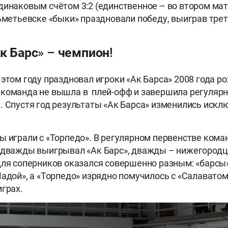
динаковым счётом 3:2 (единственное – во втором ма
льметьевске «быки» праздновали победу, выиграв трет
Ак Барс» – чемпион!
 этом году праздновал игроки «Ак Барса» 2008 года р
 команда не вышла в плей-офф и завершила регуляр
. Спустя год результаты «Ак Барса» изменились искл
.
ы играли с «Торпедо». В регулярном первенстве ком
 дважды выигрывал «Ак Барс», дважды – нижегородц
для соперников оказался совершенно разным: «барсы»
Ладой», а «Торпедо» изрядно помучилось с «Салавато
играх.