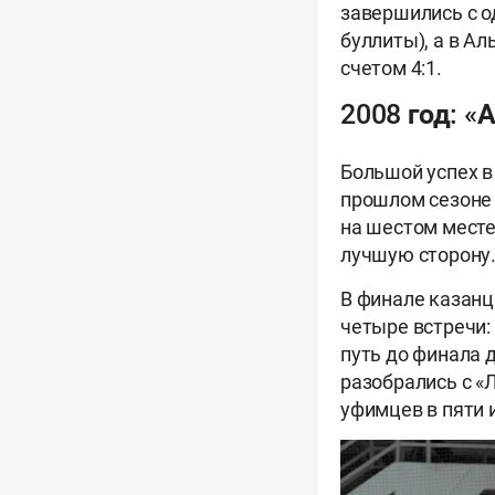
завершились с о
буллиты), а в А
счетом 4:1.
2008 год: «
Большой успех в
прошлом сезоне
на шестом месте
лучшую сторону
В финале казанц
четыре встречи:
путь до финала 
разобрались с «
уфимцев в пяти 