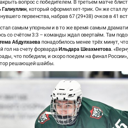
закрыть вопрос с победителем. В третьем матче блис
 Галиуллин
, который оформил хет-трик. Он же стал 
увшего первенства, набрав 67 (29+38) очков в 41 вс
 стал самым упорным и в то же время самым драмат
сь со счётом 3:3 – команды ждал овертайм. Там по
тема Абдулхаева
понадобилось менее трёх минут, ч
й гол на счету форварда
Ильдара Шеахметова
. «Вер
рады, что победили, и скоро поедем на финал России»,
втор решающей шайбы.