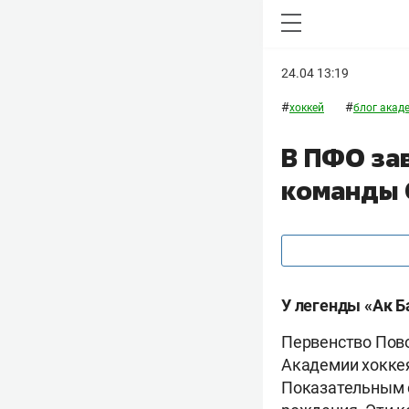
24.04 13:19
#
#
хоккей
блог акад
В ПФО за
команды 
У легенды «Ак Б
Первенство Пов
Академии хоккея
Показательным с