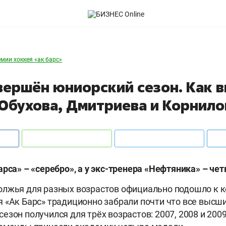
емии хоккея «ак барс»
вершён юниорский сезон. Как 
Обухова, Дмитриева и Корнило
арса» – «серебро», а у экс-тренера «Нефтяника» – чет
олжья для разных возрастов официально подошло к 
 «Ак Барс» традиционно забрали почти что все высш
езон получился для трёх возрастов: 2007, 2008 и 2009