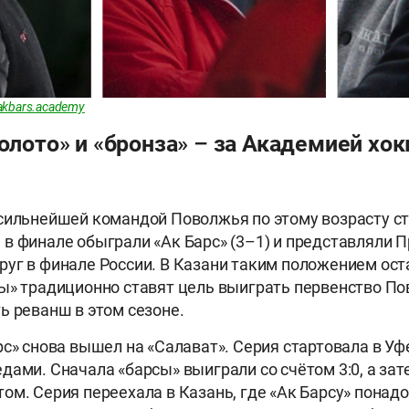
akbars.academy
золото» и «бронза» – за Академией хок
сильнейшей командой Поволжья по этому возрасту ст
в финале обыграли «Ак Барс» (3–1) и представляли 
уг в финале России. В Казани таким положением ост
ы» традиционно ставят цель выиграть первенство По
ь реванш в этом сезоне.
рс» снова вышел на «Салават». Серия стартовала в Уф
дами. Сначала «барсы» выиграли со счётом 3:0, а зат
ом. Серия переехала в Казань, где «Ак Барсу» понад