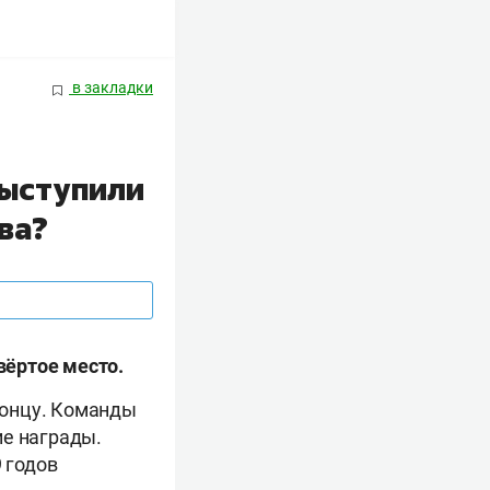
в закладки
выступили
ва?
вёртое место.
концу. Команды
ие награды.
 годов