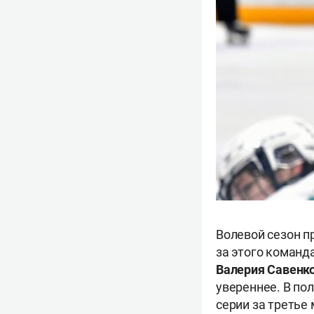
Волевой сезон п
за этого команд
Валерия Савенк
увереннее. В по
серии за третье