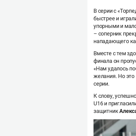
В серии с «Торп
быстрее и играл
упорными и мало
– соперник прек
нападающего к
Вместе с тем зд
финала он пропу
«Нам удалось по
желания. Но это
серии.
К слову, успешн
U16 и пригласи
защитник
Алекс