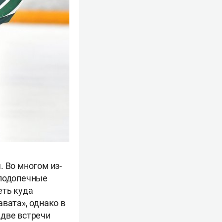
. Во многом из-
 подопечные
еть куда
вата», однако в
 две встречи