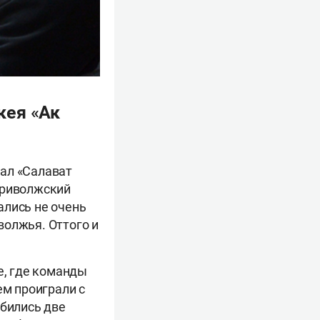
кея «Ак
ал «Салават
Приволжский
ались не очень
волжья. Оттого и
е, где команды
ем проиграли с
обились две