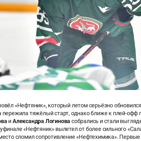
ровёл «Нефтяник», который летом серьёзно обновился
а пережила тяжёлый старт, однако ближе к плей-офф
ова
и
Александра Логинова
собрались и стали выгляд
луфинале «Нефтяник» вылетел от более сильного «Сала
 место сломил сопротивление «Нефтехимика». Первые