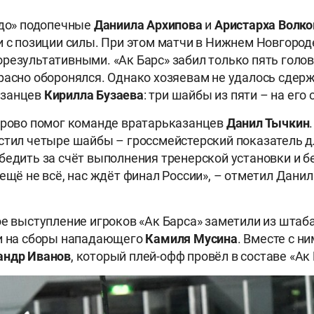
едо» подопечные
Даниила Архипова
и
Аристарха Волк
и с позиции силы. При этом матчи в Нижнем Новгород
результативными. «Ак Барс» забил только пять голов
расно оборонялся. Однако хозяевам не удалось сдер
азанцев
Кирилла Бузаева
: три шайбы из пяти – на его 
орово помог команде вратарьказанцев
Данил Тычкин
стил четыре шайбы – гроссмейстерский показатель д
бедить за счёт выполнения тренерской установки и 
 ещё не всё, нас ждёт финал России», – отметил Дани
ое выступление игроков «Ак Барса» заметили из штаб
ли на сборы нападающего
Камиля Мусина
. Вместе с н
андр Иванов
, который плей-офф провёл в составе «Ак