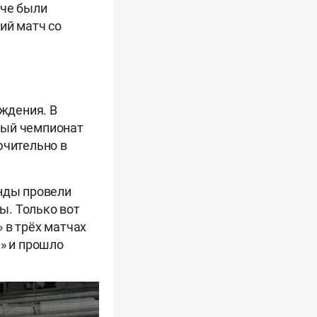
тче были
ий матч со
ождения. В
ный чемпионат
ючительно в
анды провели
ы. Только вот
 в трёх матчах
м» и прошло