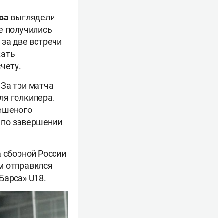
ова
выглядели
е получились
 за две встречи
жать
счету.
. За три матча
ля голкипера.
бешеного
л по завершении
а сборной России
им отправился
 Барса» U18.