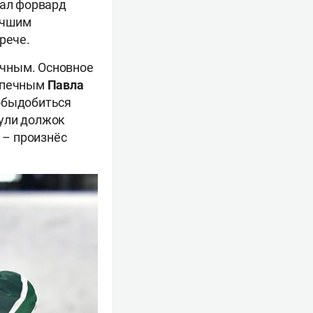
тал форвард
лучшим
трече.
ичным. Основное
допечным
Павла
тобыдобиться
нули должок
 – произнёс