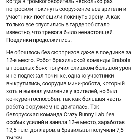
когда в громкоговоритель несколько раз
попросили покинуть сооружение все зрители и
участники поспешили покинуть арену. А как
только все спустились в гардероб стало
известно, что тревога было ненастоящей.
Поединки продолжились.
Не обошлось без сюрпризов даже в поединке за
12-е место. Робот бразильской команды Brabots
в прошлых боях получил слишком большой урон
и не подлежал починке, однако участники
выкрутились, соорудив мини-робота, который
хоть и вызвал умиление у зрителей, но был
конкурентоспособен, так как большая часть
робота с оружием не двигалась. Так
белорусская команда Crazy Bunny Lab без
особых усилий и заняла 12-е место, заработав
12,5 тыс. долларов, а бразильцы получили 7,5
тысяч.