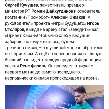
Сергей Кучушев,
заместитель премьер-
министра РТ
Роман Шайхутдинов
и основатель
компании «Промобот»
Алексей Южаков
. А
руководитель проекта «Игры будущего»
Игорь
Столяров,
выйдя на арену стал «заводить» зал:
«Привет Казань! Я обычно хлеб у ведущих
забираю, потому что плохо, будем
тренироваться», – в шутливой манере обратился
он к зрителям. А ещё на соревнования заглянул
бывший президент международной федерации
хоккея
Рене
Фазель
. Он просидел в цирке с
первого матча до самого последнего,
периодически снимая происходящее на арене.