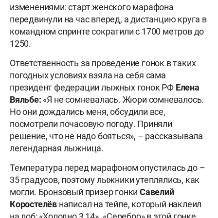
изменениями: старт женского марафона
передвинули на час вперед, а дистанцию круга в
командном спринте сократили с 1700 метров до
1250.
Ответственность за проведение гонок в таких
погодных условиях взяла на себя сама
президент федерации лыжных гонок РФ
Елена
Вяльбе:
«Я не сомневалась. Жюри сомневалось.
Но они дождались меня, обсудили все,
посмотрели почасовую погоду. Приняли
решение, что не надо бояться», – рассказывала
легендарная лыжница.
Температура перед марафоном опустилась до –
35 градусов, поэтому лыжники утеплялись, как
могли. Бронзовый призер гонки
Савелий
Коростелёв
написал на тейпе, который наклеил
на лоб: «Холодно 3,14». «Серебро» в этой гонке