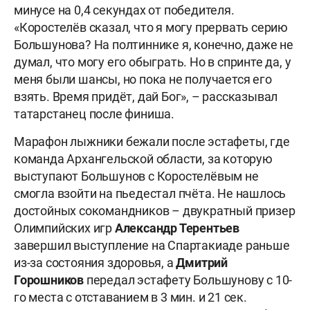
минусе на 0,4 секундах от победителя.
«Коростелёв сказал, что я могу прервать серию
Большунова? На полтиннике я, конечно, даже не
думал, что могу его обыграть. Но в спринте да, у
меня были шансы, но пока не получается его
взять. Время придёт, дай Бог», – рассказывал
татарстанец после финиша.
Марафон лыжники бежали после эстафеты, где
команда Архангельской области, за которую
выступают Большунов с Коростелёвым не
смогла взойти на пьедестал пчёта. Не нашлось
достойных сокомандников – двукратный призер
Олимпийских игр
Александр Терентьев
завершил выступление на Спартакиаде раньше
из-за состояния здоровья, а
Дмитрий
Горошников
передал эстафету Большунову с 10-
го места с отставанием в 3 мин. и 21 сек.