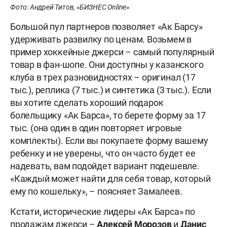
Фото: Андрей Титов, «БИЗНЕС Online»
Большой пул партнеров позволяет «Ак Барсу»
удерживать развилку по ценам. Возьмем в
пример хоккейные джерси – самый популярный
товар в фан-шопе. Они доступны у казанского
клуба в трех разновидностях – оригинал (17
тыс.), реплика (7 тыс.) и синтетика (3 тыс.). Если
вы хотите сделать хороший подарок
болельщику «Ак Барса», то берете форму за 17
тыс. (она один в один повторяет игровые
комплекты). Если вы покупаете форму вашему
ребенку и не уверены, что он часто будет ее
надевать, вам подойдет вариант подешевле.
«Каждый может найти для себя товар, который
ему по кошельку», – поясняет Замалеев.
Кстати, исторические лидеры «Ак Барса» по
продажам джерси –
Алексей Морозов
и
Данис