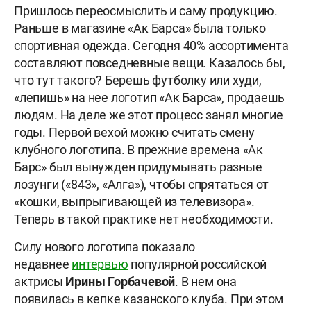
Пришлось переосмыслить и саму продукцию.
Раньше в магазине «Ак Барса» была только
спортивная одежда. Сегодня 40% ассортимента
составляют повседневные вещи. Казалось бы,
что тут такого? Берешь футболку или худи,
«лепишь» на нее логотип «Ак Барса», продаешь
людям. На деле же этот процесс занял многие
годы. Первой вехой можно считать смену
клубного логотипа. В прежние времена «Ак
Барс» был вынужден придумывать разные
лозунги («843», «Алга»), чтобы спрятаться от
«кошки, выпрыгивающей из телевизора».
Теперь в такой практике нет необходимости.
Силу нового логотипа показало
недавнее
интервью
популярной российской
актрисы
Ирины Горбачевой
. В нем она
появилась в кепке казанского клуба. При этом