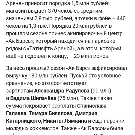
Арене» приносит порядка 1,5 млн рублей:
магазин выдает 370 чеков со средним
значением 2,8 тыс. рублей, а точки в фойе – 440
чеков на 1,3 тыс. Порядка 20 млн рублей в
прошлом сезоне принес экипировочный центр
«Ак Барса», который находится на парковке
рядом с «Татнефть Ареной», а в этом, который
ещё не подошел к концу, – 23 миллионов.
За весь прошлый сезон «Ак Барс» зафиксировал
выручку 180 млн рублей. Пускай это условное
сравнение, но это соответствует
зарплатам
Александра Радулова
(90 млн)
и
Вадима Шипачёва
(75 млн). Также такая
сумма покрывает зарплаты
Станислава
Галиева
,
Тимура Билялова
,
Дмитрия
Кагарлицкого
,
Никиты Лямкина
и ещё парочки
молодых хоккеистов. Также «Ак Барсом» была