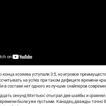
о конца хозяева уступали 3:5, но игровое преимущест
ссчитывать на успех при таком дефиците времени кр
ебя в составе нет одного из лучших снайперов совреме
идцать секунд Мэттьюс отыграл две шайбы и сравнял 
времени были уже пустыми. Канадец дважды точно б