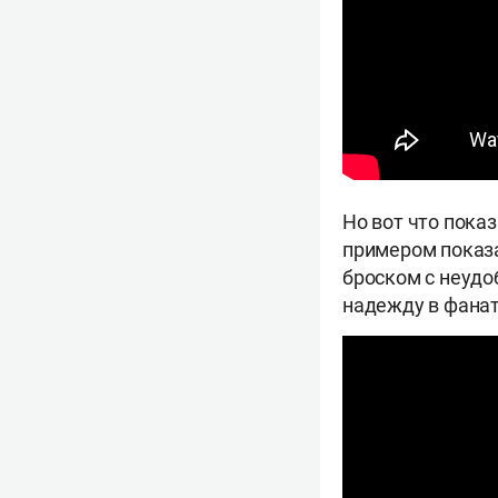
Но вот что пока
примером показа
броском с неудо
надежду в фанат