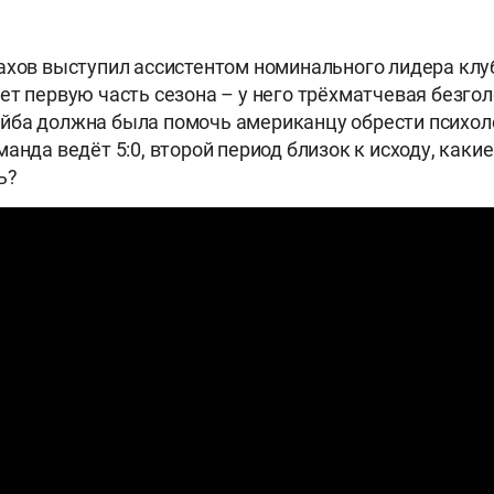
ахов выступил ассистентом номинального лидера клу
ет первую часть сезона – у него трёхматчевая безгол
йба должна была помочь американцу обрести психо
манда ведёт 5:0, второй период близок к исходу, как
ь?