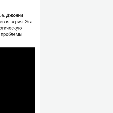
ба.
Джонни
евая серия. Эта
логическую
ие проблемы