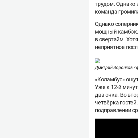
трудом. Однако 
команда громила
Однако соперник
мощный камбэк.
в овертайм. Хот
неприятное посл
Дмитрий Воронков / 
«Коламбус» ощут
Уже к 12-й мину
два очка. Во вт
четвёрка гостей
подправлении с