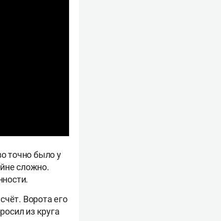
во точно было у
айне сложно.
нности.
счёт. Ворота его
росил из круга