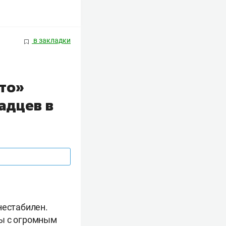
в закладки
то»
надцев в
нестабилен.
ды с огромным