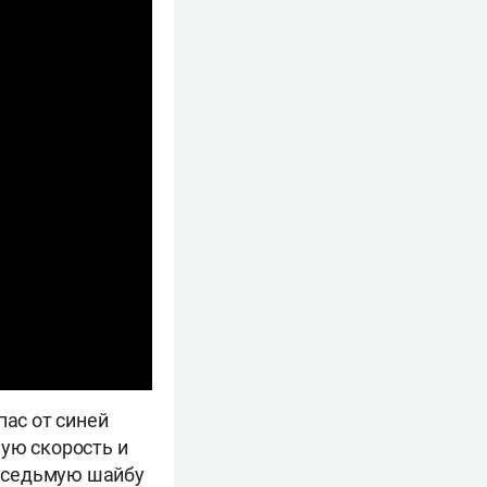
пас от синей
ую скорость и
л седьмую шайбу