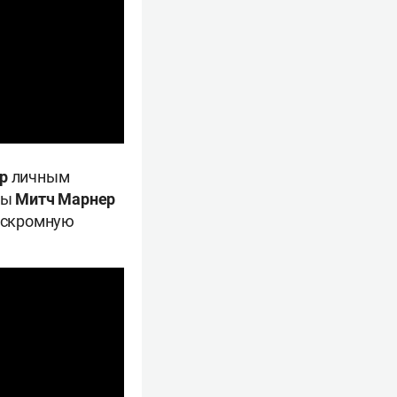
ер
личным
ты
Митч Марнер
л скромную