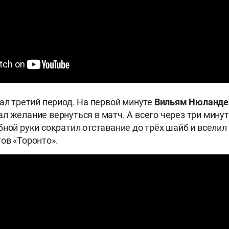
зал третий период. На первой минуте
Вильям Нюланд
л желание вернуться в матч. А всего через три мину
бной руки сократил отставание до трёх шайб и всели
ов «Торонто».