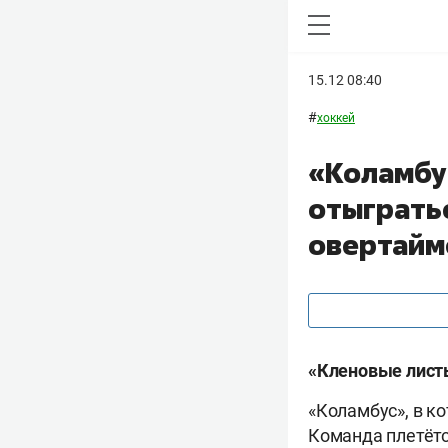
15.12 08:40
#
хоккей
«Коламбу
отыгратьс
овертайм
«Кленовые лист
«Коламбус», в к
Команда плетётс