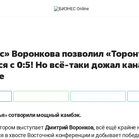
с» Воронкова позволил «Торон
я с 0:5! Но всё-таки дожал ка
е
ья» сотворили мощный камбэк.
отором выступает
Дмитрий Воронков,
всё ещё крайне 
я в хвосте Восточной конференции и добывает побе