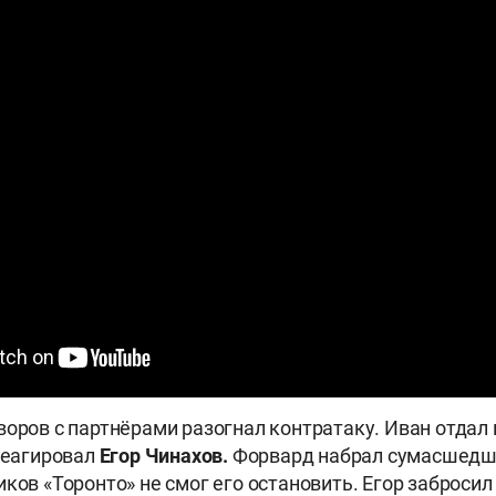
воров с партнёрами разогнал контратаку. Иван отдал 
среагировал
Егор Чинахов.
Форвард набрал сумасшедш
иков «Торонто» не смог его остановить. Егор заброси