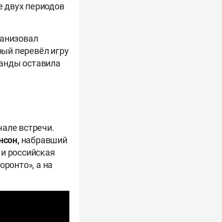
е двух периодов
ганизовал
рый перевёл игру
манды оставила
чале встречи.
нсон,
набравший
 и российская
оронто», а на