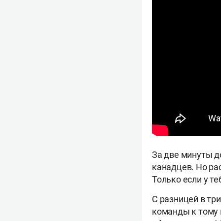
За две минуты д
канадцев. Но ра
Только если у т
С разницей в тр
команды к тому 