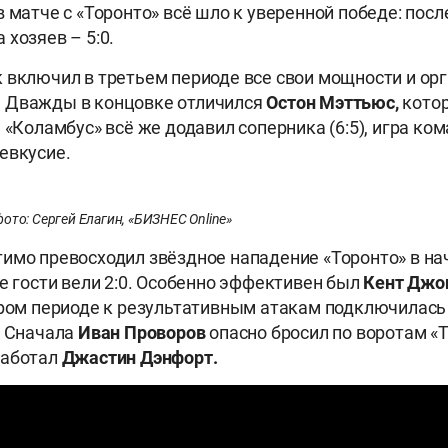
в матче с «Торонто» всё шло к уверенной победе: посл
 хозяев – 5:0.
 включил в третьем периоде все свои мощности и ор
 Дважды в концовке отличился
Остон Мэттьюс,
кото
я «Коламбус» всё же додавил соперника (6:5), игра ко
евкусие.
фото: Сергей Елагин, «БИЗНЕС Online»
имо превосходил звёздное нападение «Торонто» в на
те гости вели 2:0. Особенно эффективен был
Кент Джо
ором периоде к результативным атакам подключилась
. Сначала
Иван Проворов
опасно бросил по воротам «Т
работал
Джастин Дэнфорт.