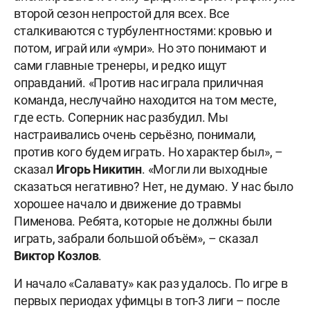
второй сезон непростой для всех. Все
сталкиваются с турбулентностями: кровью и
п
о
том, играй или «умри». Но это понимают и
сами главные тренеры, и редко ищут
оправданий. «Против нас играла приличная
команда, неслучайно находится на том месте,
где есть. Соперник нас разбудил. Мы
настраивались очень серьёзно, понимали,
против кого будем играть. Но характер был», –
сказал
Игорь Никитин
. «Могли ли выходные
сказаться негативно? Нет, не думаю. У нас было
хорошее начало и движение до травмы
Пименова. Ребята, которые не должны были
играть, забрали большой объём», – сказал
Виктор Козлов
.
И начало «Салавату» как раз удалось. По игре в
первых периодах уфимцы в топ-3 лиги – после