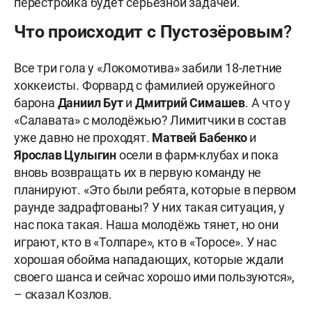
перестройка будет серьёзной задачей.
Что происходит с Пустозёровым?
Все три гола у «Локомотива» забили 18-летние
хоккеисты. Форвард с фамилией оружейного
барона
Даниил Бут
и
Дмитрий Симашев
. А что у
«Салавата» с молодёжью? Лимитчики в состав
уже давно не проходят.
Матвей Бабенко
и
Ярослав Цулыгин
осели в фарм-клубах и пока
вновь возвращать их в первую команду не
планируют. «Это были ребята, которые в первом
раунде задрафтованы? У них такая ситуация, у
нас пока такая. Наша молодёжь тянет, но они
играют, кто в «Толпаре», кто в «Торосе». У нас
хорошая обойма нападающих, которые ждали
своего шанса и сейчас хорошо ими пользуются»,
– сказал Козлов.