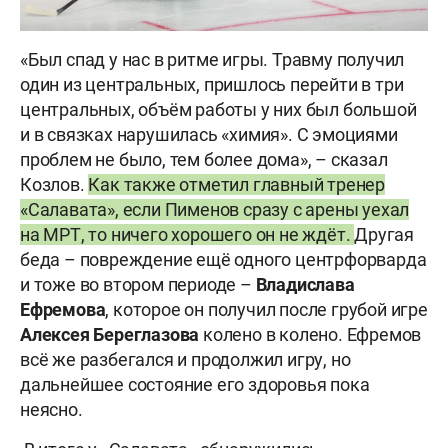
«Был спад у нас в ритме игры. Травму получил
один из центральных, пришлось перейти в три
центральных, объём работы у них был большой
и в связках нарушилась «химия». С эмоциями
проблем не было, тем более дома», – сказал
Козлов.
Как также отметил главный тренер
«Салавата», если Пименов сразу с арены уехал
на МРТ, то ничего хорошего он не ждёт.
Другая
беда – повреждение ещё одного центрфорварда
и тоже во втором периоде –
Владислава
Ефремова
, которое он получил после грубой игре
Алексея Береглазова
колено в колено. Ефремов
всё же разбегался и продолжил игру, но
дальнейшее состояние его здоровья пока
неясно.