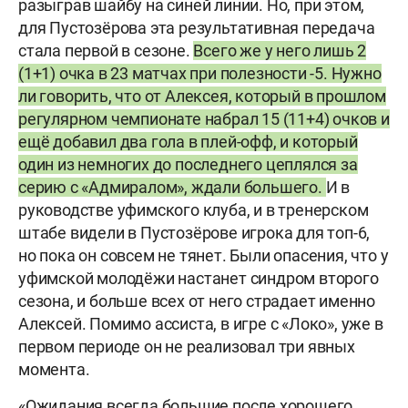
разыграв шайбу на синей линии. Но, при этом,
для Пустозёрова эта результативная передача
стала первой в сезоне.
Всего же у него лишь 2
(1+1) очка в 23 матчах при полезности -5. Нужно
ли говорить, что от Алексея, который в прошлом
регулярном чемпионате набрал 15 (11+4) очков и
ещё добавил два гола в плей-офф, и который
один из немногих до последнего цеплялся за
серию с «Адмиралом», ждали большего.
И в
руководстве уфимского клуба, и в тренерском
штабе видели в Пустозёрове игрока для топ-6,
но пока он совсем не тянет. Были опасения, что у
уфимской молодёжи настанет синдром второго
сезона, и больше всех от него страдает именно
Алексей. Помимо ассиста, в игре с «Локо», уже в
первом периоде он не реализовал три явных
момента.
«Ожидания всегда большие после хорошего