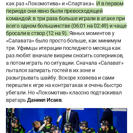
как раз «Локомотива» и «Спартака».
И в первом
периоде они явно были превосходящей
командой: в три раза больше играли в атаке при
всего одном большинстве (06:01 на 02:49) и чаще
бросали в створ (12 на 9).
Явных моментов у
«Салавата» было просто больше, как минимум
три. Уфимцы итерации последнего месяца как
раз любят вначале вихрем сносить соперников,
а потом играть по ситуации. Сначала «Салават»
пытался запирать гостей в их зоне и
разыгрывать шайбу. Вскоре хозяева и сами
перешли к игре на контратаках и очень быстро
убегали. Но «Локомотив» классно подтаскивал
вратарь
Даниил Исаев
.