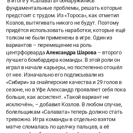
В итоге у «Салавата» обнаружились
фундаментальные проблемы, решать которые
предстоит с трудом. Из «Тороса», как отметил
Козлов, вытягивать никого не будут. Поэтому
придётся использовать наработки, которые ещё
толком не были применены в игре. Один из
вариантов – перемещение на роль
центрфорварда
Александра Шарова
– второго
лучшего бомбардира команды. В этой роли он
играл в начале карьеры, но постепенно отошёл
от нее. Изначально его подписывали из
«Сибири» за снайперские качества и 29 голов в
сезоне, но в Уфе Александр проявляет себя пока
больше, как ассистент. «Такой вариант не
исключён», – добавил Козлов. В любом случае,
болельщикам «Салавата» теперь должно стать
тревожно. Игра команды в отдельно взятом
матче сломалась по щелчку пальцев, а её