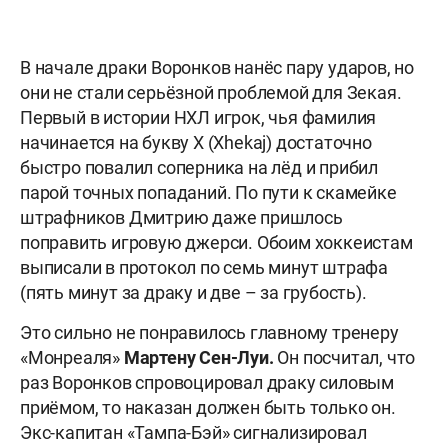
В начале драки Воронков нанёс пару ударов, но
они не стали серьёзной проблемой для Зекая.
Первый в истории НХЛ игрок, чья фамилия
начинается на букву X (Xhekaj) достаточно
быстро повалил соперника на лёд и прибил
парой точных попаданий. По пути к скамейке
штрафников Дмитрию даже пришлось
поправить игровую джерси. Обоим хоккеистам
выписали в протокол по семь минут штрафа
(пять минут за драку и две – за грубость).
Это сильно не понравилось главному тренеру
«Монреаля»
Мартену Сен-Луи.
Он посчитал, что
раз Воронков спровоцировал драку силовым
приёмом, то наказан должен быть только он.
Экс-капитан «Тампа-Бэй» сигнализировал