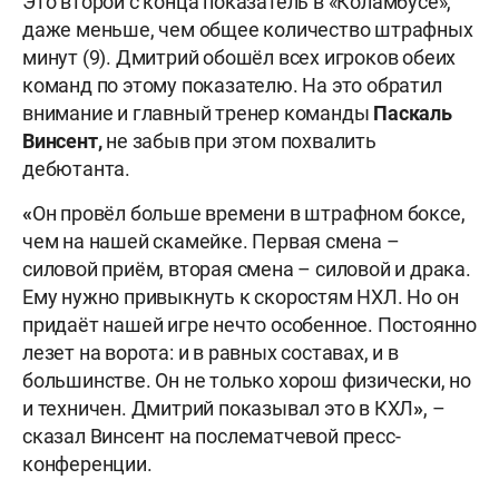
Это второй с конца показатель в «Коламбусе»,
даже меньше, чем общее количество штрафных
минут (9). Дмитрий обошёл всех игроков обеих
команд по этому показателю. На это обратил
внимание и главный тренер команды
Паскаль
Винсент,
не забыв при этом похвалить
дебютанта.
«
Он провёл больше времени в штрафном боксе,
чем на нашей скамейке. Первая смена –
силовой приём, вторая смена – силовой и драка.
Ему нужно привыкнуть к скоростям НХЛ. Но он
придаёт нашей игре нечто особенное. Постоянно
лезет на ворота: и в равных составах, и в
большинстве. Он не только хорош физически, но
и техничен. Дмитрий показывал это в КХЛ
»
, –
сказал Винсент на послематчевой пресс-
конференции.