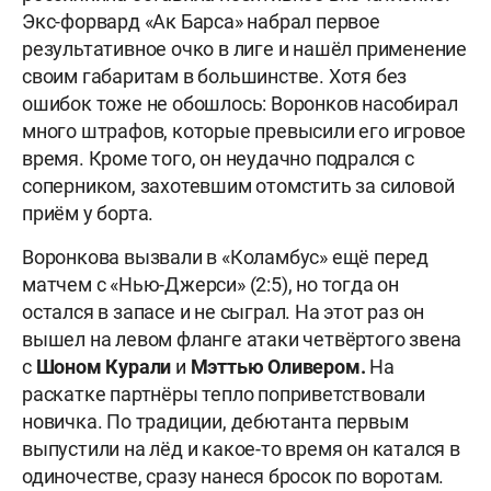
Экс-форвард «Ак Барса» набрал первое
результативное очко в лиге и нашёл применение
своим габаритам в большинстве. Хотя без
ошибок тоже не обошлось: Воронков насобирал
много штрафов, которые превысили его игровое
время. Кроме того, он неудачно подрался с
соперником, захотевшим отомстить за силовой
приём у борта.
Воронкова вызвали в «Коламбус» ещё перед
матчем с «Нью-Джерси» (2:5), но тогда он
остался в запасе и не сыграл. На этот раз он
вышел на левом фланге атаки четвёртого звена
с
Шоном Курали
и
Мэттью Оливером.
На
раскатке партнёры тепло поприветствовали
новичка. По традиции, дебютанта первым
выпустили на лёд и какое-то время он катался в
одиночестве, сразу нанеся бросок по воротам.