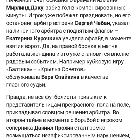
Мирлинд Даку
, забив гол в компенсированные
минуты. Игрок уже побежал праздновать, но его
остановил арбитр встречи
Сергей Чебан
, указал
на линейного арбитра с поднятым флагом –
Екатерина Курочкина
увидела офсайд в моменте
взятия ворот. Да, на правой бровке в матче
работала женщина и это уже становится вполне
рядовым событием. Например кубковую игру
«Балтика» – «Крылья Советов»
обслуживала
Вера Опайкина
в качестве
главного судьи.
Правда, не все футболисты привыкли к
представительницам прекрасного пола на поле,
прикладывая словцом решения арбитра. Во
втором тайме в моменте с борьбой с игроком
соперника
Даниил Прохин
стал громко
возмущаться незафиксированным нарушением,