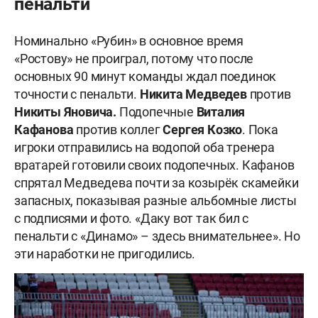
пенальти
Номинально «Рубин» в основное время
«Ростову» не проиграл, потому что после
основных 90 минут команды ждал поединок
точности с пенальти.
Никита Медведев
против
Никиты Янович
а.
Подопечные
Виталия
Кафанова
против коллег
Сергея Козко
. Пока
игроки отправились на водопой оба тренера
вратарей готовили своих подопечных. Кафанов
спрятал Медведева почти за козырёк скамейки
запасных, показывая разные альбомные листы
с подписями и фото. «Даку вот так бил с
пенальти с «Динамо» – здесь внимательнее». Но
эти наработки не пригодились.