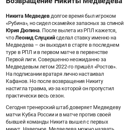
Возвращение Никиты Медведева
Никита Медведев
долгое время был игроком
«Рубина», но сидел скамейке запасных за спиной
Юрия Дюпина
. После вылета из РПЛ кажется,
что
Леонид Слуцкий
сделал ставку именно на
Медведева – он выходил в старте в последнем
туре в РПЛ и в первом матче в первенстве
Первой лиги. Совершенно неожиданно за
Медведевым летом 2022-го пришёл «Ростов».
На подписании вратаря лично настаивал
Кафанов. Но после возвращения Никиту
настигла травма, из-за которой он пропустил
практически весь сезон.
Сегодня тренерский штаб доверяет Медведеву
матчи Кубка России и в матче против своей
бывшей команды Никита вышел с первых
минут. Наверное, Медведева можно назвать