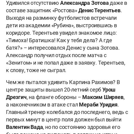
Удивился отсутствию
Александра Зотова
даже в
составе защитник «Ростова»
Денис Терентьев
.
Выходя на разминку футболистов встречали
дети из академии «Рубина», выстроившись в
коридоре. Терентьев увидел знакомое лицо:
«Тимоха! Братишка! Как у тебя дела? А где
батя?» – интересовался Денис у сына Зотова.
Александр получил отдых после матча с
«Зенитом» и не попал даже в заявку. Терентьев,
к слову, тоже не сыграл.
Чем же пытался удивить Карпина Рахимов? В
центре защиты вышел 20-летний серб
Урош
Дрезгич
, на фланге обороны –
Максим Ширяев
,
а наконечником в атаке стал
Мераби Уридия
.
Главный тренер колебался до последнего, ведь с
первых минут в центр поля должен был выйти
Валентин Вада
, но по состоянию здоровья его