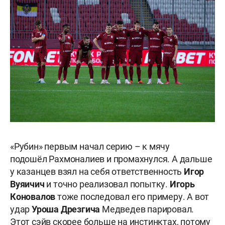
«Рубин» первым начал серию – к мячу
подошёл Рахмоналиев и промахнулся. А дальше
у казанцев взял на себя ответственность
Игор
Вуяичич
и точно реализовал попытку.
Игорь
Коновалов
тоже последовал его примеру. А вот
удар
Уроша Дрезгича
Медведев парировал.
Этот сэйв скорее больше на инстинктах, потому