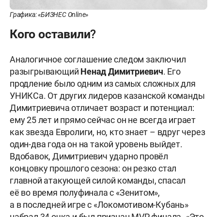
Графика: «БИЗНЕС Online»
Кого оставили?
Аналогичное соглашение следом заключил
разыгрывающий
Ненад
Димитриевич
. Его
продление было одним из самых сложных для
УНИКСа. От других лидеров казанской команды
Димитриевича отличает возраст и потенциал:
ему 25 лет и прямо сейчас он не всегда играет
как звезда Евролиги, но, кто знает – вдруг через
один-два года он на такой уровень выйдет.
Вдобавок, Димитриевич ударно провёл
концовку прошлого сезона: он резко стал
главной атакующей силой команды, спасал
её во время полуфинала с «Зенитом»,
а в последней игре с «Локомотивом-Кубань»
набрал 34 очка и был признан MVP финала. «Это