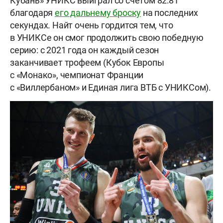
Кубань» УНИКС выиграл со счётом 82:81
благодаря
его дальнему броску
на последних
секундах. Найт очень гордится тем, что
в УНИКСе он смог продолжить свою победную
серию: с 2021 года он каждый сезон
заканчивает трофеем (Кубок Европы
с «Монако», чемпионат Франции
с «Виллербаном» и Единая лига ВТБ с УНИКСом).