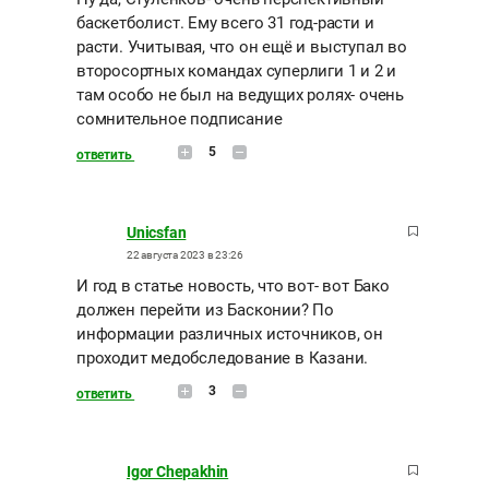
баскетболист. Ему всего 31 год-расти и
расти. Учитывая, что он ещё и выступал во
второсортных командах суперлиги 1 и 2 и
там особо не был на ведущих ролях- очень
сомнительное подписание
5
ответить
Unicsfan
22 августа 2023 в 23:26
И год в статье новость, что вот- вот Бако
должен перейти из Басконии? По
информации различных источников, он
проходит медобследование в Казани.
3
ответить
Igor Chepakhin