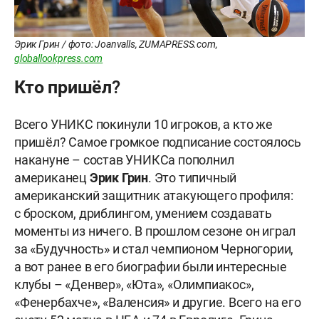
Эрик Грин / фото: Joanvalls, ZUMAPRESS.com,
globallookpress.com
Кто пришёл?
Всего УНИКС покинули 10 игроков, а кто же
пришёл? Самое громкое подписание состоялось
накануне – состав УНИКСа пополнил
американец
Эрик
Грин
. Это типичный
американский защитник атакующего профиля:
с броском, дриблингом, умением создавать
моменты из ничего. В прошлом сезоне он играл
за «Будучность» и стал чемпионом Черногории,
а вот ранее в его биографии были интересные
клубы – «Денвер», «Юта», «Олимпиакос»,
«Фенербахче», «Валенсия» и другие. Всего на его