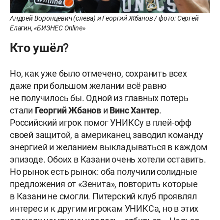
Андрей Воронцевич (слева) и Георгий Жбанов / фото: Сергей
Елагин, «БИЗНЕС Online»
Кто ушёл?
Но, как уже было отмечено, сохранить всех
даже при большом желании всё равно
не получилось бы. Одной из главных потерь
стали
Георгий
Жбанов
и
Винс
Хантер
.
Российский игрок помог УНИКСу в плей-офф
своей защитой, а американец заводил команду
энергией и желанием выкладываться в каждом
эпизоде. Обоих в Казани очень хотели оставить.
Но рынок есть рынок: оба получили солидные
предложения от «Зенита», повторить которые
в Казани не смогли. Питерский клуб проявлял
интерес и к другим игрокам УНИКСа, но в этих