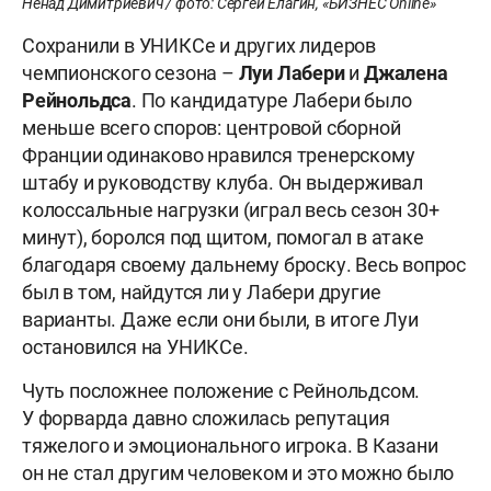
Ненад Димитриевич / фото: Сергей Елагин, «БИЗНЕС Online»
Сохранили в УНИКСе и других лидеров
чемпионского сезона –
Луи
Лабери
и
Джалена
Рейнольдса
. По кандидатуре Лабери было
меньше всего споров: центровой сборной
Франции одинаково нравился тренерскому
штабу и руководству клуба. Он выдерживал
колоссальные нагрузки (играл весь сезон 30+
минут), боролся под щитом, помогал в атаке
благодаря своему дальнему броску. Весь вопрос
был в том, найдутся ли у Лабери другие
варианты. Даже если они были, в итоге Луи
остановился на УНИКСе.
Чуть посложнее положение с Рейнольдсом.
У форварда давно сложилась репутация
тяжелого и эмоционального игрока. В Казани
он не стал другим человеком и это можно было