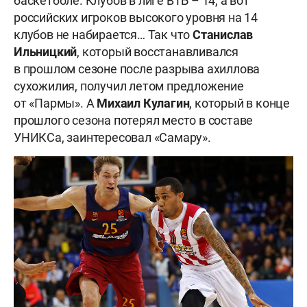
баскетболе. Клубов в лиге ВТБ – 14, а вот
российских игроков высокого уровня на 14
клубов не набирается… Так что
Станислав
Ильницкий
, который восстанавливался
в прошлом сезоне после разрыва ахиллова
сухожилия, получил летом предложение
от «Пармы». А
Михаил
Кулагин
, который в конце
прошлого сезона потерял место в составе
УНИКСа, заинтересовал «Самару».