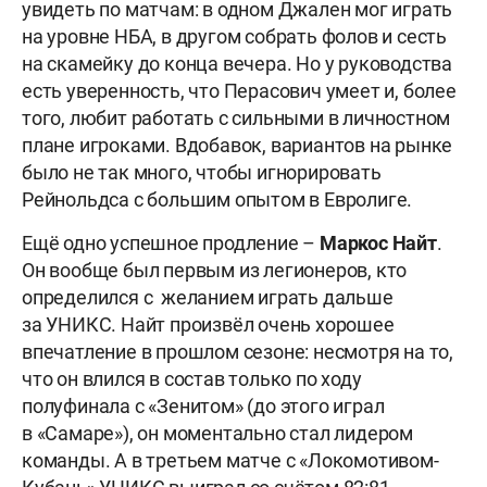
увидеть по матчам: в одном Джален мог играть
на уровне НБА, в другом собрать фолов и сесть
на скамейку до конца вечера. Но у руководства
есть уверенность, что Перасович умеет и, более
того, любит работать с сильными в личностном
плане игроками. Вдобавок, вариантов на рынке
было не так много, чтобы игнорировать
Рейнольдса с большим опытом в Евролиге.
Ещё одно успешное продление –
Маркос
Найт
.
Он вообще был первым из легионеров, кто
определился с желанием играть дальше
за УНИКС. Найт произвёл очень хорошее
впечатление в прошлом сезоне: несмотря на то,
что он влился в состав только по ходу
полуфинала с «Зенитом» (до этого играл
в «Самаре»), он моментально стал лидером
команды. А в третьем матче с «Локомотивом-