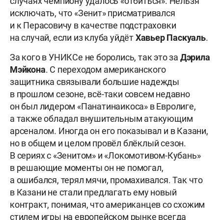
случаях чемпиону удалось «отбиться». Нельзя
исключать, что «Зенит» присматривался
и к Перасовичу в качестве подстраховки
на случай, если из клуба уйдёт
Хавьер
Паскуаль
.
За кого в УНИКСе не боролись, так это за
Дэрила
Мэйкона
. С переходом американского
защитника связывали большие надежды
в прошлом сезоне, всё-таки совсем недавно
он был лидером «Панатинаикоса» в Евролиге,
а также обладал внушительным атакующим
арсеналом. Иногда он его показывал и в Казани,
но в общем и целом провёл блёклый сезон.
В сериях с «Зенитом» и «Локомотивом-Кубань»
в решающие моменты он не помогал,
а ошибался, терял мячи, промахивался. Так что
в Казани не стали предлагать ему новый
контракт, понимая, что американцев со схожим
стилем игры на европейском рынке всегда