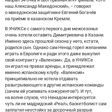
наш Александр Македонский», – говорил
о македонском защитнике Евгений Богачёв
на приёме в казанском Кремле.
В УНИКСе с самого первого дня межсезонья
очень хотели оставить Димитриевича в Казани.
Именно здесь прошлой сезона у него, кстати,
родился сын. Однако сам Ненад горел желанием
играть в Евролиге и ради этого даже выкупил
свой контракт у «Валенсии». Да, в УНИКСе
он играл на правах аренды, а принадлежал
именно испанскому клубу. «Валенсия»
принципиально не хотела отдавать
разыгрывающего в другие испанские команды
(зачем ей усиливать конкурентов?). И тут,
на волне слухов, что Ненадом интересуется
чуть ли не мадридский «Реал», баскетболист сам
заплатил неустойку за досрочный разрыв