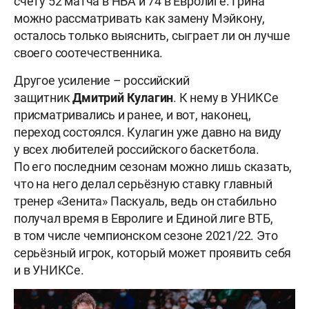
счету 52 матча в НБА и 74 в Евролиге. Грина
можно рассматривать как замену Мэйкону,
осталось только выяснить, сыграет ли он лучше
своего соотечественника.
Другое усиление – российский
защитник
Дмитрий
Кулагин
. К нему в УНИКСе
присматривались и ранее, и вот, наконец,
переход состоялся. Кулагин уже давно на виду
у всех любителей российского баскетбола.
По его последним сезонам можно лишь сказать,
что на него делал серьёзную ставку главный
тренер «Зенита» Паскуаль, ведь он стабильно
получал время в Евролиге и Единой лиге ВТБ,
в том числе чемпионском сезоне 2021/22. Это
серьёзный игрок, который может проявить себя
и в УНИКСе.