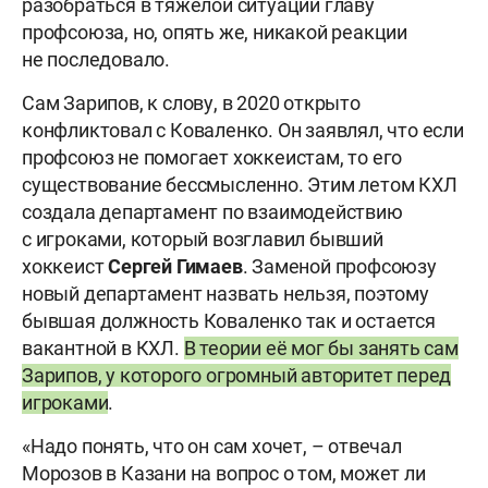
разобраться в тяжелой ситуации главу
профсоюза, но, опять же, никакой реакции
не последовало.
Сам Зарипов, к слову, в 2020 открыто
конфликтовал с Коваленко. Он заявлял, что если
профсоюз не помогает хоккеистам, то его
существование бессмысленно. Этим летом КХЛ
создала департамент по взаимодействию
с игроками, который возглавил бывший
хоккеист
Сергей
Гимаев
. Заменой профсоюзу
новый департамент назвать нельзя, поэтому
бывшая должность Коваленко так и остается
вакантной в КХЛ.
В теории её мог бы занять сам
Зарипов, у которого огромный авторитет перед
игроками
.
«Надо понять, что он сам хочет, – отвечал
Морозов в Казани на вопрос о том, может ли