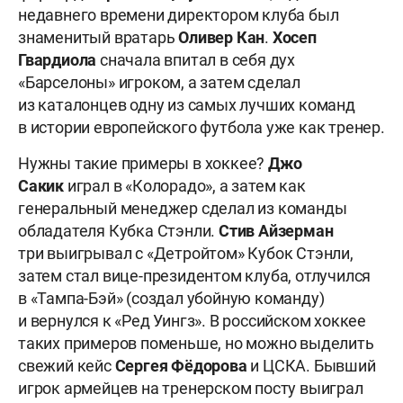
недавнего времени директором клуба был
знаменитый вратарь
Оливер
Кан
.
Хосеп
Гвардиола
сначала впитал в себя дух
«Барселоны» игроком, а затем сделал
из каталонцев одну из самых лучших команд
в истории европейского футбола уже как тренер.
Нужны такие примеры в хоккее?
Джо
Сакик
играл в «Колорадо», а затем как
генеральный менеджер сделал из команды
обладателя Кубка Стэнли.
Стив
Айзерман
три
выигрывал с «Детройтом» Кубок Стэнли,
затем стал вице-президентом клуба, отлучился
в «Тампа-Бэй» (создал убойную команду)
и вернулся к «Ред Уингз». В российском хоккее
таких примеров поменьше, но можно выделить
свежий кейс
Сергея
Фёдорова
и ЦСКА. Бывший
игрок армейцев на тренерском посту выиграл