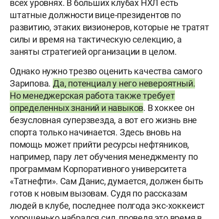
всех уровнях. В больших клубах НХЛ есть
штатные должности вице-президентов по
развитию, этаких визионеров, которые не тратят
силы и время на тактическую селекцию, а
заняты стратегией организации в целом.
Однако нужно трезво оценить качества самого
Зарипова.
Да, потенциал у него невероятный.
Но менеджерская работа также требует
определенных знаний и навыков
. В хоккее он
безусловная суперзвезда, а вот его жизнь вне
спорта только начинается. Здесь вновь на
помощь может прийти ресурсы нефтяников,
например, пару лет обучения менеджменту по
программам Корпоративного университета
«Татнефти». Сам Данис, думается, должен быть
готов к новым вызовам. Судя по рассказам
людей в клубе, последнее полгода экс-хоккеист
хорошенько набрался сил, проведя это время в