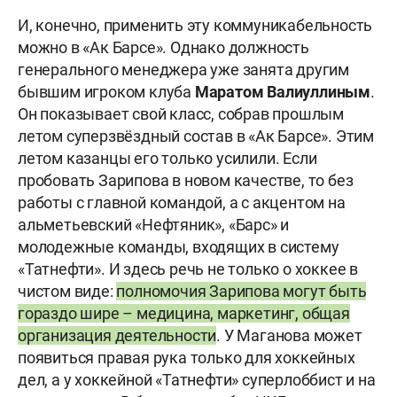
И, конечно, применить эту коммуникабельность
можно в «Ак Барсе». Однако должность
генерального менеджера уже занята другим
бывшим игроком клуба
Маратом
Валиуллиным
.
Он показывает свой класс, собрав прошлым
летом суперзвёздный состав в «Ак Барсе». Этим
летом казанцы его только усилили. Если
пробовать Зарипова в новом качестве, то без
работы с главной командой, а с акцентом на
альметьевский «Нефтяник», «Барс» и
молодежные команды, входящих в систему
«Татнефти». И здесь речь не только о хоккее в
чистом виде:
полномочия Зарипова могут быть
гораздо шире – медицина, маркетинг, общая
организация деятельности
. У Маганова может
появиться правая рука только для хоккейных
дел, а у хоккейной «Татнефти» суперлоббист и на