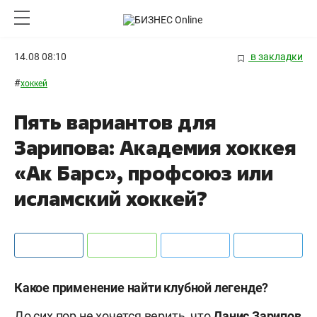
14.08 08:10
в закладки
#
хоккей
Пять вариантов для
Зарипова: Академия хоккея
«Ак Барс», профсоюз или
исламский хоккей?
Какое применение найти клубной легенде?
До сих пор не хочется верить, что
Данис
Зарипов