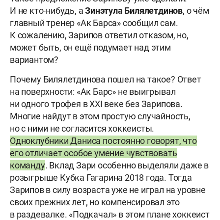
И не кто-нибудь, а
Зинэтула
Билялетдинов
, о чём
главный тренер «Ак Барса» сообщил сам.
К сожалению, Зарипов ответил отказом, но,
может быть, он ещё подумает над этим
вариантом?
Почему Билялетдинова пошел на такое? Ответ
на поверхности: «Ак Барс» не выигрывал
ни одного трофея в XXI веке без Зарипова.
Многие найдут в этом простую случайность,
но с ними не согласится хоккеисты.
Одноклубники Даниса постоянно говорят, что
его отличает особое умение чувствовать
команду
. Вклад Зари особенно выделяли даже в
розыгрыше Кубка Гагарина 2018 года. Тогда
Зарипов в силу возраста уже не играл на уровне
своих прежних лет, но компенсировал это
в раздевалке. «Подкачал» в этом плане хоккеист