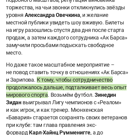
торжества, на чьи звонки откликнулись звёзды
уровня
Александра
Овечкина
, и желание
местной публики увидеть шоу вживую. Билеты
на игру разошлись спустя два дня после старта
продаж, а затем каждого сотрудника «Ак Барса»
замучили просьбами подыскать свободное
место.
Но даже такое масштабное мероприятие –
не повод ставить точку в отношениях «Ак Барса»
и Зарипова.
К тому, чтобы сотрудничество
продолжалось дальше, подталкивает весь опыт
мирового спорта
. Возьмём футбол.
Зинедин
Зидан
выигрывал Лигу чемпионов с «Реалом»
и как игрок, и как тренер. Мюнхенская
«Бавария» старается сохранять своих ветеранов
при клубе: там глава правления экс-
форвард
Карл
-
Хайнц
Румменигге
, а до