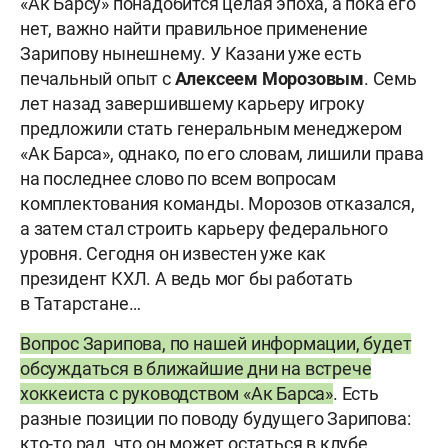
«Ак Барсу» понадобится целая эпоха, а пока его
нет, важно найти правильное применение
Зарипову нынешнему. У Казани уже есть
печальный опыт с
Алексеем
Морозовым
. Семь
лет назад завершившему карьеру игроку
предложили стать генеральным менеджером
«Ак Барса», однако, по его словам, лишили права
на последнее слово по всем вопросам
комплектования команды. Морозов отказался,
а затем стал строить карьеру федерального
уровня. Сегодня он известен уже как
президент КХЛ. А ведь мог бы работать
в Татарстане…
Вопрос Зарипова, по нашей информации, будет
обсуждаться в ближайшие дни на встрече
хоккеиста с руководством «Ак Барса»
. Есть
разные позиции по поводу будущего Зарипова:
кто-то рад, что он может остаться в клубе,