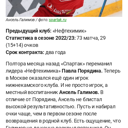
Ансель Галимов / фото:
spartak.ru
Предыдущий клуб:
«Нефтехимик»
Статистика в сезоне 2022/23:
73 матча, 29
(15+14) очков
Срок контракта:
два года
Полтора месяца назад «Спартак» переманил
лидера «Нефтехимика»
Павла Порядина.
Теперь
в Москве оказался ещё один игрок
нижнекамского клуба. И не просто игрок, а
местный воспитанник
Ансель Галимов.
В
отличие от Порядина, Ансель не блистал
высокой результативностью. Пусть и набирал
очки чаще, чем в первом сезоне после
возвращения в родной клуб. Есть ощущение, что
Галимов не до конца раскрыл потенциал. Он