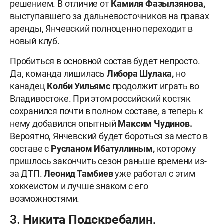
решением. В отличие от
Камиля Фазылзянова,
выступавшего за дальневосточников на правах
аренды, Янчевский полноценно переходит в
новый клуб.
Пробиться в основной состав будет непросто.
Да, команда лишилась
Либора Шулака,
но
канадец
Колби Уильямс
продолжит играть во
Владивостоке. При этом российский костяк
сохранился почти в полном составе, а теперь к
нему добавился опытный
Максим Чудинов.
Вероятно, Янчевский будет бороться за место в
составе с
Русланом Ибатуллиным,
которому
пришлось закончить сезон раньше времени из-
за ДТП.
Леонид Тамбиев
уже работал с этим
хоккеистом и лучше знаком с его
возможностями.
3. Никита Подскребалин,