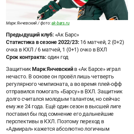
Марк Янчевский / фото:
ak-bars.ru
Предыдущий клуб:
«Ак Барс»
Статистика в сезоне 2022/23:
16 матчей, 2 (0+2)
очка в КХЛ / 6 матчей, 1 (0+1) очко в ВХЛ
Срок контракта:
один год
Защитник
Марк Янчевский
в «Ак Барсе» играл
нечасто. В основе он провёл лишь четверть
регулярного чемпионата, а во время плей-офф
отправился помогать «Барсу» в ВХЛ. Защитник
долго считался молодым талантом, но сейчас
ему же 24 года. Ещё один сезон в высшей лиге
поставил бы под сомнение его дальнейшие
перспективы в КХЛ. Поэтому переход в
«Адмирал» кажется абсолютно логичным