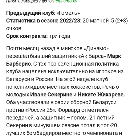
Никита Жихарев / фото:
hcdinamo.by
Предыдущий клуб:
«Гомель»
Статистика в сезоне 2022/23:
20 матчей, 5 (2+3)
очков
Срок контракта:
три года
Почти месяц назад в минское «Динамо»
перешёл бывший защитник «Ак Барса»
Марк
Барберио.
С тех пор селекционная политика
клуба нацелена исключительно на игроков из
Беларуси и России. На этой неделе клуб
пополнилидвое местных хоккеистов. Речь о
молодых
Иване Секерине
и
Никите Жихареве.
Оба участвовали в серии сборной Беларуси
против «России 25». Форвард отметился
передачей, а защитник – голом. 21-летний
Секерин в минувшем сезоне попал в топ-20
лучших бомбардиров местного чемпионата и