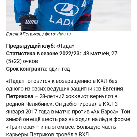
Евгений Петриков / фото:
vhlru.ru
Предыдущий клуб:
«Лада»
Статистика в сезоне 2022/23:
48 матчей, 27
(5+22) очков
Срок контракта:
один год
«Лада» готовится к возвращению в КХЛ без
одного из своих ведущих защитников
Евгения
Петрикова
– 28-летний хоккеист вернулся в
родной Челябинск. Он дебютировал в КХЛ 3
января 2017 года в матче против «Ак Барса». Той
зимой он ещё шесть раз выходил на лёд в форме
«Трактора» – и на этом всё. Большую часть
карьеры Петриков провёл в ВХЛ.