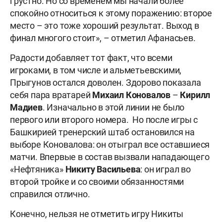
грустно. Но со временем мы начали более
спокойно относиться к этому поражению: второе
место – это тоже хороший результат. Выход в
финал многого стоит», – отметил Афанасьев.
Радости добавляет тот факт, что всеми
игроками, в том числе и альметьевскими,
Прыгунов остался доволен. Здорово показала
себя пара вратарей
Михаил Коновалов
–
Кирилл
Мадиев
. Изначально в этой линии не было
первого или второго номера. Но после игры с
Башкирией тренерский штаб остановился на
выборе Коновалова: он отыграл все оставшиеся
матчи. Впервые в состав вызвали нападающего
«Нефтяника»
Никиту Васильева
: он играл во
второй тройке и со своими обязанностями
справился отлично.
Конечно, нельзя не отметить игру Никиты