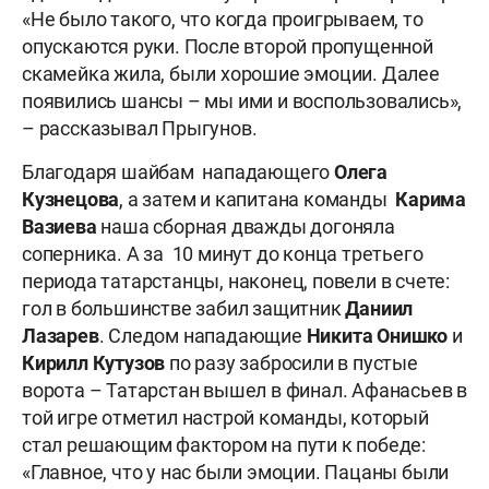
«Не было такого, что когда проигрываем, то
опускаются руки. После второй пропущенной
скамейка жила, были хорошие эмоции. Далее
появились шансы – мы ими и воспользовались»,
– рассказывал Прыгунов.
Благодаря шайбам нападающего
Олега
Кузнецова
, а затем и капитана команды
Карима
Вазиева
наша сборная дважды догоняла
соперника. А за 10 минут до конца третьего
периода татарстанцы, наконец, повели в счете:
гол в большинстве забил защитник
Даниил
Лазарев
. Следом нападающие
Никита Онишко
и
Кирилл Кутузов
по разу забросили в пустые
ворота – Татарстан вышел в финал. Афанасьев в
той игре отметил настрой команды, который
стал решающим фактором на пути к победе:
«Главное, что у нас были эмоции. Пацаны были