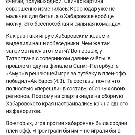
считай, полувыходной. Сейчас картина
совершенно изменилась: Краснодар уже не
мальчик для битья, а о Хабаровске вообще
молчу. Это боеспособная и сильная команда».
Как раз-таки игру с Хабаровским краем и
выделили наши собеседники. Чем же так
заприметился этот матч? Во-первых, у
Татарстана с соперником давние счёты: в
прошлом году на финале в Санкт-Петербурге
«Амур» в решающей игре за путёвку в плей-офф
победил «Ак Барс» (4:3). Те составы почти что
полностью «перешли» в составы сборных своих
регионов. Поэтому на спартакиаде на сборную
Хабаровского края настраивались как на одного
из фаворитов.
Во-вторых, игра против хабаровчан была сродни
плей-офф. «Проиграли бы им – не играли бы в