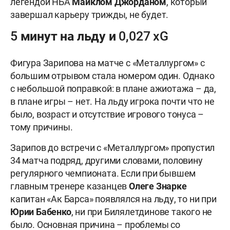
легендой НБА
Майклом Джорданом
, который
завершал карьеру трижды, не будет.
5 минут на льду и 0,027 xG
Фигура Зарипова на матче с «Металлургом» с
большим отрывом стала номером один. Однако
с небольшой поправкой: в плане ажиотажа – да,
в плане игры – нет. На льду игрока почти что не
было, возраст и отсутствие игрового тонуса –
тому причины.
Зарипов до встречи с «Металлургом» пропустил
34 матча подряд, другими словами, половину
регулярного чемпионата. Если при бывшем
главным тренере казанцев
Олеге Знарке
капитан «Ак Барса» появлялся на льду, то ни при
Юрии Бабенко
, ни при
Билялетдинове такого не
было. Основная причина – проблемы со