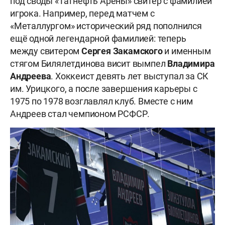
под своды «Татнефть Арены» свитер с фамилией
игрока. Например, перед матчем с
«Металлургом» исторический ряд пополнился
ещё одной легендарной фамилией: теперь
между свитером
Сергея Закамского
и именным
стягом Билялетдинова висит вымпел
Владимира
Андреева
. Хоккеист девять лет выступал за СК
им. Урицкого, а после завершения карьеры с
1975 по 1978 возглавлял клуб. Вместе с ним
Андреев стал чемпионом РСФСР.