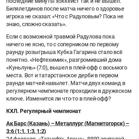
последние минуты хоккеист так и не вышел.
Билялетдинов после матча ничего о здоровье
игрока не сказал: «Что с Радуловым? Пока не
знаю, сложно сказать».
Если с возможной травмой Радулова пока
ничего не ясно, то с соперником по первому
раунду розыгрыша Кубка Гагарина стало всё
понятно. «Нефтехимик», разгромивший дома
«Куньлунь» (7:0), вышел в плей-офф с восьмого
места. Вот и татарстанское дерби в первом
раунде матчей навылет. Матчи двух команд в
регулярном чемпионате проходили в дружеском
ключе. Изменится ли что-то в плей-офф?
КХЛ. Регулярный чемпионат
Ак Барс (Казань) – Металлург (Магнитогорск) –
3:6 (1:1, 1:3, 1:2)
24 февраля. «Татнефть Арена». 8890 зрителей