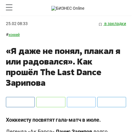
25.02 08:33
в закладки
#
хоккей
«Я даже не понял, плакал я
или радовался». Как
прошёл The Last Dance
Зарипова
Хоккеисту посвятят гала-матч в июле.
Легенда «Ак Барса»
Данис
Зарипов
долго