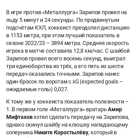
В игре против «Металлурга» Зарипов провел на
льду 5 минут и 24 секунды. По продвинутым
подсчётам КХЛ, хоккеист преодолел дистанцию
в 1153 метра, при этом лучший показатель в
сезоне 2022/23 – 3894 метра. Средняя скорость
игрока в матче составила 12,8 км/час. С шайбой
Зарипов провел всего восемь секунд, выиграл
три единоборства из трёх, а его пять из шести
передач оказались точными. Зарипов нанес
один бросок по воротам с xG (expected goals –
ожидаемые голы) 0,027.
К тому же у хоккеиста показатель полезности –
1. В первом голе «Металлурга» вратарь
Амир
Мифтахов
хотел сделать передачу на Зарипова,
однако скинул шайбу на клюшку нападающему
соперника
Никите Коростылёву
, который в