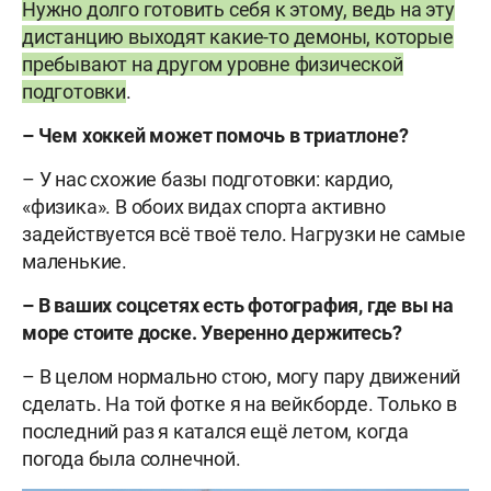
Нужно долго готовить себя к этому, ведь на эту
дистанцию выходят какие-то демоны, которые
пребывают на другом уровне физической
подготовки
.
– Чем хоккей может помочь в триатлоне?
– У нас схожие базы подготовки: кардио,
«физика». В обоих видах спорта активно
задействуется всё твоё тело. Нагрузки не самые
маленькие.
– В ваших соцсетях есть фотография, где вы на
море стоите доске. Уверенно держитесь?
– В целом нормально стою, могу пару движений
сделать. На той фотке я на вейкборде. Только в
последний раз я катался ещё летом, когда
погода была солнечной.