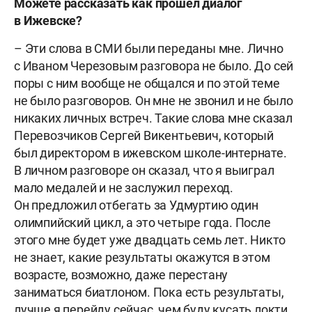
Можете рассказать как прошел диалог
в Ижевске?
– Эти слова в СМИ были переданы мне. Лично
с Иваном Черезовым разговора не было. До сей
поры с ним вообще не общался и по этой теме
не было разговоров. Он мне не звонил и не было
никаких личных встреч. Такие слова мне сказал
Перевозчиков Сергей Викентьевич, который
был директором в ижевском школе-интернате.
В личном разговоре он сказал, что я выиграл
мало медалей и не заслужил переход.
Он предложил отбегать за Удмуртию один
олимпийский цикл, а это четыре года. После
этого мне будет уже двадцать семь лет. Никто
не знает, какие результаты окажутся в этом
возрасте, возможно, даже перестану
заниматься биатлоном. Пока есть результаты,
лучше я перейду сейчас, чем буду кусать локти