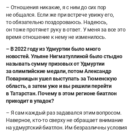
– Отношения никакие, я с ним до сих пор
не общался. Если же при встрече увижу его,
то обязательно поздороваюсь. Надеюсь,
он тоже протянет руку в ответ. У меня за все это
время отношение к нему не изменилось.
– В 2022 году из Удмуртии было много
новостей.
Ульяне Нигматуллиной
было стыдно
называть сумму призовых от Удмуртии
за олимпийские медали
, потом Александр
Поварницын ушел выступать за Тюменскую
область, а затем уже и вы решили перейти
в Татарстан. Почему в этом регионе биатлон
приходит в упадок?
– Я сам каждый раз задавался этим вопросом.
Наверное, кто-то сверху не обращает внимание
на удмуртский биатлон. Им безразличны условия