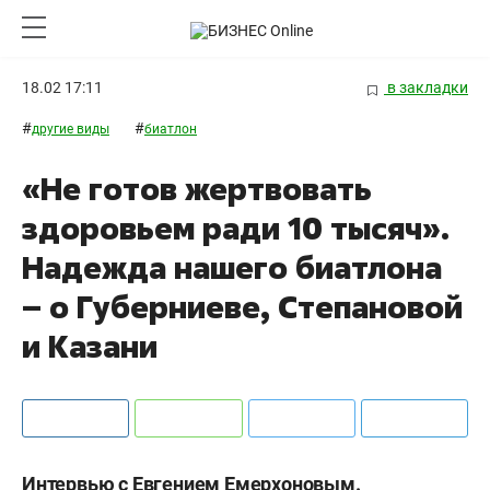
18.02 17:11
в закладки
#
#
другие виды
биатлон
«Не готов жертвовать
здоровьем ради 10 тысяч».
Надежда нашего биатлона
– о Губерниеве, Степановой
и Казани
Интервью с Евгением Емерхоновым.