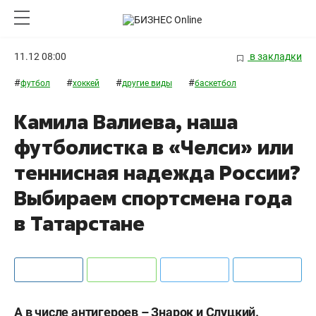
11.12 08:00
в закладки
#
#
#
#
футбол
хоккей
другие виды
баскетбол
Камила Валиева, наша
футболистка в «Челси» или
теннисная надежда России?
Выбираем спортсмена года
в Татарстане
А в числе антигероев – Знарок и Слуцкий.