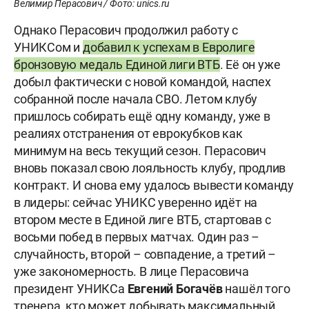
Велимир Перасович / Фото: unics.ru
Однако Перасович продолжил работу с
УНИКСом и
добавил к успехам в Евролиге
бронзовую медаль Единой лиги ВТБ
. Её он уже
добыл фактически с новой командой, наспех
собранной после начала СВО. Летом клубу
пришлось собирать ещё одну команду, уже в
реалиях отстранения от еврокубков как
минимум на весь текущий сезон. Перасович
вновь показал свою лояльность клубу, продлив
контракт. И снова ему удалось вывести команду
в лидеры: сейчас УНИКС уверенно идёт на
втором месте в Единой лиге ВТБ, стартовав с
восьми побед в первых матчах. Один раз –
случайность, второй – совпадение, а третий –
уже закономерность. В лице Перасовича
президент УНИКСа
Евгений Богачёв
нашёл того
тренера, кто может добывать максимальный