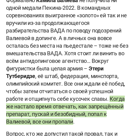
Формально
Камила Валиева
не получила ни
одной медали Пекина-2022. В командных
соревнованиях выигранное «золото» ей так и не
вручили из-за продолжающегося
разбирательства ВАДА по поводу подозрений
Валиевой в допинге. А в личных она вовсе
осталась без места на пьедестале – тоже не без
вмешательства ВАДА. Хотя стоит ли винить во
всём антидопинговое агентство… Вокруг
фигуристки была целая армия –
Этери
Тутберидзе
, её штаб, федерация, минспорта,
олимпийский комитет. Все они ждали её побед,
чтобы затем отчитаться о своей успешной
работе и отщипнуть себе кусочек славы.
Когда
же настало время отвечать, как запрещённый
препарат, пускай и безобидный, попал к
Валиевой, все они пропали
.
Вопрос, кто же допустил такой провал, так и