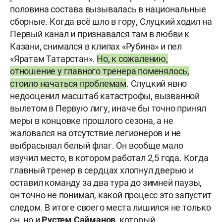
половина состава вызывалась в национальные
сборные. Когда всё шло в гору, Слуцкий ходил на
Первый канал и признавался там в любви к
Казани, снимался в клипах «Рубина» и пел
«Яратам Татарстан».
Но, к сожалению,
отношение у главного тренера поменялось,
стоило начаться проблемам
. Слуцкий явно
недооценил масштаб катастрофы, вызванной
вылетом в Первую лигу, иначе бы точно принял
меры в концовке прошлого сезона, а не
жаловался на отсутствие легионеров и не
выбрасывал белый флаг. Он вообще мало
изучил место, в котором работал 2,5 года. Когда
главный тренер в сердцах хлопнул дверью и
оставил команду за два тура до зимней паузы,
он точно не понимал, какой процесс это запустит
следом. В итоге своего места лишился не только
он, но и
Рустем Сайманов
, который