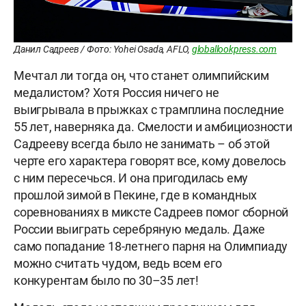
Данил Садреев / Фото: Yohei Osada, AFLO,
globallookpress.com
Мечтал ли тогда он, что станет олимпийским
медалистом? Хотя Россия ничего не
выигрывала в прыжках с трамплина последние
55 лет, наверняка да. Смелости и амбициозности
Садрееву всегда было не занимать – об этой
черте его характера говорят все, кому довелось
с ним пересечься. И она пригодилась ему
прошлой зимой в Пекине, где в командных
соревнованиях в миксте Садреев помог сборной
России выиграть серебряную медаль. Даже
само попадание 18-летнего парня на Олимпиаду
можно считать чудом, ведь всем его
конкурентам было по 30–35 лет!