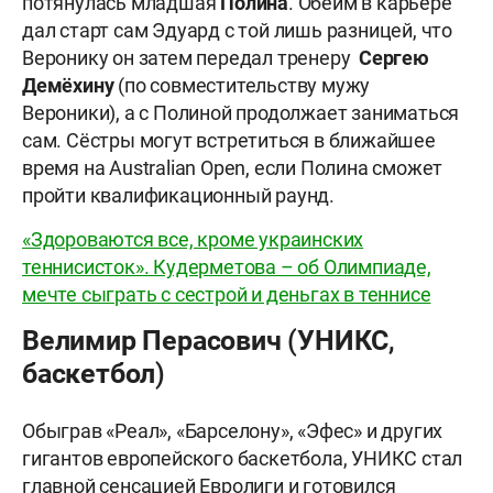
потянулась младшая
Полина
. Обеим в карьере
дал старт сам Эдуард с той лишь разницей, что
Веронику он затем передал тренеру
Сергею
Демёхину
(по совместительству мужу
Вероники), а с Полиной продолжает заниматься
сам. Сёстры могут встретиться в ближайшее
время на Australian Open, если Полина сможет
пройти квалификационный раунд.
«Здороваются все, кроме украинских
теннисисток». Кудерметова – об Олимпиаде,
мечте сыграть с сестрой и деньгах в теннисе
Велимир Перасович (УНИКС,
баскетбол)
Обыграв «Реал», «Барселону», «Эфес» и других
гигантов европейского баскетбола, УНИКС стал
главной сенсацией Евролиги и готовился