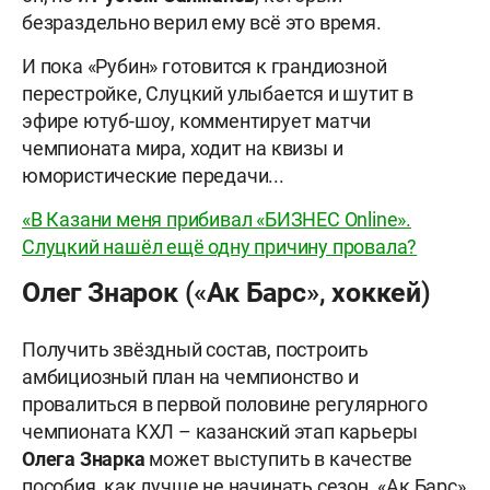
безраздельно верил ему всё это время.
И пока «Рубин» готовится к грандиозной
перестройке, Слуцкий улыбается и шутит в
эфире ютуб-шоу, комментирует матчи
чемпионата мира, ходит на квизы и
юмористические передачи...
«В Казани меня прибивал «БИЗНЕС Online».
Слуцкий нашёл ещё одну причину провала?
Олег Знарок («Ак Барс», хоккей)
Получить звёздный состав, построить
амбициозный план на чемпионство и
провалиться в первой половине регулярного
чемпионата КХЛ – казанский этап карьеры
Олега Знарка
может выступить в качестве
пособия, как лучше не начинать сезон. «Ак Барс»