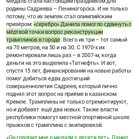
Медаль стала настоящим праздником для
родины Садреева – Лениногорска. И не только
потому, что их земляк стал олимпийским
призёром:
«серебро» Данила помогло сдвинуть с
мёртвой точки вопрос реконструкции
трамплинов в городе
. Всего их три – тот самый
на 70 метров, на 50 и на 30. С 1970-х их
ремонтировали лишь раз – в 2007-м, когда
деньги на это выделила «Татнефть». И вот,
спустя 15 лет, финансирования на новые работы
помог добиться едва достигший
совершеннолетия Садреев, который лично
поднял этот вопрос на приёме в казанском
Кремле. Трамплины не только отремонтируют,
но и добавят ещё два новых. Также власти
республики помогут местной спортивной школе
прыжков с трамплина с экипировкой.
«Он говорил мне о медали с десяти лет». Данил