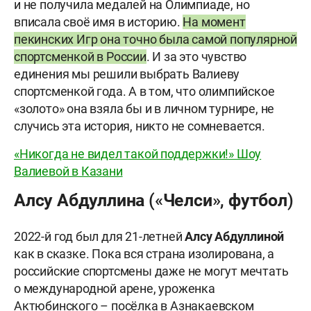
и не получила медалей на Олимпиаде, но
вписала своё имя в историю.
На момент
пекинских Игр она точно была самой популярной
спортсменкой в России
. И за это чувство
единения мы решили выбрать Валиеву
спортсменкой года. А в том, что олимпийское
«золото» она взяла бы и в личном турнире, не
случись эта история, никто не сомневается.
«Никогда не видел такой поддержки!» Шоу
Валиевой в Казани
Алсу Абдуллина («Челси», футбол)
2022-й год был для 21-летней
Алсу
Абдуллиной
как в сказке. Пока вся страна изолирована, а
российские спортсмены даже не могут мечтать
о международной арене, уроженка
Актюбинского – посёлка в Азнакаевском