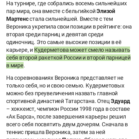
На турнире, где собрались восемь сильнейших
пар мира, она вместе с бельгийкой
Элизой
Мартенс
стала сильнейшей. Вместе с тем
Вероника укрепила свои позиции в рейтинге: она
вторая среди парниц и девятая среди
одиночниц. Это самые высокие позиции в её
карьере, и
Кудерметова может смело называть
себя второй ракеткой России и второй парницей
в мире
.
На соревнованиях Вероника представляет не
только себя, но и свою семью. Кудерметовых
можно без преувеличения назвать главной
спортивной династией Татарстана. Отец
Эдуард
– хоккеист, чемпион России 1998 года в составе
«Ак Барса», после завершения карьеры решил
всего себя посвятить двум дочерям. Сначала в
теннис пришла Вероника, затем за ней