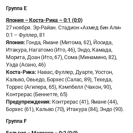
Группа
E
Япония – Коста-Рика
–
0:1 (0:0)
27 ноября. Эр-Райан. Стадион «Ахмед бин Али»
0:1 – Фуллер, 81
Япония:
Гонда, Ямане (Митома, 62), Йосида,
Итакура, Нагатомо (Ито, 46), Эндо, Камада,
Морита, Доан (Ито, 67), Сома (Минамино, 82),
Уэда (Асано, 46)
Коста-Рика:
Навас, Фуллер, Дуарте, Уостон,
Кальво, Овьедо, Борхес (Салас, 89), Техеда,
Торрес (Агилера, 65), Кэмпбелл (Чакон, 90),
Контрерас (Беннетте, 65)
Предупреждения:
Контрерас (41), Ямане (44),
Борхес (61), Кальво (70), Итакура (84), Эндо (90).
Группа
F
Бельгия – Марокко – 0:2 (0:0)