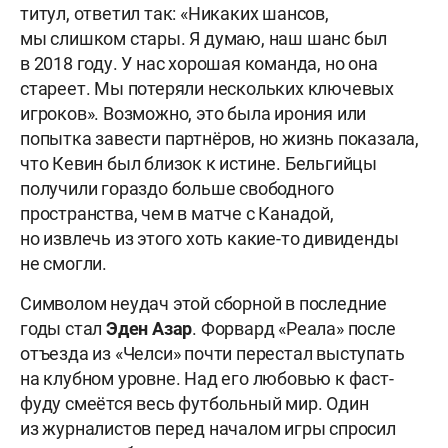
титул, ответил так: «Никаких шансов,
мы слишком стары. Я думаю, наш шанс был
в 2018 году. У нас хорошая команда, но она
стареет. Мы потеряли нескольких ключевых
игроков». Возможно, это была ирония или
попытка завести партнёров, но жизнь показала,
что Кевин был близок к истине. Бельгийцы
получили гораздо больше свободного
пространства, чем в матче с Канадой,
но извлечь из этого хоть какие-то дивиденды
не смогли.
Символом неудач этой сборной в последние
годы стал
Эден
Азар
. Форвард «Реала» после
отъезда из «Челси» почти перестал выступать
на клубном уровне. Над его любовью к фаст-
фуду смеётся весь футбольный мир. Один
из журналистов перед началом игры спросил