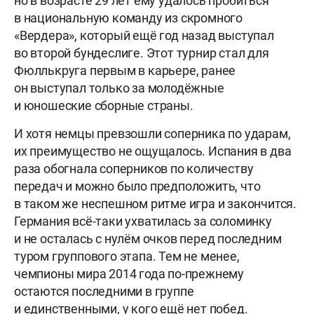
но в возрасте 29 лет ему удалось пробиться
в национальную команду из скромного
«Вердера», который ещё год назад выступал
во второй бундеслиге. Этот турнир стал для
Фюллькруга первым в карьере, ранее
он выступал только за молодёжные
и юношеские сборные страны.
И хотя немцы превзошли соперника по ударам,
их преимущество не ощущалось. Испания в два
раза обогнала соперников по количеству
передач и можно было предположить, что
в таком же неспешном ритме игра и закончится.
Германия всё-таки ухватилась за соломинку
и не осталась с нулём очков перед последним
туром группового этапа. Тем не менее,
чемпионы мира 2014 года по-прежнему
остаются последними в группе
и единственными, у кого ещё нет побед.