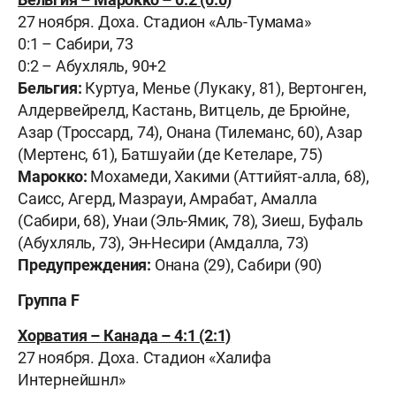
27 ноября. Доха. Стадион «Аль-Тумама»
0:1 – Сабири, 73
0:2 – Абухляль, 90+2
Бельгия:
Куртуа, Менье (Лукаку, 81), Вертонген,
Алдервейрелд, Кастань, Витцель, де Брюйне,
Азар (Троссард, 74), Онана (Тилеманс, 60), Азар
(Мертенс, 61), Батшуайи (де Кетеларе, 75)
Марокко:
Мохамеди, Хакими (Аттийят-алла, 68),
Саисс, Агерд, Мазрауи, Амрабат, Амалла
(Сабири, 68), Унаи (Эль-Ямик, 78), Зиеш, Буфаль
(Абухляль, 73), Эн-Несири (Амдалла, 73)
Предупреждения:
Онана (29), Сабири (90)
Группа
F
Хорватия – Канада – 4:1 (2:1)
27 ноября. Доха. Стадион «Халифа
Интернейшнл»