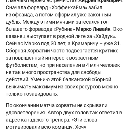
Главным героем встречи стал
Андрей
Крамарич
.
Сначала форвард «Хоффенхайма» забил
из офсайда, а потом оформил уже законный
дубль. Между этими мячами затесался гол
бывшего форварда «Рубина»
Марко
Ливайя
. Экс-
казанец выступает в родной лиге за «Хайдук».
Сейчас Марко под 30 лет, а Крамаричу – уже 31.
Сборная Хорватии часто подвергается критике
за повышенный интерес к возрастным
футболистам, но при населении в 4 млн человек
не так много пространства для свободы
действий. Умению этой балканской сборной
выжимать максимум из своих ресурсов можно
только позавидовать.
По окончании матча хорваты не скрывали
удовлетворения. Автор двух голов так ответил в
адрес канадского тренера: «Эти слова
мотивировали всю команду. Хочу