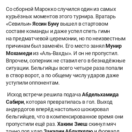
Со сборной Марокко случился один из самых
курьёзных моментов этого турнира. Вратарь
«Севильи»
Яссин
Буну
вышел в стартовом
составе команды и даже успел спеть гимн
на предматчевой церемонии, но по неизвестным
причинам был заменён. Его место занял
Мунир
Мохамеди
из «Аль-Вахды». И он не пропустил.
Впрочем, соперник не ставил его в безнадёжные
ситуации. Бельгийцы всего четыре раза попали
в створ ворот, а по общему числу ударов даже
уступили оппонентам.
Исход встречи решила подача
Абдельхамида
Сабири
, которая превратилась в гол. Выход
андердогов вперёд настолько шокировал
бельгийцев, что в компенсированное время они
пропустили ещё раз.
Хаким
Зиеш
скинул мяч
точно под удар
Закарии
Абдулхялю
и форвард