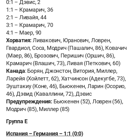
0:1 – Дэвис, 2
1:1 – Крамарич, 36
2:1 – Ливайя, 44
3:1 – Крамарич, 70
4:1 – Маер, 90
Хорватия:
Ливакович, Юранович, Ловрен,
Гвардиол, Соса, Модрич (Пашалич, 86), Ковачич
(Маер, 86), Брозович, Перишич (Оршич, 86),
Крамарич (Влашич, 73), Ливая (Петкович, 60)
Канада
: Борян, Джонстон, Витория, Миллер,
Ларейя (Хойлетт, 62), Хатчинсон (Адекугбе, 73),
Эуштакиу (Коне, 46), Бьюкенен, Ларин (Осорио,
46), Дэвид (Каваллини, 72), Дэвис
Предупреждения:
Бьюкенен (52), Ловрен (56),
Модрич (85), Миллер (85)
Группа Е
Испания – Германия – 1:1 (0:0)