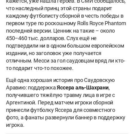
кажется, уже нашла героев. В СМИ сообщалось,
что наследный принц этой страны подарит
каждому футболисту сборной в честь победы в
первом туре по роскошному Rolls Royce Phantom
последней версии. Ценник на такие – около
450–460 тыс. долларов. Слух ещё не
подтвердили ни в одном большом европейском
издании, но заголовок уже получается
отличным. Месси за гол саудовцам вряд ли кто-
то подарит что-то похожее.
Ещё одна хорошая история про Саудовскую
Аравию: поддержка
Яссера аль-Шахрани
,
получившего тяжёлую травму лица в игре с
Аргентиной. Перед матчем игроки сборной
принесли футболку Яссера для совместного
фото, а фанаты развернули баннер в поддержку
игрока.