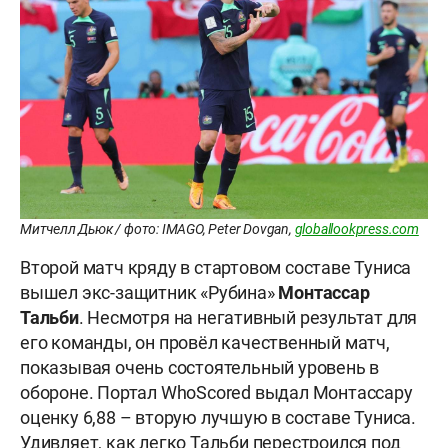
Митчелл Дьюк / фото: IMAGO, Peter Dovgan,
globallookpress.com
Второй матч кряду в стартовом составе Туниса
вышел экс-защитник «Рубина»
Монтассар
Тальби
. Несмотря на негативный результат для
его команды, он провёл качественный матч,
показывая очень состоятельный уровень в
обороне. Портал WhoScored выдал Монтассару
оценку 6,88 – вторую лучшую в составе Туниса.
Удивляет, как легко Тальби перестроился под