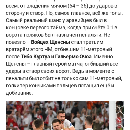
всём: от владения мячом (64 – 36) до ударов в
сторону и створ. Но, самое главное, всё же голы.
Самый реальный шанс у аравийцев был в
концовке первого тайма, когда при счёте 0:1 в
ворота поляков был назначен пенальти. Не
повезло –
Войцех Щенсны
стал третьим
вратарём этого ЧМ, отбившим 11-метровый
после
Тибо Куртуа
и
Гильермо Очоа
. Именно
Щенсны – главный герой матча, отбивший все
удары в створ своих ворот. Ведь в моменте с
пенальти был отбит не только сам 11-метровый,
голкипер кончиками пальцев потащил ещё и
добивание.