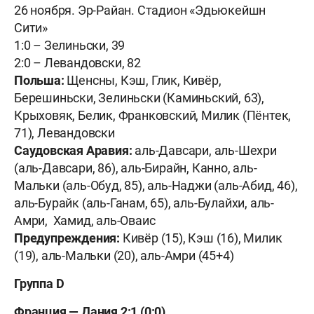
26 ноября. Эр-Райан. Стадион «Эдьюкейшн
Сити»
1:0 – Зелиньски, 39
2:0 – Левандовски, 82
Польша:
Щенсны, Кэш, Глик, Кивёр,
Берешиньски, Зелиньски (Каминьский, 63),
Крыховяк, Белик, Франковский, Милик (Пёнтек,
71), Левандовски
Саудовская Аравия:
аль-Давсари, аль-Шехри
(аль-Давсари, 86), аль-Бирайн, Канно, аль-
Мальки (аль-Обуд, 85), аль-Наджи (аль-Абид, 46),
аль-Бурайк (аль-Ганам, 65), аль-Булайхи, аль-
Амри, Хамид, аль-Оваис
Предупреждения:
Кивёр (15), Кэш (16), Милик
(19), аль-Мальки (20), аль-Амри (45+4)
Группа D
Франция — Дания 2:1 (0:0)