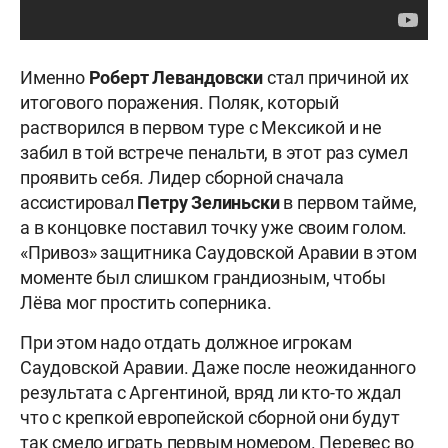
Именно
Роберт Левандовски
стал причиной их
итогового поражения. Поляк, который
растворился в первом туре с Мексикой и не
забил в той встрече пенальти, в этот раз сумел
проявить себя. Лидер сборной сначала
ассистировал
Петру Зелиньски
в первом тайме,
а в концовке поставил точку уже своим голом.
«Привоз» защитника Саудовской Аравии в этом
моменте был слишком грандиозным, чтобы
Лёва мог простить соперника.
При этом надо отдать должное игрокам
Саудовской Аравии. Даже после неожиданного
результата с Аргентиной, вряд ли кто-то ждал
что с крепкой европейской сборной они будут
так смело играть первым номером. Перевес во