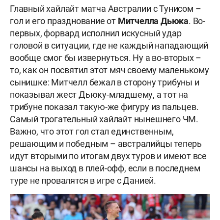
Главный хайлайт матча Австралии с Тунисом –
гол и его празднование от
Митчелла Дьюка
. Во-
первых, форвард исполнил искусный удар
головой в ситуации, где не каждый нападающий
вообще смог бы извернуться. Ну а во-вторых –
то, как он посвятил этот мяч своему маленькому
сынишке: Митчелл бежал в сторону трибуны и
показывал жест Дьюку-младшему, а тот на
трибуне показал такую-же фигуру из пальцев.
Самый трогательный хайлайт нынешнего ЧМ.
Важно, что этот гол стал единственным,
решающим и победным – австралийцы теперь
идут вторыми по итогам двух туров и имеют все
шансы на выход в плей-офф, если в последнем
туре не провалятся в игре с Данией.