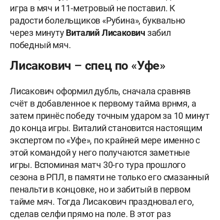
игра в мяч и 11-метровый не поставил. К
радости болельщиков «Рубина», буквально
через минуту
Виталий Лисакович
забил
победный мяч.
Лисакович – спец по «Уфе»
Лисакович оформил дубль, сначала сравняв
счёт в добавленное к первому тайма врнмя, а
затем принёс победу точным ударом за 10 минут
до конца игры. Виталий становится настоящим
экспертом по «Уфе», по крайней мере именно с
этой командой у него получаются заметные
игры. Вспоминая матч 30-го тура прошлого
сезона в РПЛ, в памяти не только его смазанный
пенальти в концовке, но и забитый в первом
тайме мяч. Тогда Лисакович праздновал его,
сделав селфи прямо на поле. В этот раз