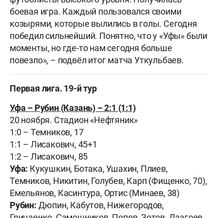
боевая игра. Каждый пользовался своими
козырями, которые вылились в голы. Сегодня
победил сильнейший. Понятно, что у «Уфы» были
моменты, но где-то нам сегодня больше
повезло», – подвёл итог матча Уткульбаев.
Первая лига. 19-й тур
Уфа – Рубин (Казань) – 2:1 (1:1)
20 ноября. Стадион «Нефтяник»
1:0 – Темников, 17
1:1 – Лисакович, 45+1
1:2 – Лисакович, 85
Уфа:
Кукушкин, Ботака, Ушахин, Плиев,
Темников, Никитин, Голубев, Карп (Фищенко, 70),
Емельянов, Касинтура, Ортис (Минаев, 38)
Рубин:
Дюпин, Кабутов, Нижегородов,
Грицаенко, Самошников, Попов, Зотов, Дзагоев