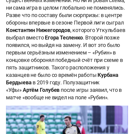
существенных изменений. Но ни игровая схема,
ни сама игра в целом глобально не поменялись.
Разве что по составу были сюрпризы: в центре
обороны впервые в сезоне Первой лиги сыграл
Константин Нижегородов
, которого Уткульбаев
выбрал вместо
Егора Тесленко
. Второй позже
появился, но выйдя на замену. И вот это было
первым серьёзным изменением – «Рубин» в
концовке оборонял победный счёт при схеме в
пять защитников. Такого расположения у
казанцев не было со времён работы
Курбана
Бердыева
в 2019 году. Полузащитник
«Уфы»
Артём
Голубев
после игры заявил, что в
матче «вообще не видел на поле «Рубин».