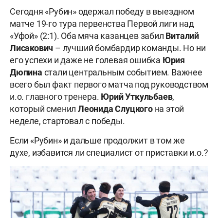
Сегодня «Рубин» одержал победу в выездном
матче 19-го тура первенства Первой лиги над
«Уфой» (2:1). Оба мяча казанцев забил
Виталий
Лисакович
– лучший бомбардир команды. Но ни
его успехи и даже не голевая ошибка
Юрия
Дюпина
стали центральным событием. Важнее
всего был факт первого матча под руководством
и.о. главного тренера.
Юрий Уткульбаев
,
который сменил
Леонида Слуцкого
на этой
неделе, стартовал с победы.
Если «Рубин» и дальше продолжит в том же
духе, избавится ли специалист от приставки и.о.?