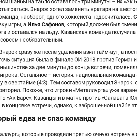
ой шайбы на табло оставалось три минуты – их «Ак Б
 отыграться. Знарок хотел заменить вратаря на шесто
команда, наоборот, одного хоккеиста недосчиталась.
С
ку игры, а
Илья Сафонов
, который должен был смени
рта и оставался на льду. Казанская команда получил
 совсем необязательный.
нарок сразу же после удаления взял тайм-аут, а посл
-точь ситуация была в финале ОИ-2018 против Германии
ньшинстве за две минуты до конца встречи, поменял
 игрока. Остальное – история: национальная команда 
 в овертайме (4:3). Тем составом руководил Знарок, 
овторил. Похоже, что игроки «Металлурга» уже заране
ть «Ак Барс». Казанцы и в матче против «Салавата Юла
 в концовке встречи, однако, к заброшенной шайбе эт
орый едва не спас команду
таллург», которые проводили третью очную встречу в 