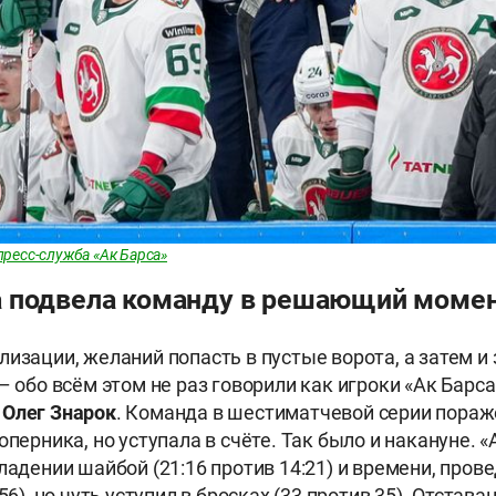
пресс-служба «Ак Барса»
 подвела команду в решающий моме
лизации, желаний попасть в пустые ворота, а затем и
 обо всём этом не раз говорили как игроки «Ак Барса
ы
Олег Знарок
. Команда в шестиматчевой серии пораж
оперника, но уступала в счёте. Так было и накануне. 
ладении шайбой (21:16 против 14:21) и времени, пров
:56), но чуть уступил в бросках (33 против 35). Отстав