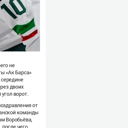
его не
ты «Ак Барса»
 середине
ерез двоих
 угол ворот.
оздравления от
занской команды
ам Воробьёва,
 после чего