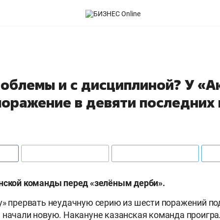
роблемы и c дисциплиной? У «А
поражение в девяти последних
нской команды перед «зелёным дерби».
у» прервать неудачную серию из шести поражений по
 начали новую. Накануне казанская команда проигра