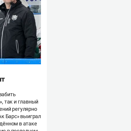
нт
 забить
», так и главный
ений регулярно
«Ак Барс» выиграл
едённом в атаке
ание в последнем