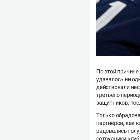
По этой причине
удавалось ни од
действовали нес
третьего перио
защитников, пос
Только обрадов
партнёров, как 
радовались голу
сотрудники клуб