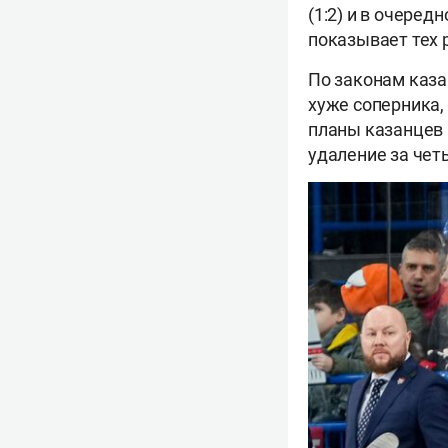
(1:2) и в очеред
показывает тех 
По законам каза
хуже соперника,
планы казанцев 
удаление за чет