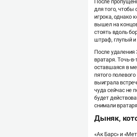
После пропущенн
для того, чтобы
игрока, однако 
вышел на концов
стоять вдоль бо
штраф, глупый и
После удаления З
вратаря. Точь-в
оставшаяся в ме
пятого полевого
выиграла встречу
чуда сейчас не п
будет действова
снимали вратаря
Дыняк, кот
«Ак Барс» и «Ме