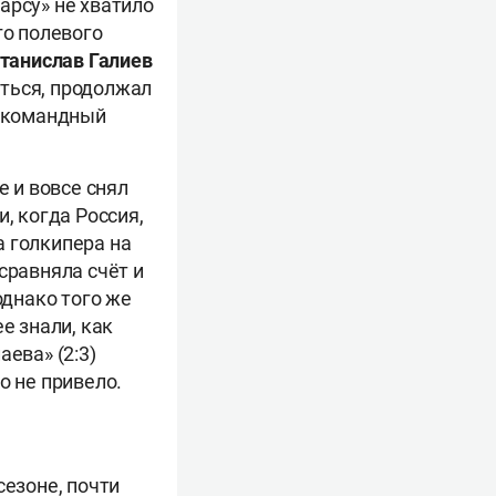
арсу» не хватило
го полевого
танислав Галиев
ться, продолжал
а командный
е и вовсе снял
, когда Россия,
а голкипера на
сравняла счёт и
однако того же
е знали, как
ева» (2:3)
о не привело.
сезоне, почти