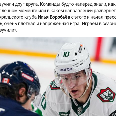
зучили друг друга. Команды будто наперёд знали, как
елённом моменте или в каком направлении развернёт
уральского клуба
Илья Воробьёв
с этого и начал пре
, очень плотная и напряжённая игра. Играем в сезоне
зучили».