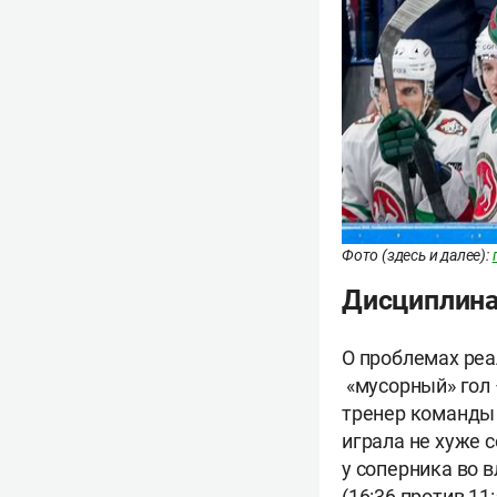
Фото (здесь и далее):
Дисциплина
О проблемах реа
«мусорный» гол –
тренер команд
играла не хуже с
у соперника во в
(16:36 против 11