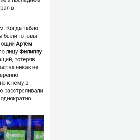
рал в
м. Когда табло
ды были готовы
дающий
Артём
по лицу
Филиппу
ющий, потеряв
ьства никак не
веренно
 но к нему в
но расстреливали
неоднократно