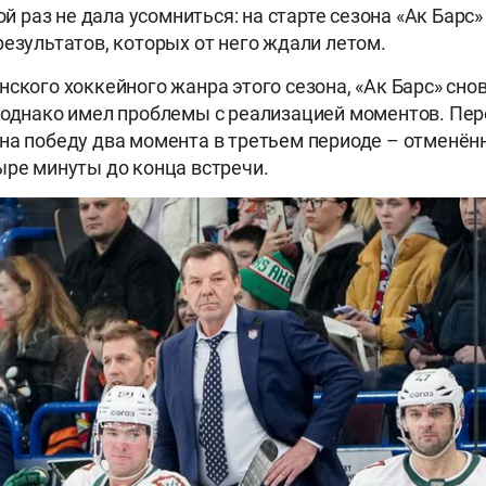
ной раз не дала усомниться: на старте сезона «Ак Барс»
результатов, которых от него ждали летом.
нского хоккейного жанра этого сезона, «Ак Барс» сно
 однако имел проблемы с реализацией моментов. Пер
на победу два момента в третьем периоде – отменён
ыре минуты до конца встречи.