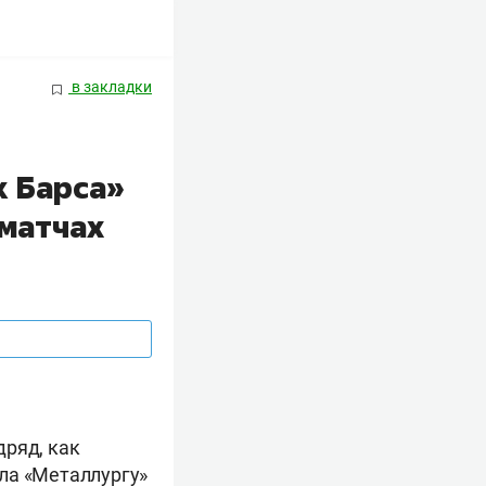
в закладки
к Барса»
 матчах
дряд, как
ла «Металлургу»