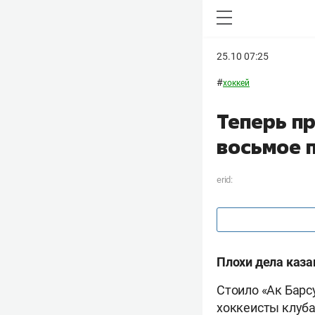
25.10 07:25
#
хоккей
Теперь п
восьмое 
erid:
Плохи дела каза
Стоило «Ак Барс
хоккеисты клуба