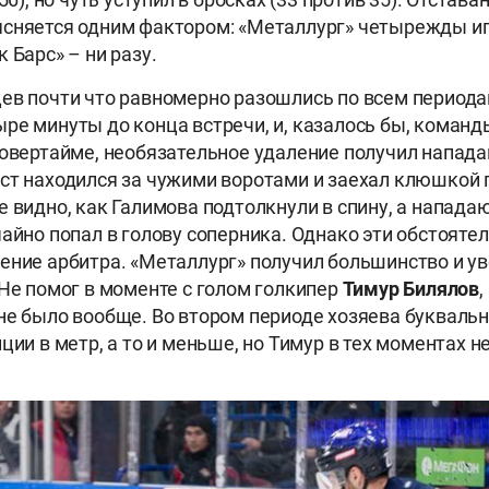
сняется одним фактором: «Металлург» четырежды иг
 Барс» – ни разу.
ев почти что равномерно разошлись по всем периода
ре минуты до конца встречи, и, казалось бы, коман
 овертайме, необязательное удаление получил напа
ист находился за чужими воротами и заехал клюшкой 
ре видно, как Галимова подтолкнули в спину, а напада
чайно попал в голову соперника. Однако эти обстоятел
ение арбитра. «Металлург» получил большинство и у
 Не помог в моменте с голом голкипер
Тимур Билялов
,
не было вообще. Во втором периоде хозяева букваль
ции в метр, а то и меньше, но Тимур в тех моментах 
.