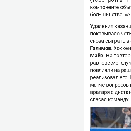
компоненте объя
большинстве, «Ак
Удаления казанц
показывало четы
снова сыграть в
Галимов
. Хокке
Майе
. На повто
равновесие, слу
повлияли на реш
реализовал его.
матче вопросов 
вратаря с дистан
спасал команду