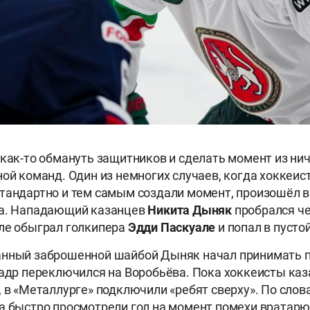
 как-то обмануть защитников и сделать момент из нич
ной команд. Один из немногих случаев, когда хоккеис
тандартно и тем самым создали момент, произошёл в
да. Нападающий казанцев
Никита Дыняк
пробрался ч
ле обыграл голкипера
Эдди Паскуале
и попал в пустой
анный заброшенной шайбой Дыняк начал принимать п
кадр переключился на Воробьёва. Пока хоккеисты ка
, в «Металлурге» подключили «ребят сверху». По слов
а быстро просмотрели гол на момент помехи вратарю,