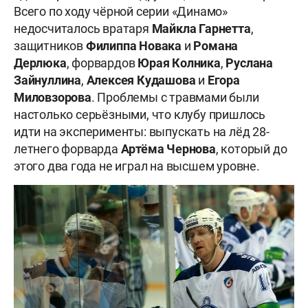
Всего по ходу чёрной серии «Динамо»
недосчиталось вратаря
Майкла Гарнетта
,
защитников
Филиппа Новака
и
Романа
Дерлюка
, форвардов
Юрая Колника
,
Руслана
Зайнуллина
,
Алексея Кудашова
и
Егора
Миловзорова
. Проблемы с травмами были
настолько серьёзными, что клубу пришлось
идти на эксперименты: выпускать на лёд 28-
летнего форварда
Артёма Чернова
, который до
этого два года не играл на высшем уровне.