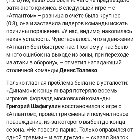
затяжного кризиса. В следующей игре – с
«Атлантом» – разница в счёте была крупнее
(0:3), она и заставила лидеров команды искать
причины поражения. «У нас, видимо, накопилась
некая усталость. Чувствовалось, что в движении
«Атлант» был быстрее нас. Поэтому у нас было
много ошибок на выходе из зоны, при переходе
из атаки в оборону», – отметил нападающий
столичной команды
Денис Толпеко
.
Только главная проблема была не в усталости:
«Динамо» к концу января потеряло восемь
игроков. Форвард московской команды
Григорий Шафигулин
восстановился к игре с
«Атлантом», провёл три смены и получил новое
повреждение, из-за которого выбыл до конца
сезона. «Не повезло парню. Только оправился от
одной травмы – и вот другая», – сказал Знарок.