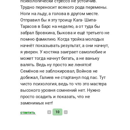
психологически стрессо не устойчив.
Трудно переносит всякого рода перемены.
Ноги на льду, а голова в другом месте.
Отправил бы я эту троицу Кага- Шипа-
Тарасов в Барс на неделю, а от туда бы
забрал Бровкина, Быкова и ещё третьего не
помню фамилию. Когда тройка молодых
начнёт показывать результат, а они начнут,
я уверен. У костяка заиграет самолюбие и
может тогда начнут бегать, а не ваньку
валять. Ведь ну просто же ленятся!
Семёнов не заблокировал, Войнов не
добежал, Галиев не стартанул под пас. Тут
чисто психология, ведь то что это мастера
высокого уровня сомнений нет. Нужно
просто осадить и показать, что не
заменимых нет!
10
ответить