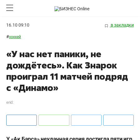
16.10 09:10
в закладки
#
хоккей
«У нас нет паники, не
дождётесь». Как Знарок
проиграл 11 матчей подряд
с «Динамо»
erid:
У «Ак Барса» неудачная серия достигла пяти игр.