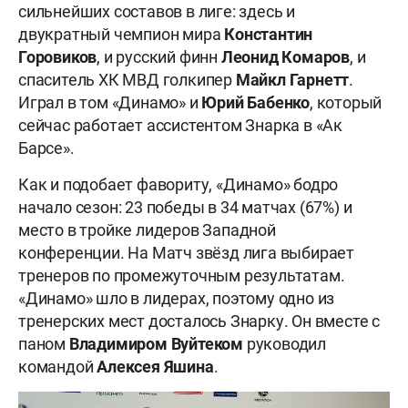
сильнейших составов в лиге: здесь и
двукратный чемпион мира
Константин
Горовиков
, и русский финн
Леонид
Комаров
, и
спаситель ХК МВД голкипер
Майкл
Гарнетт
.
Играл в том «Динамо» и
Юрий
Бабенко
, который
сейчас работает ассистентом Знарка в «Ак
Барсе».
Как и подобает фавориту, «Динамо» бодро
начало сезон: 23 победы в 34 матчах (67%) и
место в тройке лидеров Западной
конференции. На Матч звёзд лига выбирает
тренеров по промежуточным результатам.
«Динамо» шло в лидерах, поэтому одно из
тренерских мест досталось Знарку. Он вместе с
паном
Владимиром
Вуйтеком
руководил
командой
Алексея
Яшина
.