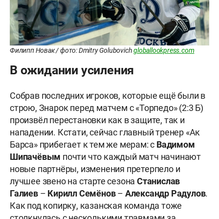
Филипп Новак / фото: Dmitry Golubovich
globallookpress.com
В ожидании усиления
Собрав последних игроков, которые ещё были в
строю, Знарок перед матчем с «Торпедо» (2:3 Б)
произвёл перестановки как в защите, так и
нападении. Кстати, сейчас главный тренер «Ак
Барса» прибегает к тем же мерам: с
Вадимом
Шипачёвым
почти что каждый матч начинают
новые партнёры, изменения претерпело и
лучшее звено на старте сезона
Станислав
Галиев
–
Кирилл Семёнов
–
Александр Радулов
.
Как под копирку, казанская команда тоже
столкнулась с несколькими травмами за