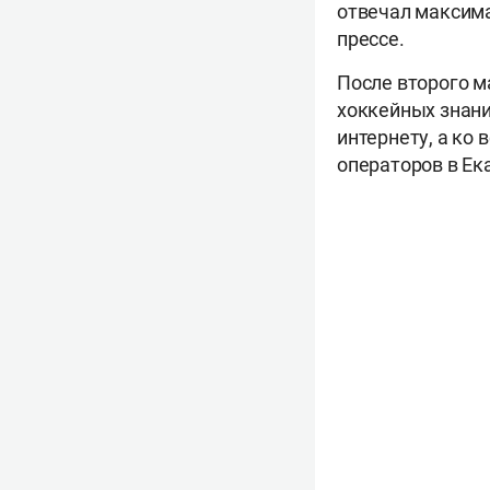
отвечал максима
прессе.
После второго м
хоккейных знани
интернету, а ко 
операторов в Ек