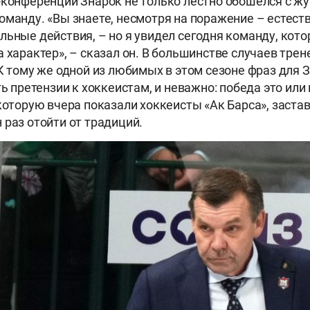
-конференции Знарок не только лестно обошёлся с жу
оманду. «Вы знаете, несмотря на поражение – естест
льные действия, – но я увидел сегодня команду, кото
 характер», – сказал он. В большинстве случаев трене
К тому же одной из любимых в этом сезоне фраз для З
ть претензии к хоккеистам, и неважно: победа это или
 которую вчера показали хоккеисты «Ак Барса», заста
 раз отойти от традиций.