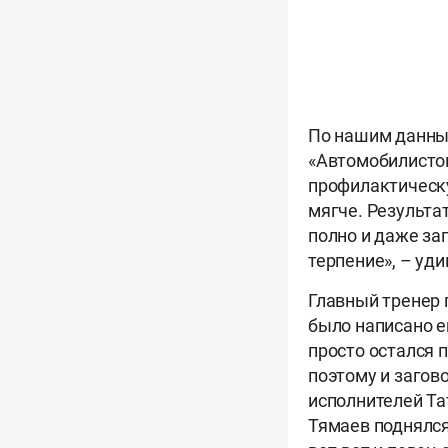
По нашим данным
«Автомобилистом
профилактическу
мягче. Результа
полно и даже заг
терпение», – уд
Главный тренер 
было написано е
просто остался 
поэтому и загов
исполнителей Та
Тямаев поднялся 