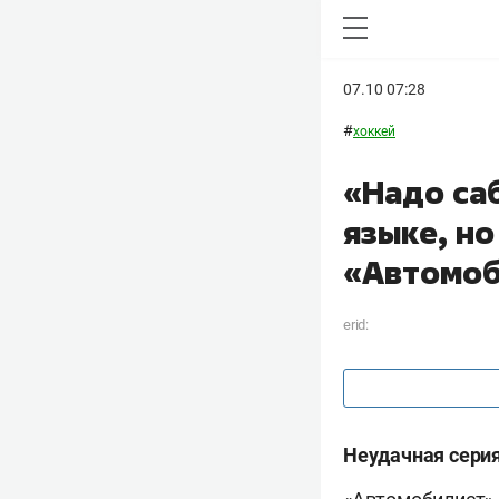
07.10 07:28
#
хоккей
«Надо са
языке, но
«Автомоб
erid:
Неудачная сери