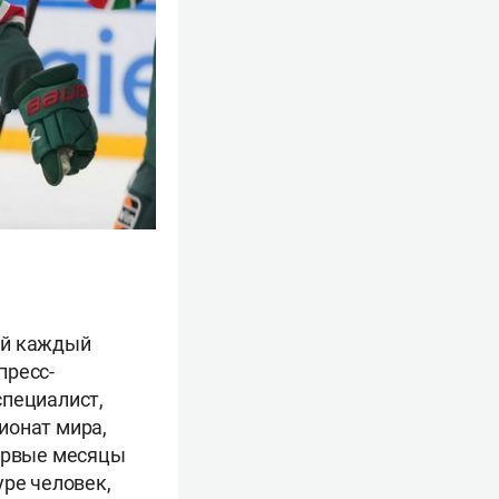
ий каждый
пресс-
специалист,
ионат мира,
первые месяцы
уре человек,