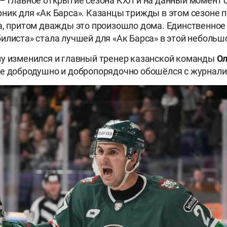
– главное открытие сезона КХЛ и на данный момент
ник для «Ак Барса». Казанцы трижды в этом сезоне п
а, притом дважды это произошло дома. Единственное 
илиста» стала лучшей для «Ак Барса» в этой небольш
у изменился и главный тренер казанской команды
Ол
е добродушно и добропорядочно обошёлся с журнали