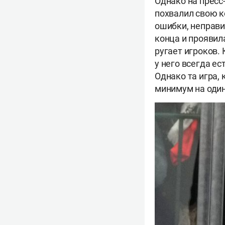
Однако на пресс
похвалил свою к
ошибки, неправи
конца и проявила
ругает игроков. 
у него всегда ес
Однако та игра,
минимум на один