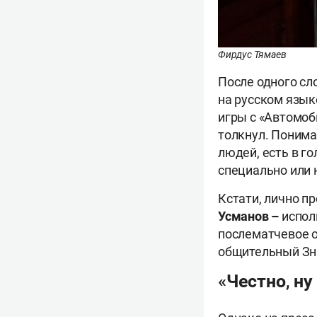
Фирдус Тямаев
После одного сл
на русском язык
игры с «Автомоб
толкнул. Понимае
людей, есть в го
специально или н
Кстати, лично п
Усманов –
испол
послематчевое о
общительный Зна
«Честно, ну