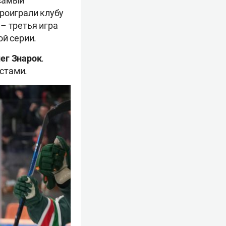
 самый
роиграли клубу
– третья игра
ой серии.
ег Знарок
.
стами.