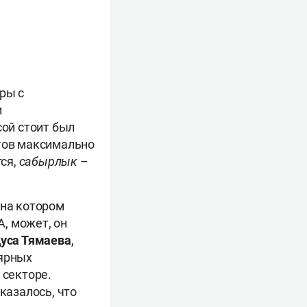
ры с
и
сой стоит был
стов максимально
тся,
сабырлык
–
 на котором
 А, может, он
уса Тямаева
,
лярных
 секторе.
казалось, что