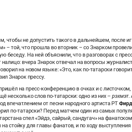
, чтобы не допустить такого в дальнейшем, после иг
» – той, что прошла во вторник – со Знарком провел
ю беседу. На ней объяснили, что в разговорах с прес
т налицо: вчера Знарок отвечал на вопросы журнали
оворил на новом языке: «Это, как по-татарски говори
ивил Знарок прессу.
пришёл на пресс-конференцию в очках и с листочком,
щё несколько слов по-татарски: одно из них –
рэхмэт
.
под впечатлением от песни народного артиста РТ
Фирд
орил по-татарски? Перед матчем один из самых попу
тарстана спел «Эйдэ, сайрый, сандугач» на фанатском
на стойку для главы фанатов, и по ходу выступления 