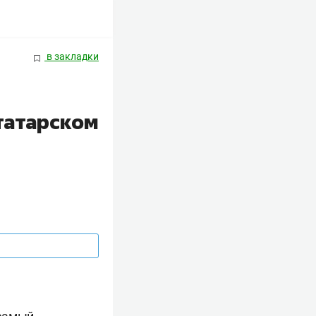
в закладки
татарском