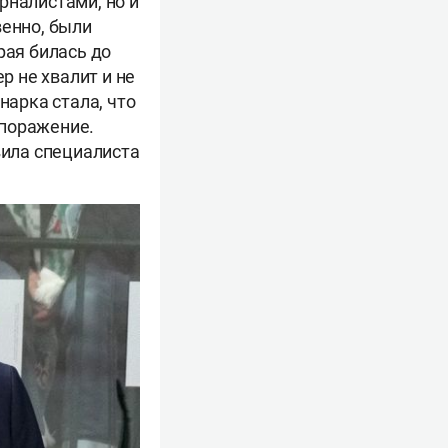
рналистами, но и
венно, были
рая билась до
р не хвалит и не
нарка стала, что
 поражение.
вила специалиста