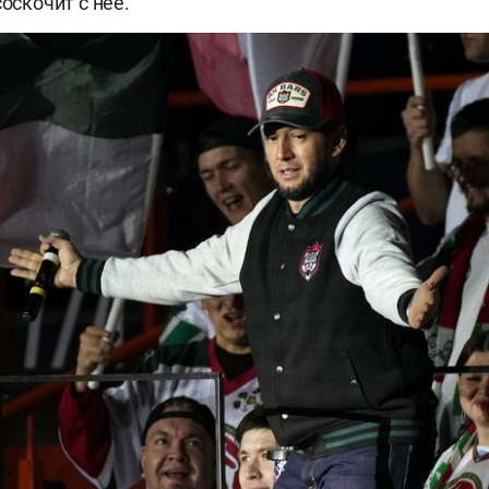
соскочит с неё.