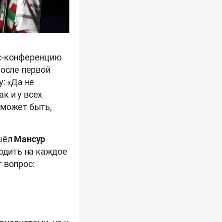
сс-конференцию
после первой
: «Да не
к и у всех
, может быть,
ишёл
Мансур
ходить на каждое
 вопрос: