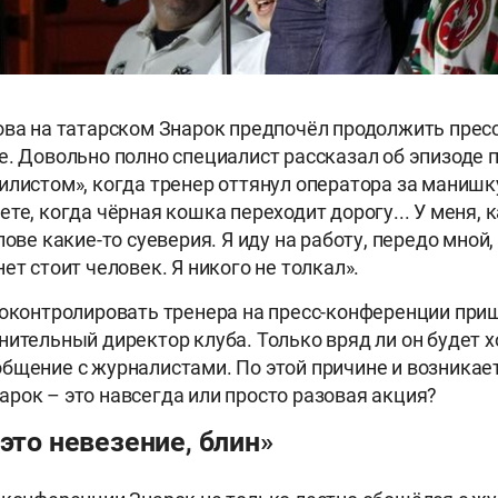
ова на татарском Знарок предпочёл продолжить пре
е. Довольно полно специалист рассказал об эпизоде 
илистом», когда тренер оттянул оператора за манишку
те, когда чёрная кошка переходит дорогу... У меня, ка
лове какие-то суеверия. Я иду на работу, передо мной
ет стоит человек. Я никого не толкал».
роконтролировать тренера на пресс-конференции пр
нительный директор клуба. Только вряд ли он будет 
бщение с журналистами. По этой причине и возникает
рок – это навсегда или просто разовая акция?
 это невезение, блин»