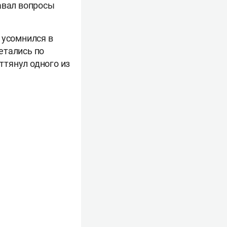
авал вопросы
 усомнился в
етались по
ттянул одного из