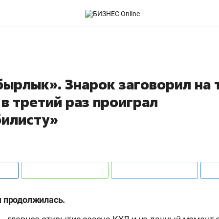
бырлык». Знарок заговорил на 
 в третий раз проиграл
илисту»
я продолжилась.