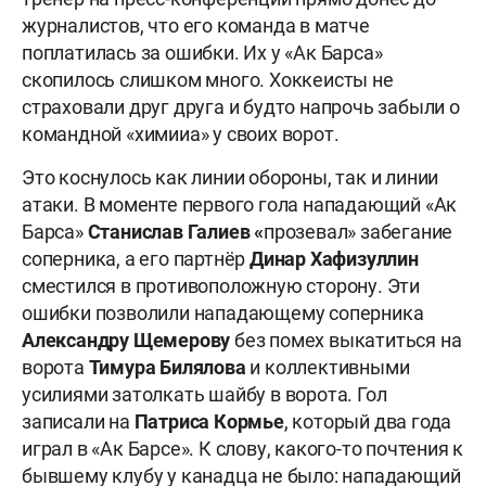
журналистов, что его команда в матче
поплатилась за ошибки. Их у «Ак Барса»
скопилось слишком много. Хоккеисты не
страховали друг друга и будто напрочь забыли о
командной «химииа» у своих ворот.
Это коснулось как линии обороны, так и линии
атаки. В моменте первого гола нападающий «Ак
Барса»
Станислав Галиев «
прозевал» забегание
соперника, а его партнёр
Динар Хафизуллин
сместился в противоположную сторону. Эти
ошибки позволили нападающему соперника
Александру Щемерову
без помех выкатиться на
ворота
Тимура Билялова
и коллективными
усилиями затолкать шайбу в ворота. Гол
записали на
Патриса Кормье
, который два года
играл в «Ак Барсе». К слову, какого-то почтения к
бывшему клубу у канадца не было: нападающий