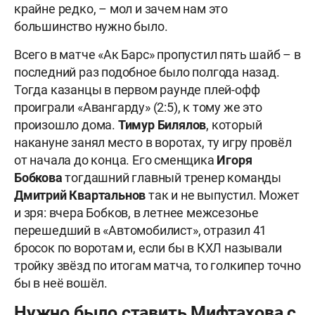
крайне редко, – мол и зачем нам это
большинство нужно было.
Всего в матче «Ак Барс» пропустил пять шайб – в
последний раз подобное было полгода назад.
Тогда казанцы в первом раунде плей-офф
проиграли «Авангарду» (2:5), к тому же это
произошло дома.
Тимур Билялов
, который
накануне занял место в воротах, ту игру провёл
от начала до конца. Его сменщика
Игоря
Бобкова
тогдашний
главный тренер команды
Дмитрий Квартальнов
так и не выпустил. Может
и зря: вчера Бобков, в летнее межсезонье
перешедший в «Автомобилист», отразил 41
бросок по воротам и, если бы в КХЛ называли
тройку звёзд по итогам матча, то голкипер точно
бы в неё вошёл.
Нужно было ставить Мифтахова с