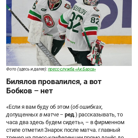
Фото (здесь и далее):
пресс-служба «Ак Барса»
Билялов провалился, а вот
Бобков – нет
«Если я вам буду об этом (
об ошибках,
допущенных в матче –
ред
.
) рассказывать, то
часа два здесь будем сидеть», – в фирменном
стиле отметил Знарок после матча. главный
тренер на пресс-конференции прямо донёс до