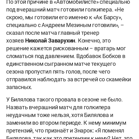
По этой причине в «Автомобилисте» специально
под вчерашний матч готовили голкипера. «Не
скрою, мы готовили его именно к «Ак Барсу»,
специально с Андреем Мезиным готовили», –
сказал после матча главный тренер
хозяев
Николай Заварухин
. Конечно, это
решение кажется рискованным – вратарь мог
сломаться под давлением. Вдобавок Бобков в
единственном сыгранном матче текущего
сезона пропустил пять голов, после чего
отправился наблюдать за встречей со скамейки
запасных.
У Билялова такого провала в сезоне не было.
Назвать вчерашний матч для голкипера
неудачным тоже нельзя, хотя Билялова и
заменили во втором периоде. К нему минимум
претензий, что признаёт и Знарок: «Я поменял
Билялова, так как это претензии к нему? Нет, это